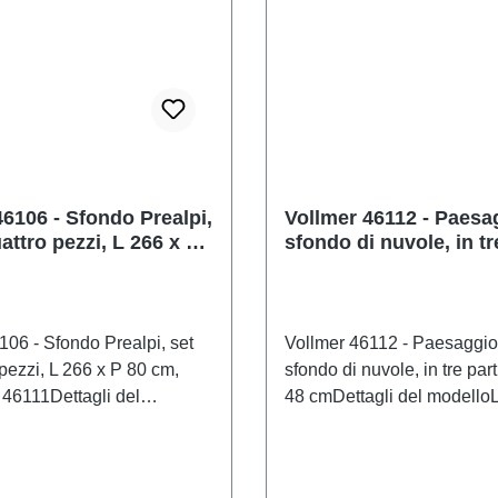
46106 - Sfondo Prealpi,
Vollmer 46112 - Paesa
attro pezzi, L 266 x P
sfondo di nuvole, in tre
ostituisce 46111
266 x P 48 cm
106 - Sfondo Prealpi, set
Vollmer 46112 - Paesaggio
pezzi, L 266 x P 80 cm,
sfondo di nuvole, in tre part
 46111Dettagli del
48 cmDettagli del modello
sfondo serve per
serve per ingrandire visiva
visivamente il plastico
plastico ferroviario.Modello
.Modello dettagliato e in
e in scala reale per collezio