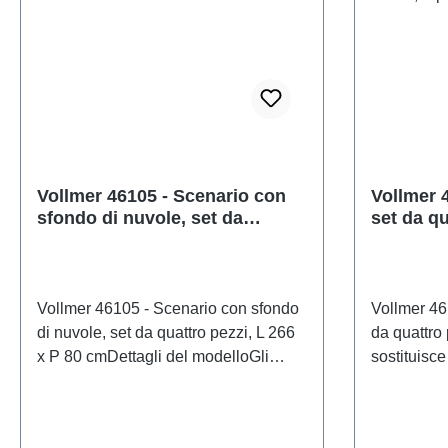
Vollmer 46105 - Scenario con
Vollmer 
sfondo di nuvole, set da
set da qu
quattro pezzi, L 266 x P 80 cm
80 cm, s
Vollmer 46105 - Scenario con sfondo
Vollmer 46
di nuvole, set da quattro pezzi, L 266
da quattro 
x P 80 cmDettagli del modelloGli
sostituisce
sfondi servono per ingrandire
modelloLo 
visivamente il plastico
ingrandire 
ferroviario.Modello dettagliato e in
ferroviario