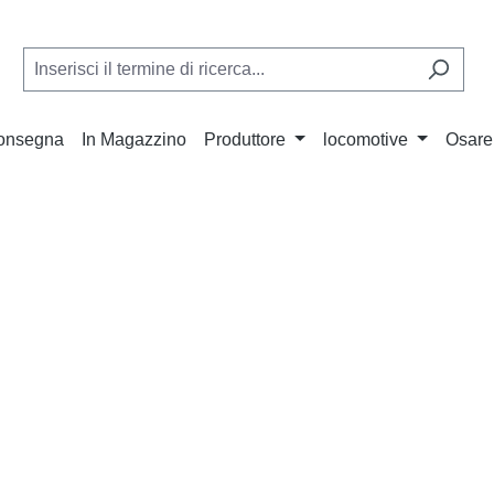
Consegna
In Magazzino
Produttore
locomotive
Osare