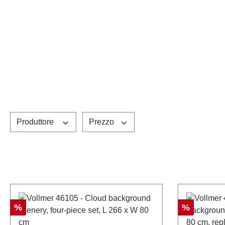
Produttore
Prezzo
Sconto
Sconto
%
%