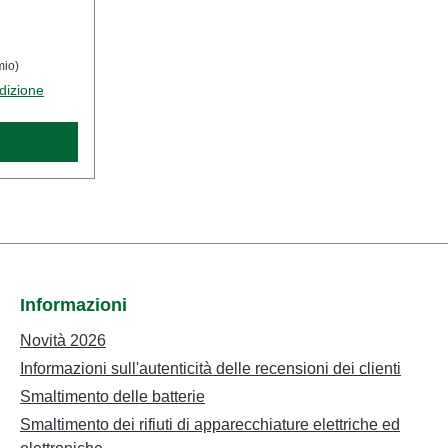
a. Non
riore a 14
i che
mio)
ischio di
edizione
ponenti
questo
zzare solo
 prodotto
IN EN
rticolo:
pezzoEAN:
Informazioni
 prodotto:
Novità 2026
l'età: Dai
Informazioni sull'autenticità delle recensioni dei clienti
 86057721
Smaltimento delle batterie
Smaltimento dei rifiuti di apparecchiature elettriche ed