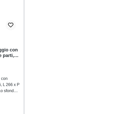
ggio con
 parti, L
 con
i, L 266 x P
Lo sfondo
mente il
 dettagliato
nisti