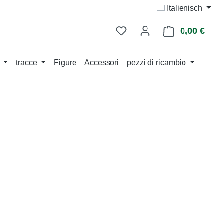
Italienisch
0,00 €
Il ca
tracce
Figure
Accessori
pezzi di ricambio