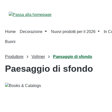
sa al contenuto principale
Salta alla ricerca
Passa alla navigazione principale
Home
Decorazione
Nuovi prodotti per il 2026
In 
Buoni
Produttore
Vollmer
Paesaggio di sfondo
Paesaggio di sfondo