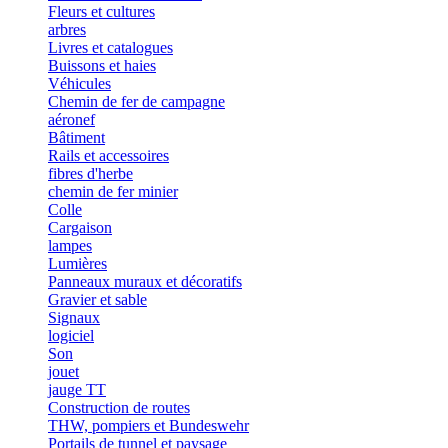
Fleurs et cultures
arbres
Livres et catalogues
Buissons et haies
Véhicules
Chemin de fer de campagne
aéronef
Bâtiment
Rails et accessoires
fibres d'herbe
chemin de fer minier
Colle
Cargaison
lampes
Lumières
Panneaux muraux et décoratifs
Gravier et sable
Signaux
logiciel
Son
jouet
jauge TT
Construction de routes
THW, pompiers et Bundeswehr
Portails de tunnel et paysage