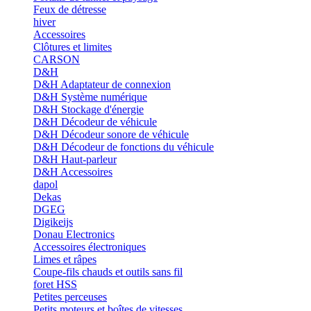
Feux de détresse
hiver
Accessoires
Clôtures et limites
CARSON
D&H
D&H Adaptateur de connexion
D&H Système numérique
D&H Stockage d'énergie
D&H Décodeur de véhicule
D&H Décodeur sonore de véhicule
D&H Décodeur de fonctions du véhicule
D&H Haut-parleur
D&H Accessoires
dapol
Dekas
DGEG
Digikeijs
Donau Electronics
Accessoires électroniques
Limes et râpes
Coupe-fils chauds et outils sans fil
foret HSS
Petites perceuses
Petits moteurs et boîtes de vitesses