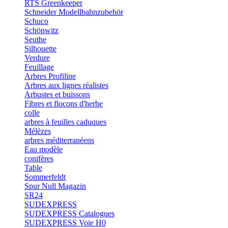
RTS Greenkeeper
Schneider Modellbahnzubehör
Schuco
Schönwitz
Seuthe
Silhouette
Verdure
Feuillage
Arbres Profiline
Arbres aux lignes réalistes
Arbustes et buissons
Fibres et flocons d'herbe
colle
arbres à feuilles caduques
Mélèzes
arbres méditerranéens
Eau modèle
conifères
Table
Sommerfeldt
Spur Null Magazin
SR24
SUDEXPRESS
SUDEXPRESS Catalogues
SUDEXPRESS Voie H0