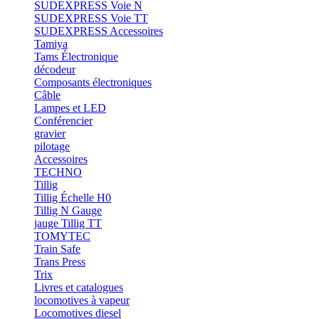
SUDEXPRESS Voie N
SUDEXPRESS Voie TT
SUDEXPRESS Accessoires
Tamiya
Tams Électronique
décodeur
Composants électroniques
Câble
Lampes et LED
Conférencier
gravier
pilotage
Accessoires
TECHNO
Tillig
Tillig Échelle H0
Tillig N Gauge
jauge Tillig TT
TOMYTEC
Train Safe
Trans Press
Trix
Livres et catalogues
locomotives à vapeur
Locomotives diesel