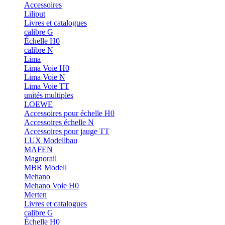
Accessoires
Liliput
Livres et catalogues
calibre G
Échelle H0
calibre N
Lima
Lima Voie H0
Lima Voie N
Lima Voie TT
unités multiples
LOEWE
Accessoires pour échelle H0
Accessoires échelle N
Accessoires pour jauge TT
LUX Modellbau
MAFEN
Magnorail
MBR Modell
Mehano
Mehano Voie H0
Merten
Livres et catalogues
calibre G
Échelle H0