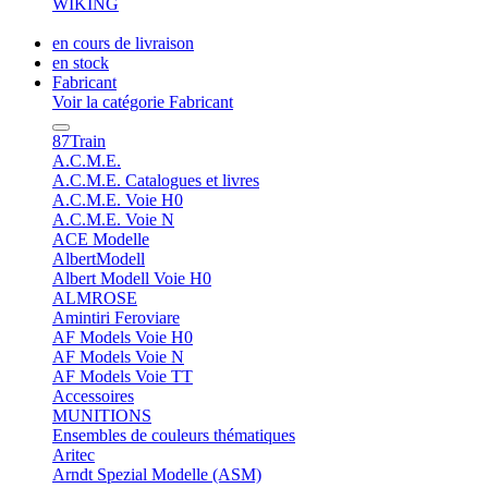
WIKING
en cours de livraison
en stock
Fabricant
Voir la catégorie Fabricant
87Train
A.C.M.E.
A.C.M.E. Catalogues et livres
A.C.M.E. Voie H0
A.C.M.E. Voie N
ACE Modelle
AlbertModell
Albert Modell Voie H0
ALMROSE
Amintiri Feroviare
AF Models Voie H0
AF Models Voie N
AF Models Voie TT
Accessoires
MUNITIONS
Ensembles de couleurs thématiques
Aritec
Arndt Spezial Modelle (ASM)