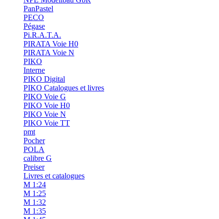
PanPastel
PECO
Pégase
Pi.R.A.T.A.
PIRATA Voie H0
PIRATA Voie N
PIKO
Interne
PIKO Digital
PIKO Catalogues et livres
PIKO Voie G
PIKO Voie H0
PIKO Voie N
PIKO Voie TT
pmt
Pocher
POLA
calibre G
Preiser
Livres et catalogues
M 1:24
M 1:25
M 1:32
M 1:35