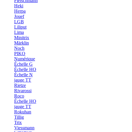
Fleischmann
Heki
Herpa
Jouef
LGB
Liliput
Lima
Minitrix
Märklin
Noch
PIKO
Numérique
Échelle G
Échelle HO
Échelle N
jauge TT
Rietze
Rivarossi
Roco
Échelle HO
jauge TT
Rokuhan
Tillig
Trix
Viessmann