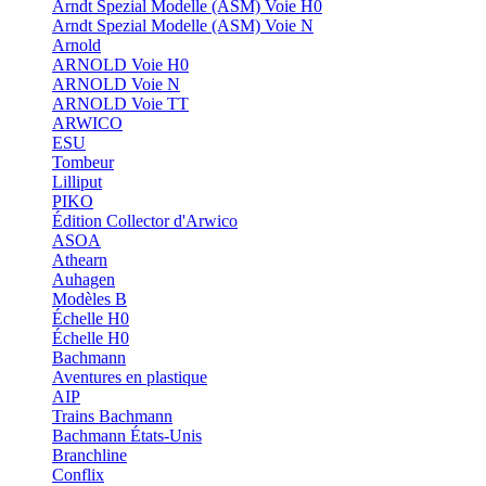
Arndt Spezial Modelle (ASM) Voie H0
Arndt Spezial Modelle (ASM) Voie N
Arnold
ARNOLD Voie H0
ARNOLD Voie N
ARNOLD Voie TT
ARWICO
ESU
Tombeur
Lilliput
PIKO
Édition Collector d'Arwico
ASOA
Athearn
Auhagen
Modèles B
Échelle H0
Échelle H0
Bachmann
Aventures en plastique
AIP
Trains Bachmann
Bachmann États-Unis
Branchline
Conflix