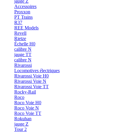
jauge Z
Accessoires
Proxxon
PT Trains
R37
REE Models
Revell
Rietze
Échelle H0
calibre N
jauge TT
calibre N
Rivarossi
Locomotives électriques
Rivarossi Voie H0
Rivarossi Voie N
Rivarossi Voie TT
Rocky-Rail
Roco
Roco Voie H0
Roco Voie N
Roco Voie TT
Rokuhan
jauge Z
Tour 2