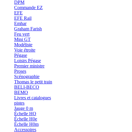
DPM
Commande EZ
EFE
EFE Rail
Emhar
Graham Farish
Feu vert
Mini GT
Modéliste
Voie étroite
Pégase
Loisirs Pégase
Premier ministre
Proses
Scénographie
Thomas le petit train
BELI-BECO
BEMO
Livres et catalogues
pistes
Jauge 0 m
Échelle HO
Échelle H0e
Échelle H0m
Accessoires