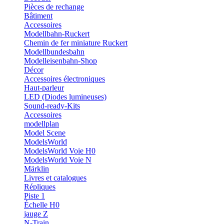
Pièces de rechange
Bâtiment
Accessoires
Modellbahn-Ruckert
Chemin de fer miniature Ruckert
Modellbundesbahn
Modelleisenbahn-Shop
Décor
Accessoires électroniques
Haut-parleur
LED (Diodes lumineuses)
Sound-ready-Kits
Accessoires
modellplan
Model Scene
ModelsWorld
ModelsWorld Voie H0
ModelsWorld Voie N
Märklin
Livres et catalogues
Répliques
Piste 1
Échelle H0
jauge Z
N-Train