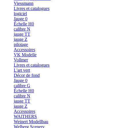
Viessmann
Livres et catalogues
logiciel
Jauge 0
Échelle H0
calibre N
jauge TT
jauge Z
pilotage
Accessoires
VK Modelle
Vollmer
Livres et catalogues
L'art vert
Décor de fond
Jauge 0
calibre G
Échelle H0
calibre N
jauge TT
jauge Z
Accessoires
WAlTHERS
Weinert Modellbau
Welberg Scenery