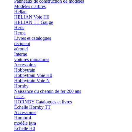
Panneaux de construction de modèles
Modèles d'arbres
Heljan
HELJAN Voie H0
HELJAN TT Gauge
Heris
Herpa
Livres et catalogues
récipient
aéronef
Interne
voitures miniatures
Accessoires
Hobbytrain
Hobbytrain Voie H0
Hobbytrain Voie N
Hornby
Naissance du chemin de fer 200 ans
pistes
HORNBY Catalogues et livres
Échelle Hornby TT
Accessoires
Humbrol
modèle igra
Échelle H0