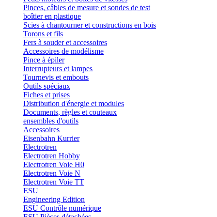
Pinces, câbles de mesure et sondes de test
boîtier en plastique
Scies à chantourner et constructions en bois
Torons et fils
Fers à souder et accessoires
Accessoires de modélisme
Pince à épiler
Interrupteurs et lampes
Tournevis et embouts
Outils spéciaux
Fiches et prises
Distribution d'énergie et modules
Documents, règles et couteaux
ensembles d'outils
Accessoires
Eisenbahn Kurrier
Electrotren
Electrotren Hobby
Electrotren Voie H0
Electrotren Voie N
Electrotren Voie TT
ESU
Engineering Edition
ESU Contrôle numérique
ESU Pièces détachées