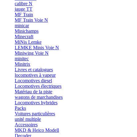
calibre N
jauge TT
MF Train
MF Train Voie N
minicar
Minichamps
Minecraft
MiNis Lemke
LEMKE Minis Voie N
Miniwing Voie N
minitec
Minitrix
Livres et catalogues
locomotives à vapeur
Locomotives diesel
Locomotives électriques
Matériau de la piste
wagons de marchandises
Locomotives hybrides
Packs
Voitures particulières
unité multiple
Accessoires
MKD & Heico Modell
Decoder