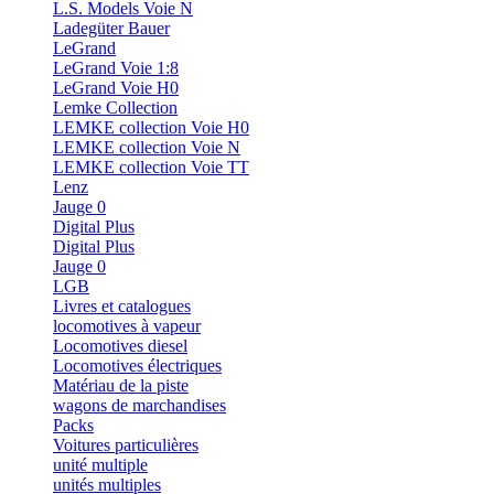
L.S. Models Voie N
Ladegüter Bauer
LeGrand
LeGrand Voie 1:8
LeGrand Voie H0
Lemke Collection
LEMKE collection Voie H0
LEMKE collection Voie N
LEMKE collection Voie TT
Lenz
Jauge 0
Digital Plus
Digital Plus
Jauge 0
LGB
Livres et catalogues
locomotives à vapeur
Locomotives diesel
Locomotives électriques
Matériau de la piste
wagons de marchandises
Packs
Voitures particulières
unité multiple
unités multiples