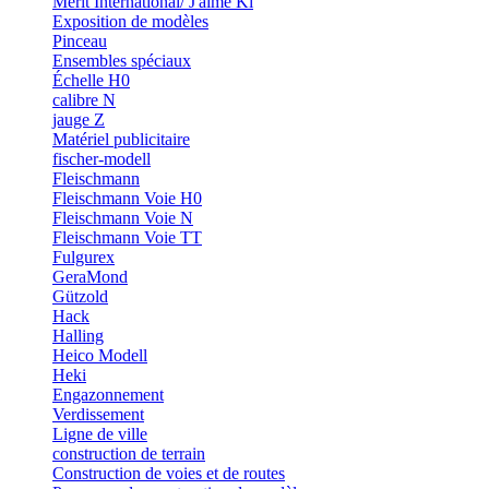
Merit International/ J'aime Ki
Exposition de modèles
Pinceau
Ensembles spéciaux
Échelle H0
calibre N
jauge Z
Matériel publicitaire
fischer-modell
Fleischmann
Fleischmann Voie H0
Fleischmann Voie N
Fleischmann Voie TT
Fulgurex
GeraMond
Gützold
Hack
Halling
Heico Modell
Heki
Engazonnement
Verdissement
Ligne de ville
construction de terrain
Construction de voies et de routes