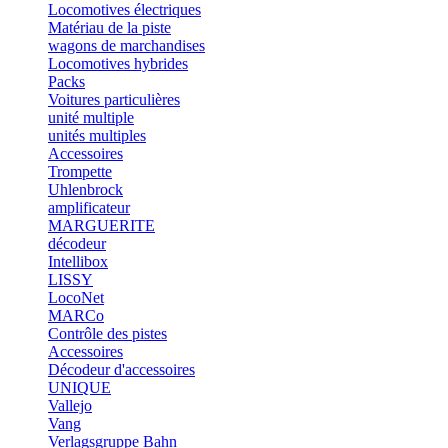
Locomotives électriques
Matériau de la piste
wagons de marchandises
Locomotives hybrides
Packs
Voitures particulières
unité multiple
unités multiples
Accessoires
Trompette
Uhlenbrock
amplificateur
MARGUERITE
décodeur
Intellibox
LISSY
LocoNet
MARCo
Contrôle des pistes
Accessoires
Décodeur d'accessoires
UNIQUE
Vallejo
Vang
Verlagsgruppe Bahn