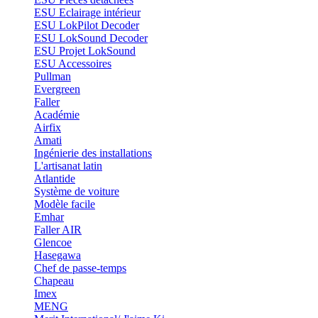
ESU Eclairage intérieur
ESU LokPilot Decoder
ESU LokSound Decoder
ESU Projet LokSound
ESU Accessoires
Pullman
Evergreen
Faller
Académie
Airfix
Amati
Ingénierie des installations
L'artisanat latin
Atlantide
Système de voiture
Modèle facile
Emhar
Faller AIR
Glencoe
Hasegawa
Chef de passe-temps
Chapeau
Imex
MENG