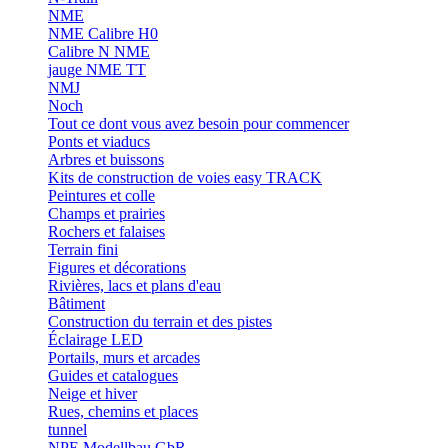
NME
NME Calibre H0
Calibre N NME
jauge NME TT
NMJ
Noch
Tout ce dont vous avez besoin pour commencer
Ponts et viaducs
Arbres et buissons
Kits de construction de voies easy TRACK
Peintures et colle
Champs et prairies
Rochers et falaises
Terrain fini
Figures et décorations
Rivières, lacs et plans d'eau
Bâtiment
Construction du terrain et des pistes
Éclairage LED
Portails, murs et arcades
Guides et catalogues
Neige et hiver
Rues, chemins et places
tunnel
NPE Modellbau GbR