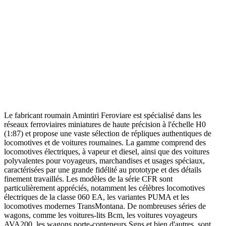
Le fabricant roumain Amintiri Feroviare est spécialisé dans les
réseaux ferroviaires miniatures de haute précision à l'échelle H0
(1:87) et propose une vaste sélection de répliques authentiques de
locomotives et de voitures roumaines. La gamme comprend des
locomotives électriques, à vapeur et diesel, ainsi que des voitures
polyvalentes pour voyageurs, marchandises et usages spéciaux,
caractérisées par une grande fidélité au prototype et des détails
finement travaillés. Les modèles de la série CFR sont
particulièrement appréciés, notamment les célèbres locomotives
électriques de la classe 060 EA, les variantes PUMA et les
locomotives modernes TransMontana. De nombreuses séries de
wagons, comme les voitures-lits Bcm, les voitures voyageurs
AVA200, les wagons porte-conteneurs Sgns et bien d'autres, sont