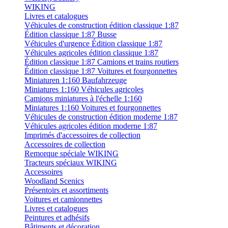
WIKING
Livres et catalogues
Véhicules de construction édition classique 1:87
Édition classique 1:87 Busse
Véhicules d'urgence Édition classique 1:87
Véhicules agricoles édition classique 1:87
Édition classique 1:87 Camions et trains routiers
Édition classique 1:87 Voitures et fourgonnettes
Miniaturen 1:160 Baufahrzeuge
Miniatures 1:160 Véhicules agricoles
Camions miniatures à l'échelle 1:160
Miniatures 1:160 Voitures et fourgonnettes
Véhicules de construction édition moderne 1:87
Véhicules agricoles édition moderne 1:87
Imprimés d'accessoires de collection
Accessoires de collection
Remorque spéciale WIKING
Tracteurs spéciaux WIKING
Accessoires
Woodland Scenics
Présentoirs et assortiments
Voitures et camionnettes
Livres et catalogues
Peintures et adhésifs
Bâtiments et décoration