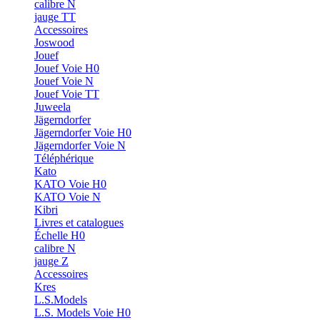
calibre N
jauge TT
Accessoires
Joswood
Jouef
Jouef Voie H0
Jouef Voie N
Jouef Voie TT
Juweela
Jägerndorfer
Jägerndorfer Voie H0
Jägerndorfer Voie N
Téléphérique
Kato
KATO Voie H0
KATO Voie N
Kibri
Livres et catalogues
Échelle H0
calibre N
jauge Z
Accessoires
Kres
L.S.Models
L.S. Models Voie H0