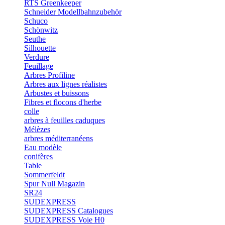
RTS Greenkeeper
Schneider Modellbahnzubehör
Schuco
Schönwitz
Seuthe
Silhouette
Verdure
Feuillage
Arbres Profiline
Arbres aux lignes réalistes
Arbustes et buissons
Fibres et flocons d'herbe
colle
arbres à feuilles caduques
Mélèzes
arbres méditerranéens
Eau modèle
conifères
Table
Sommerfeldt
Spur Null Magazin
SR24
SUDEXPRESS
SUDEXPRESS Catalogues
SUDEXPRESS Voie H0