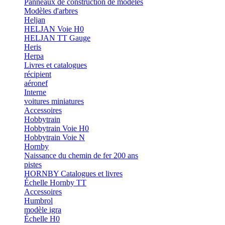
Panneaux de construction de modèles
Modèles d'arbres
Heljan
HELJAN Voie H0
HELJAN TT Gauge
Heris
Herpa
Livres et catalogues
récipient
aéronef
Interne
voitures miniatures
Accessoires
Hobbytrain
Hobbytrain Voie H0
Hobbytrain Voie N
Hornby
Naissance du chemin de fer 200 ans
pistes
HORNBY Catalogues et livres
Échelle Hornby TT
Accessoires
Humbrol
modèle igra
Échelle H0