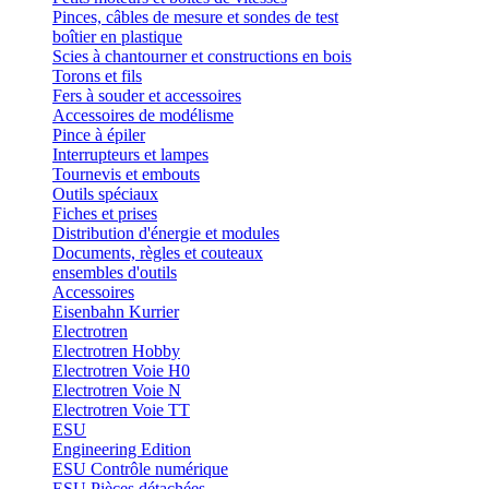
Pinces, câbles de mesure et sondes de test
boîtier en plastique
Scies à chantourner et constructions en bois
Torons et fils
Fers à souder et accessoires
Accessoires de modélisme
Pince à épiler
Interrupteurs et lampes
Tournevis et embouts
Outils spéciaux
Fiches et prises
Distribution d'énergie et modules
Documents, règles et couteaux
ensembles d'outils
Accessoires
Eisenbahn Kurrier
Electrotren
Electrotren Hobby
Electrotren Voie H0
Electrotren Voie N
Electrotren Voie TT
ESU
Engineering Edition
ESU Contrôle numérique
ESU Pièces détachées