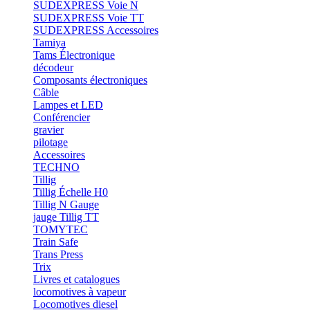
SUDEXPRESS Voie N
SUDEXPRESS Voie TT
SUDEXPRESS Accessoires
Tamiya
Tams Électronique
décodeur
Composants électroniques
Câble
Lampes et LED
Conférencier
gravier
pilotage
Accessoires
TECHNO
Tillig
Tillig Échelle H0
Tillig N Gauge
jauge Tillig TT
TOMYTEC
Train Safe
Trans Press
Trix
Livres et catalogues
locomotives à vapeur
Locomotives diesel