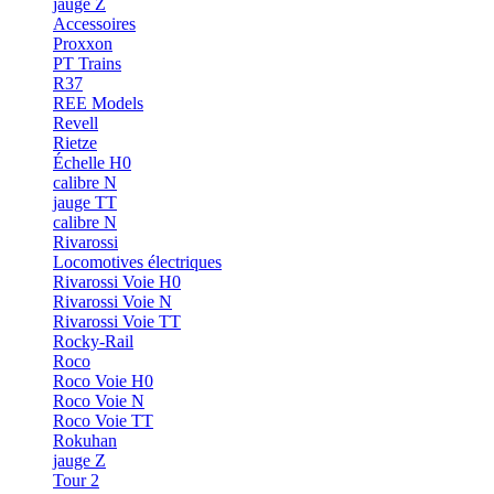
jauge Z
Accessoires
Proxxon
PT Trains
R37
REE Models
Revell
Rietze
Échelle H0
calibre N
jauge TT
calibre N
Rivarossi
Locomotives électriques
Rivarossi Voie H0
Rivarossi Voie N
Rivarossi Voie TT
Rocky-Rail
Roco
Roco Voie H0
Roco Voie N
Roco Voie TT
Rokuhan
jauge Z
Tour 2