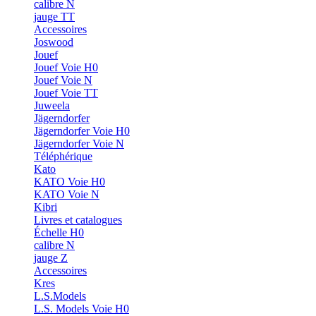
calibre N
jauge TT
Accessoires
Joswood
Jouef
Jouef Voie H0
Jouef Voie N
Jouef Voie TT
Juweela
Jägerndorfer
Jägerndorfer Voie H0
Jägerndorfer Voie N
Téléphérique
Kato
KATO Voie H0
KATO Voie N
Kibri
Livres et catalogues
Échelle H0
calibre N
jauge Z
Accessoires
Kres
L.S.Models
L.S. Models Voie H0