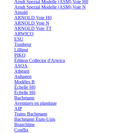
Arndt Spezial Modelle (ASM) Voie H0
Arndt Spezial Modelle (ASM) Voie N
Arnold
ARNOLD Voie H0
ARNOLD Voie N
ARNOLD Voie TT
ARWICO
ESU
Tombeur
Lilliput
PIKO
Édition Collector d'Arwico
ASOA
Athearn
Auhagen
Modèles B
Échelle H0
Échelle H0
Bachmann
Aventures en plastique
AIP
Trains Bachmann
Bachmann États-Unis
Branchline
Conflix