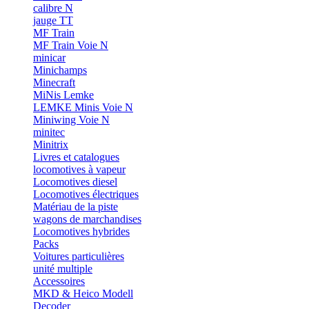
calibre N
jauge TT
MF Train
MF Train Voie N
minicar
Minichamps
Minecraft
MiNis Lemke
LEMKE Minis Voie N
Miniwing Voie N
minitec
Minitrix
Livres et catalogues
locomotives à vapeur
Locomotives diesel
Locomotives électriques
Matériau de la piste
wagons de marchandises
Locomotives hybrides
Packs
Voitures particulières
unité multiple
Accessoires
MKD & Heico Modell
Decoder