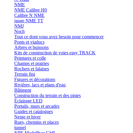
NME
NME Calibre H0
Calibre N NME
jauge NME TT
NMJ
Noch
Tout ce dont vous avez besoin pour commencer
Ponts et viaducs
Arbres et buissons
Kits de construction de voies easy TRACK
Peintures et colle
Champs et prairies
Rochers et falaises
Terrain fini
Figures et décorations
Rivières, lacs et plans d'eau
Bâtiment
Construction du terrain et des pistes
Éclairage LED
Portails, murs et arcades
Guides et catalogues
Neige et hiver
Rues, chemins et places
tunnel
NPE Modellbau GbR