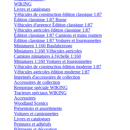
WIKING
Livres et catalogues
Véhicules de construction édition classique 1:87
Édition classique 1:87 Busse
Véhicules d'urgence Édition classique 1:87
Véhicules agricoles édition classique 1:87
Édition classique 1:87 Camions et trains routiers
Édition classique 1:87 Voitures et fourgonnettes
Miniaturen 1:160 Baufahrzeuge
Miniatures 1:160 Véhicules agricoles
Camions miniatures à l'échelle 1:160
Miniatures 1:160 Voitures et fourgonnettes
Véhicules de construction édition moderne 1:87
Véhicules agricoles édition moderne 1:87
Imprimés d'accessoires de collection
Accessoires de collection
Remorque spéciale WIKING
Tracteurs spéciaux WIKING
Accessoires
Woodland Scenics
Présentoirs et assortiments
Voitures et camionnettes
Livres et catalogues
Peintures et adhésifs
Bâtiments et décoration