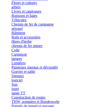
Fleurs et cultures
arbres
Livres et catalogues
Buissons et haies
Véhicules
Chemin de fer de campagne
aéronef
Bâtiment
Rails et accessoires
fibres d'herbe
chemin de fer minier
Colle
Cargaison
lampes
Lumières
Panneaux muraux et décoratifs
Gravier et sable
Signaux
logiciel
Son
jouet
jauge TT
Construction de routes
THW, pompiers et Bundeswehr
Portails de tunnel et paysage