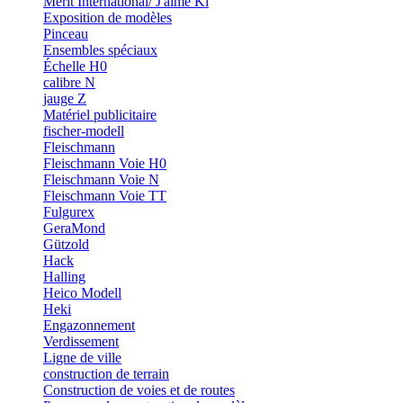
Merit International/ J'aime Ki
Exposition de modèles
Pinceau
Ensembles spéciaux
Échelle H0
calibre N
jauge Z
Matériel publicitaire
fischer-modell
Fleischmann
Fleischmann Voie H0
Fleischmann Voie N
Fleischmann Voie TT
Fulgurex
GeraMond
Gützold
Hack
Halling
Heico Modell
Heki
Engazonnement
Verdissement
Ligne de ville
construction de terrain
Construction de voies et de routes