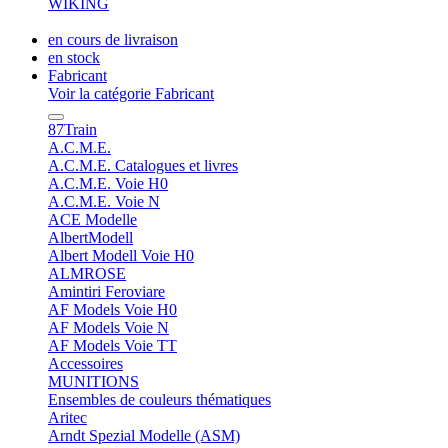
WIKING
en cours de livraison
en stock
Fabricant
Voir la catégorie Fabricant
87Train
A.C.M.E.
A.C.M.E. Catalogues et livres
A.C.M.E. Voie H0
A.C.M.E. Voie N
ACE Modelle
AlbertModell
Albert Modell Voie H0
ALMROSE
Amintiri Feroviare
AF Models Voie H0
AF Models Voie N
AF Models Voie TT
Accessoires
MUNITIONS
Ensembles de couleurs thématiques
Aritec
Arndt Spezial Modelle (ASM)