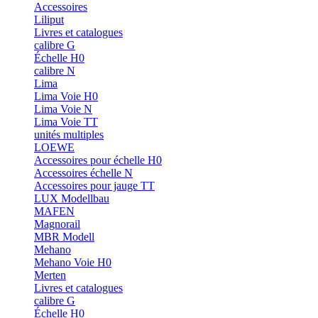
Accessoires
Liliput
Livres et catalogues
calibre G
Échelle H0
calibre N
Lima
Lima Voie H0
Lima Voie N
Lima Voie TT
unités multiples
LOEWE
Accessoires pour échelle H0
Accessoires échelle N
Accessoires pour jauge TT
LUX Modellbau
MAFEN
Magnorail
MBR Modell
Mehano
Mehano Voie H0
Merten
Livres et catalogues
calibre G
Échelle H0