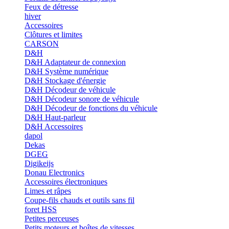
Feux de détresse
hiver
Accessoires
Clôtures et limites
CARSON
D&H
D&H Adaptateur de connexion
D&H Système numérique
D&H Stockage d'énergie
D&H Décodeur de véhicule
D&H Décodeur sonore de véhicule
D&H Décodeur de fonctions du véhicule
D&H Haut-parleur
D&H Accessoires
dapol
Dekas
DGEG
Digikeijs
Donau Electronics
Accessoires électroniques
Limes et râpes
Coupe-fils chauds et outils sans fil
foret HSS
Petites perceuses
Petits moteurs et boîtes de vitesses