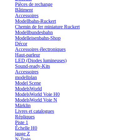
Pièces de rechange
Bâtiment
Accessoires
Modellbahn-Ruckert
Chemin de fer miniature Ruckert
Modellbundesbahn
Modelleisenbahn-Shop
Décor
Accessoires électroniques
Haut-parleur
LED (Diodes lumineuses)
Sound-ready-Kits
Accessoires
modellplan
Model Scene
ModelsWorld
ModelsWorld Voie H0
ModelsWorld Voie N
Märklin
Livres et catalogues
Répliques
Piste 1
Échelle H0
jauge Z
N-Train