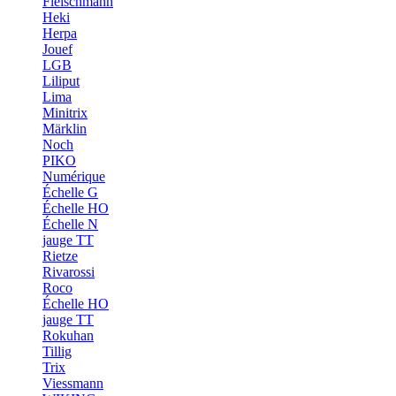
Fleischmann
Heki
Herpa
Jouef
LGB
Liliput
Lima
Minitrix
Märklin
Noch
PIKO
Numérique
Échelle G
Échelle HO
Échelle N
jauge TT
Rietze
Rivarossi
Roco
Échelle HO
jauge TT
Rokuhan
Tillig
Trix
Viessmann