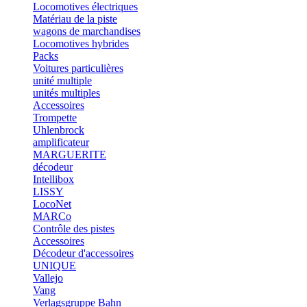
Locomotives électriques
Matériau de la piste
wagons de marchandises
Locomotives hybrides
Packs
Voitures particulières
unité multiple
unités multiples
Accessoires
Trompette
Uhlenbrock
amplificateur
MARGUERITE
décodeur
Intellibox
LISSY
LocoNet
MARCo
Contrôle des pistes
Accessoires
Décodeur d'accessoires
UNIQUE
Vallejo
Vang
Verlagsgruppe Bahn