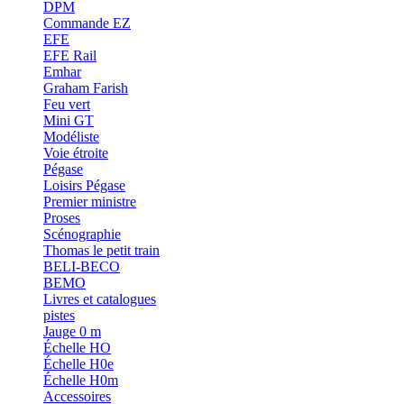
DPM
Commande EZ
EFE
EFE Rail
Emhar
Graham Farish
Feu vert
Mini GT
Modéliste
Voie étroite
Pégase
Loisirs Pégase
Premier ministre
Proses
Scénographie
Thomas le petit train
BELI-BECO
BEMO
Livres et catalogues
pistes
Jauge 0 m
Échelle HO
Échelle H0e
Échelle H0m
Accessoires