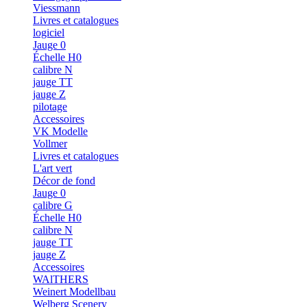
Viessmann
Livres et catalogues
logiciel
Jauge 0
Échelle H0
calibre N
jauge TT
jauge Z
pilotage
Accessoires
VK Modelle
Vollmer
Livres et catalogues
L'art vert
Décor de fond
Jauge 0
calibre G
Échelle H0
calibre N
jauge TT
jauge Z
Accessoires
WAlTHERS
Weinert Modellbau
Welberg Scenery