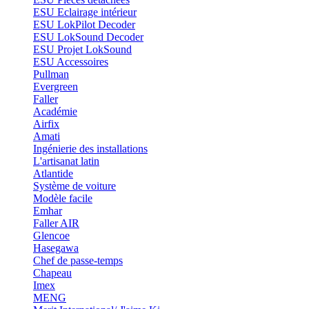
ESU Eclairage intérieur
ESU LokPilot Decoder
ESU LokSound Decoder
ESU Projet LokSound
ESU Accessoires
Pullman
Evergreen
Faller
Académie
Airfix
Amati
Ingénierie des installations
L'artisanat latin
Atlantide
Système de voiture
Modèle facile
Emhar
Faller AIR
Glencoe
Hasegawa
Chef de passe-temps
Chapeau
Imex
MENG