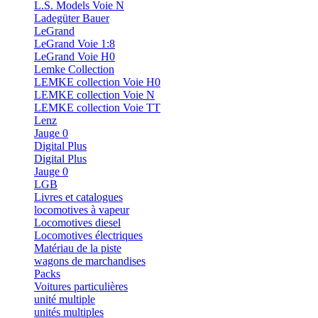
L.S. Models Voie N
Ladegüter Bauer
LeGrand
LeGrand Voie 1:8
LeGrand Voie H0
Lemke Collection
LEMKE collection Voie H0
LEMKE collection Voie N
LEMKE collection Voie TT
Lenz
Jauge 0
Digital Plus
Digital Plus
Jauge 0
LGB
Livres et catalogues
locomotives à vapeur
Locomotives diesel
Locomotives électriques
Matériau de la piste
wagons de marchandises
Packs
Voitures particulières
unité multiple
unités multiples