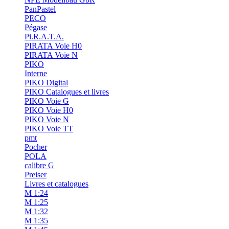
PanPastel
PECO
Pégase
Pi.R.A.T.A.
PIRATA Voie H0
PIRATA Voie N
PIKO
Interne
PIKO Digital
PIKO Catalogues et livres
PIKO Voie G
PIKO Voie H0
PIKO Voie N
PIKO Voie TT
pmt
Pocher
POLA
calibre G
Preiser
Livres et catalogues
M 1:24
M 1:25
M 1:32
M 1:35