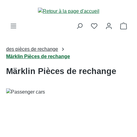
Passer au contenu principal
Le p
des pièces de rechange
Märklin Pièces de rechange
Märklin Pièces de rechange