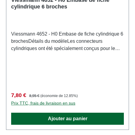
cylindrique 6 broches
Viessmann 4652 - H0 Embase de fiche cylindrique 6
brochesDétails du modèleLes connecteurs
cylindriques ont été spécialement conçus pour le
raccordement des signaux lumineux de l'ancien
fabricant Alphamodell (Németh Andor, Hongrie) et
sont basés sur leur système de connexion éprouvé.
Disponibles en versions 6 et 13 broches, avec ou
sans câbles de connexion soudés pour un câblage
personnalisé. Les versions avec câbles de
Prix de vente :
Prix régulier :
7,80 €
8,95 €
(économie de 12.85%)
connexion offrent un avantage pratique significatif :
Prix TTC, frais de livraison en sus
les broches sensibles des connecteurs cylindriques
sont déjà soudées professionnellement.Maquette
Ajouter au panier
détaillée pour collectionneurs adultes. À manipuler
avec précaution. Ne convient pas aux enfants de