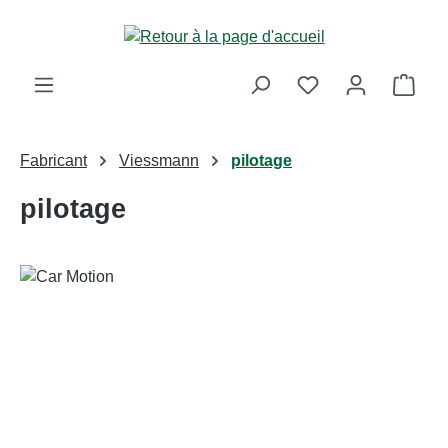
Passer au contenu principal
Le p
Fabricant
Viessmann
pilotage
pilotage