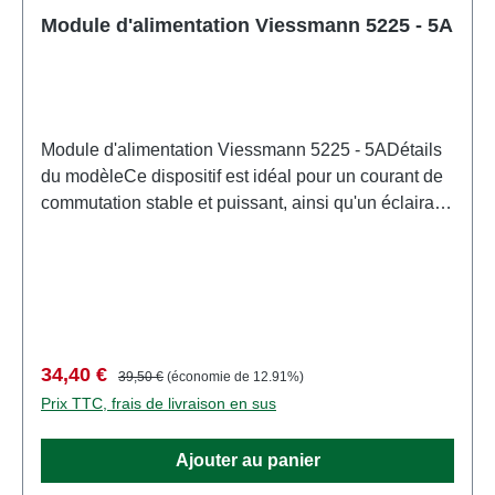
pilotagepiste: neutreRecommandation d'âge: À partir
Module d'alimentation Viessmann 5225 - 5A
de 14 ansDEEE n°: DE 86057721
Module d'alimentation Viessmann 5225 - 5ADétails
du modèleCe dispositif est idéal pour un courant de
commutation stable et puissant, ainsi qu'un éclairage
LED lumineux et sans scintillement. Il assure des
performances de commutation optimales des
décodeurs numériques à alimentation séparée et
permet la connexion aux décodeurs Art. 5211, 5231,
5280 et aux signaux numériques. Il convient
également aux décodeurs d'autres fabricants, à
Prix de vente :
Prix régulier :
34,40 €
39,50 €
(économie de 12.91%)
condition qu'ils disposent d'une alimentation
Prix TTC, frais de livraison en sus
séparée. Les LED fonctionnent sans scintillement et
sont presque deux fois plus lumineuses qu'avec une
Ajouter au panier
alimentation par transformateur. Un seul module
d'alimentation suffit pour alimenter plusieurs