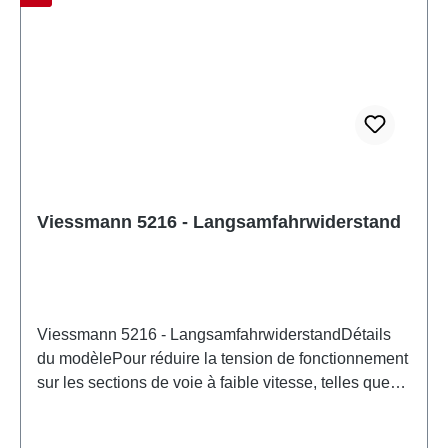
2-7 peut être utilisé comme source d'alimentation
pour ce produit. Caractéristiques: Fabricant:
ViessmannNuméro d'article: 5214nombre de pièces:
1 pièceEAN: 4026602052144type de produit:
pilotagepiste: neutreRecommandation d'âge: À partir
de 14 ansDEEE n°: DE 86057721
Viessmann 5216 - Langsamfahrwiderstand
Viessmann 5216 - LangsamfahrwiderstandDétails
du modèlePour réduire la tension de fonctionnement
sur les sections de voie à faible vitesse, telles que
les courbes serrées, les chantiers ou les pentes.
Résistances hautes performances de 5 watts