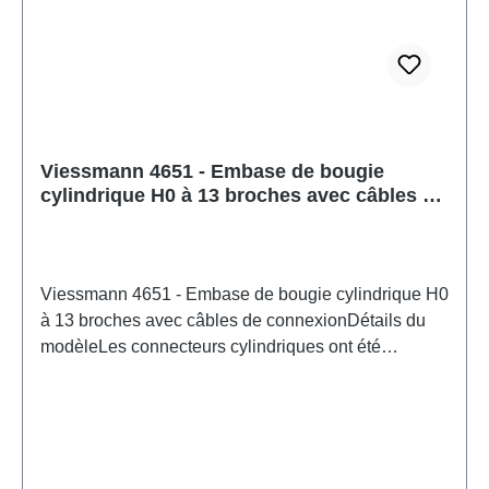
2-7 peut être utilisé comme source d'alimentation
pour faire fonctionner ce produit. Caractéristiques:
Fabricant: ViessmannNuméro d'article: 4650nombre
de pièces: 1 pièceEAN: 4026602046501type de
produit: pilotagepiste: neutreRecommandation d'âge:
À partir de 14 ansDEEE n°: DE 86057721
Viessmann 4651 - Embase de bougie
cylindrique H0 à 13 broches avec câbles de
connexion
Viessmann 4651 - Embase de bougie cylindrique H0
à 13 broches avec câbles de connexionDétails du
modèleLes connecteurs cylindriques ont été
spécialement conçus pour le raccordement des
signaux lumineux de l'ancien fabricant Alphamodell
(Németh Andor, Hongrie) et sont basés sur leur
système de connexion éprouvé. Disponibles en
versions 6 et 13 broches, avec ou sans câbles de