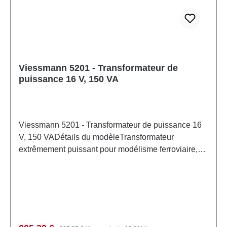
Fabricant: ViessmannNuméro d'article: 4653nombre
de pièces: 1 pièceEAN: 4026602046532type de
produit: pilotagepiste: neutreRecommandation d'âge:
À partir de 14 ansDEEE n°: DE 86057721
Viessmann 5201 - Transformateur de
puissance 16 V, 150 VA
Viessmann 5201 - Transformateur de puissance 16
V, 150 VADétails du modèleTransformateur
extrêmement puissant pour modélisme ferroviaire,
permettant d'alimenter l'éclairage de villes
miniatures entières et de contrôler des accessoires
magnétiques (pour la commutation sécurisée de
plusieurs accessoires magnétiques, même
simultanément). En raison de sa puissance élevée,
l'utilisation de nos câbles haute intensité réf. 6896
Prix régulier :