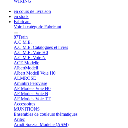
WIKING
en cours de livraison
en stock
Fabricant
Voir la catégorie Fabricant
87Train
A.C.M.E.
A.C.M.E. Catalogues et livres
A.C.M.E. Voie H0
A.C.M.E. Voie N
ACE Modelle
AlbertModell
Albert Modell Voie H0
ALMROSE
Amintiri Feroviare
AF Models Voie H0
AF Models Voie N
AF Models Voie TT
Accessoires
MUNITIONS
Ensembles de couleurs thématiques
Aritec
Arndt Spezial Modelle (ASM)