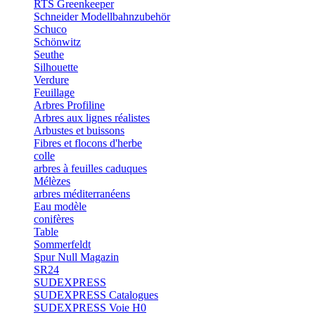
RTS Greenkeeper
Schneider Modellbahnzubehör
Schuco
Schönwitz
Seuthe
Silhouette
Verdure
Feuillage
Arbres Profiline
Arbres aux lignes réalistes
Arbustes et buissons
Fibres et flocons d'herbe
colle
arbres à feuilles caduques
Mélèzes
arbres méditerranéens
Eau modèle
conifères
Table
Sommerfeldt
Spur Null Magazin
SR24
SUDEXPRESS
SUDEXPRESS Catalogues
SUDEXPRESS Voie H0