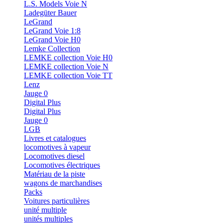
L.S. Models Voie N
Ladegüter Bauer
LeGrand
LeGrand Voie 1:8
LeGrand Voie H0
Lemke Collection
LEMKE collection Voie H0
LEMKE collection Voie N
LEMKE collection Voie TT
Lenz
Jauge 0
Digital Plus
Digital Plus
Jauge 0
LGB
Livres et catalogues
locomotives à vapeur
Locomotives diesel
Locomotives électriques
Matériau de la piste
wagons de marchandises
Packs
Voitures particulières
unité multiple
unités multiples