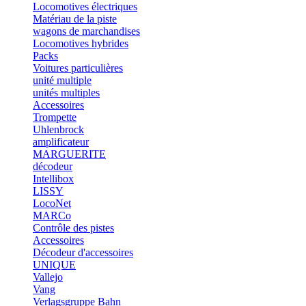
Locomotives électriques
Matériau de la piste
wagons de marchandises
Locomotives hybrides
Packs
Voitures particulières
unité multiple
unités multiples
Accessoires
Trompette
Uhlenbrock
amplificateur
MARGUERITE
décodeur
Intellibox
LISSY
LocoNet
MARCo
Contrôle des pistes
Accessoires
Décodeur d'accessoires
UNIQUE
Vallejo
Vang
Verlagsgruppe Bahn