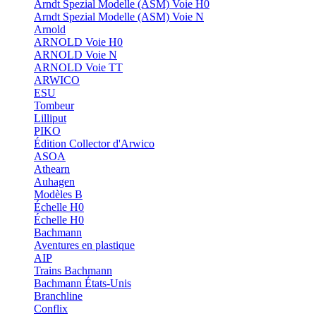
Arndt Spezial Modelle (ASM) Voie H0
Arndt Spezial Modelle (ASM) Voie N
Arnold
ARNOLD Voie H0
ARNOLD Voie N
ARNOLD Voie TT
ARWICO
ESU
Tombeur
Lilliput
PIKO
Édition Collector d'Arwico
ASOA
Athearn
Auhagen
Modèles B
Échelle H0
Échelle H0
Bachmann
Aventures en plastique
AIP
Trains Bachmann
Bachmann États-Unis
Branchline
Conflix