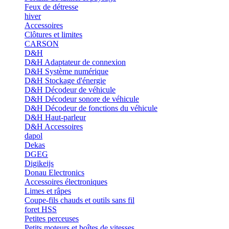
Feux de détresse
hiver
Accessoires
Clôtures et limites
CARSON
D&H
D&H Adaptateur de connexion
D&H Système numérique
D&H Stockage d'énergie
D&H Décodeur de véhicule
D&H Décodeur sonore de véhicule
D&H Décodeur de fonctions du véhicule
D&H Haut-parleur
D&H Accessoires
dapol
Dekas
DGEG
Digikeijs
Donau Electronics
Accessoires électroniques
Limes et râpes
Coupe-fils chauds et outils sans fil
foret HSS
Petites perceuses
Petits moteurs et boîtes de vitesses