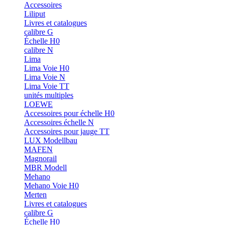
Accessoires
Liliput
Livres et catalogues
calibre G
Échelle H0
calibre N
Lima
Lima Voie H0
Lima Voie N
Lima Voie TT
unités multiples
LOEWE
Accessoires pour échelle H0
Accessoires échelle N
Accessoires pour jauge TT
LUX Modellbau
MAFEN
Magnorail
MBR Modell
Mehano
Mehano Voie H0
Merten
Livres et catalogues
calibre G
Échelle H0