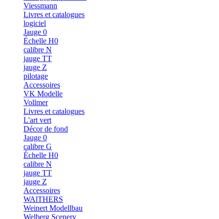
Viessmann
Livres et catalogues
logiciel
Jauge 0
Échelle H0
calibre N
jauge TT
jauge Z
pilotage
Accessoires
VK Modelle
Vollmer
Livres et catalogues
L'art vert
Décor de fond
Jauge 0
calibre G
Échelle H0
calibre N
jauge TT
jauge Z
Accessoires
WAlTHERS
Weinert Modellbau
Welberg Scenery