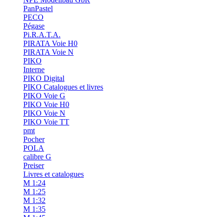
PanPastel
PECO
Pégase
Pi.R.A.T.A.
PIRATA Voie H0
PIRATA Voie N
PIKO
Interne
PIKO Digital
PIKO Catalogues et livres
PIKO Voie G
PIKO Voie H0
PIKO Voie N
PIKO Voie TT
pmt
Pocher
POLA
calibre G
Preiser
Livres et catalogues
M 1:24
M 1:25
M 1:32
M 1:35