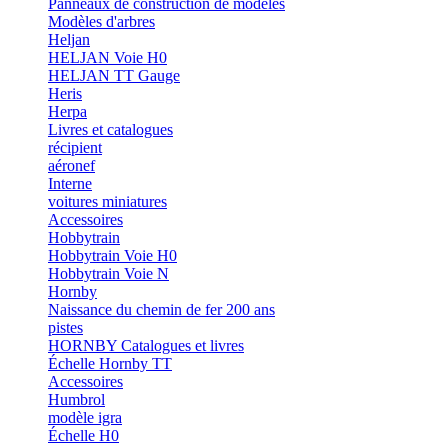
Panneaux de construction de modèles
Modèles d'arbres
Heljan
HELJAN Voie H0
HELJAN TT Gauge
Heris
Herpa
Livres et catalogues
récipient
aéronef
Interne
voitures miniatures
Accessoires
Hobbytrain
Hobbytrain Voie H0
Hobbytrain Voie N
Hornby
Naissance du chemin de fer 200 ans
pistes
HORNBY Catalogues et livres
Échelle Hornby TT
Accessoires
Humbrol
modèle igra
Échelle H0