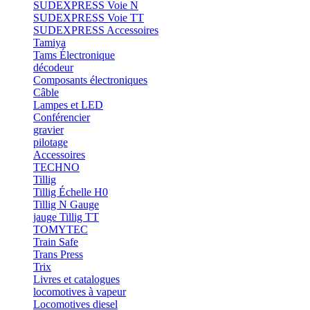
SUDEXPRESS Voie N
SUDEXPRESS Voie TT
SUDEXPRESS Accessoires
Tamiya
Tams Électronique
décodeur
Composants électroniques
Câble
Lampes et LED
Conférencier
gravier
pilotage
Accessoires
TECHNO
Tillig
Tillig Échelle H0
Tillig N Gauge
jauge Tillig TT
TOMYTEC
Train Safe
Trans Press
Trix
Livres et catalogues
locomotives à vapeur
Locomotives diesel