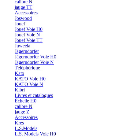
calibre N
jauge TT
Accessoires
Joswood
Jouef
Jouef Voie H0
Jouef Voie N
Jouef Voie TT
Juweela
Jägerndorfer
Jägerndorfer Voie H0
Jägerndorfer Voie N
Téléphérique
Kato
KATO Voie H0
KATO Voie N
Kibri
Livres et catalogues
Échelle H0
calibre N
jauge Z
Accessoires
Kres
L.S.Models
L.S. Models Voie H0