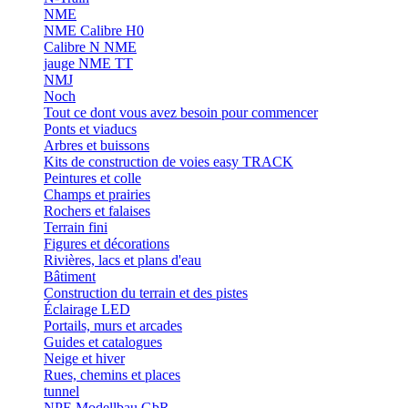
NME
NME Calibre H0
Calibre N NME
jauge NME TT
NMJ
Noch
Tout ce dont vous avez besoin pour commencer
Ponts et viaducs
Arbres et buissons
Kits de construction de voies easy TRACK
Peintures et colle
Champs et prairies
Rochers et falaises
Terrain fini
Figures et décorations
Rivières, lacs et plans d'eau
Bâtiment
Construction du terrain et des pistes
Éclairage LED
Portails, murs et arcades
Guides et catalogues
Neige et hiver
Rues, chemins et places
tunnel
NPE Modellbau GbR