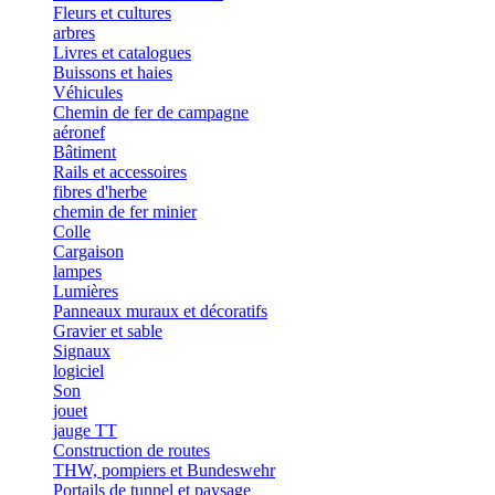
Fleurs et cultures
arbres
Livres et catalogues
Buissons et haies
Véhicules
Chemin de fer de campagne
aéronef
Bâtiment
Rails et accessoires
fibres d'herbe
chemin de fer minier
Colle
Cargaison
lampes
Lumières
Panneaux muraux et décoratifs
Gravier et sable
Signaux
logiciel
Son
jouet
jauge TT
Construction de routes
THW, pompiers et Bundeswehr
Portails de tunnel et paysage