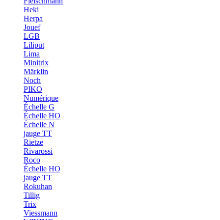
Fleischmann
Heki
Herpa
Jouef
LGB
Liliput
Lima
Minitrix
Märklin
Noch
PIKO
Numérique
Échelle G
Échelle HO
Échelle N
jauge TT
Rietze
Rivarossi
Roco
Échelle HO
jauge TT
Rokuhan
Tillig
Trix
Viessmann