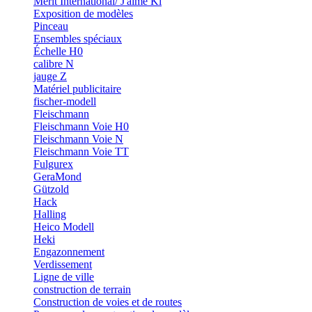
Merit International/ J'aime Ki
Exposition de modèles
Pinceau
Ensembles spéciaux
Échelle H0
calibre N
jauge Z
Matériel publicitaire
fischer-modell
Fleischmann
Fleischmann Voie H0
Fleischmann Voie N
Fleischmann Voie TT
Fulgurex
GeraMond
Gützold
Hack
Halling
Heico Modell
Heki
Engazonnement
Verdissement
Ligne de ville
construction de terrain
Construction de voies et de routes