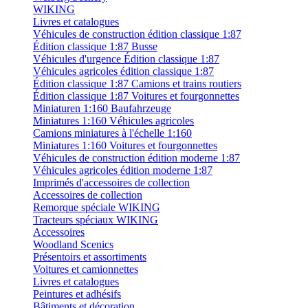
WIKING
Livres et catalogues
Véhicules de construction édition classique 1:87
Édition classique 1:87 Busse
Véhicules d'urgence Édition classique 1:87
Véhicules agricoles édition classique 1:87
Édition classique 1:87 Camions et trains routiers
Édition classique 1:87 Voitures et fourgonnettes
Miniaturen 1:160 Baufahrzeuge
Miniatures 1:160 Véhicules agricoles
Camions miniatures à l'échelle 1:160
Miniatures 1:160 Voitures et fourgonnettes
Véhicules de construction édition moderne 1:87
Véhicules agricoles édition moderne 1:87
Imprimés d'accessoires de collection
Accessoires de collection
Remorque spéciale WIKING
Tracteurs spéciaux WIKING
Accessoires
Woodland Scenics
Présentoirs et assortiments
Voitures et camionnettes
Livres et catalogues
Peintures et adhésifs
Bâtiments et décoration