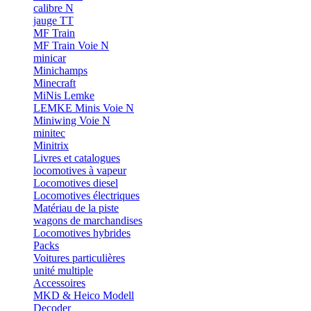
calibre N
jauge TT
MF Train
MF Train Voie N
minicar
Minichamps
Minecraft
MiNis Lemke
LEMKE Minis Voie N
Miniwing Voie N
minitec
Minitrix
Livres et catalogues
locomotives à vapeur
Locomotives diesel
Locomotives électriques
Matériau de la piste
wagons de marchandises
Locomotives hybrides
Packs
Voitures particulières
unité multiple
Accessoires
MKD & Heico Modell
Decoder