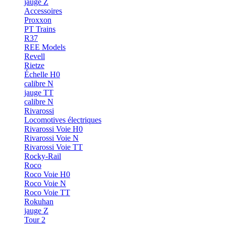
jauge Z
Accessoires
Proxxon
PT Trains
R37
REE Models
Revell
Rietze
Échelle H0
calibre N
jauge TT
calibre N
Rivarossi
Locomotives électriques
Rivarossi Voie H0
Rivarossi Voie N
Rivarossi Voie TT
Rocky-Rail
Roco
Roco Voie H0
Roco Voie N
Roco Voie TT
Rokuhan
jauge Z
Tour 2