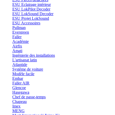
ESU Eclairage intérieur
ESU LokPilot Decoder
ESU LokSound Decoder
ESU Projet LokSound
ESU Accessoires
Pullman
Evergreen
Faller
Académie
Airfix
Amati
Ingénierie des installations
L'artisanat latin
Atlantide
Système de voiture
Modèle facile
Emhar
Faller AIR
Glencoe
Hasegawa
Chef de passe-temps
Chapeau
Imex
MENG