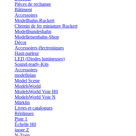
Pièces de rechange
Bâtiment
Accessoires
Modellbahn-Ruckert
Chemin de fer miniature Ruckert
Modellbundesbahn
Modelleisenbahn-Shop
Décor
Accessoires électroniques
Haut-parleur
LED (Diodes lumineuses)
Sound-ready-Kits
Accessoires
modellplan
Model Scene
ModelsWorld
ModelsWorld Voie H0
ModelsWorld Voie N
Märklin
Livres et catalogues
Répliques
Piste 1
Échelle H0
jauge Z
N-Train