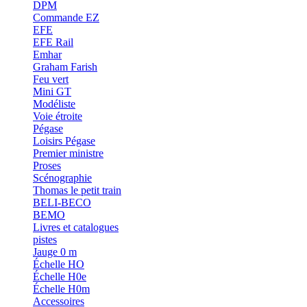
DPM
Commande EZ
EFE
EFE Rail
Emhar
Graham Farish
Feu vert
Mini GT
Modéliste
Voie étroite
Pégase
Loisirs Pégase
Premier ministre
Proses
Scénographie
Thomas le petit train
BELI-BECO
BEMO
Livres et catalogues
pistes
Jauge 0 m
Échelle HO
Échelle H0e
Échelle H0m
Accessoires