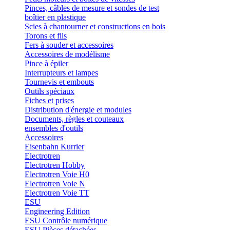
Pinces, câbles de mesure et sondes de test
boîtier en plastique
Scies à chantourner et constructions en bois
Torons et fils
Fers à souder et accessoires
Accessoires de modélisme
Pince à épiler
Interrupteurs et lampes
Tournevis et embouts
Outils spéciaux
Fiches et prises
Distribution d'énergie et modules
Documents, règles et couteaux
ensembles d'outils
Accessoires
Eisenbahn Kurrier
Electrotren
Electrotren Hobby
Electrotren Voie H0
Electrotren Voie N
Electrotren Voie TT
ESU
Engineering Edition
ESU Contrôle numérique
ESU Pièces détachées