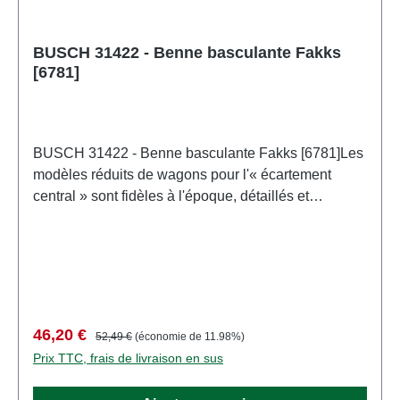
BUSCH 31422 - Benne basculante Fakks
[6781]
BUSCH 31422 - Benne basculante Fakks [6781]Les
modèles réduits de wagons pour l'« écartement
central » sont fidèles à l'époque, détaillés et
magnifiquement imprimés d'après les modèles
originaux. Tous les wagons sont équipés d'un arbre
d'attelage standard avec attelages TT actuels.
Rayon de circulation minimal : 310 mm. DR, époque
IV. Longueur hors tampons : 111 mm. Numéro de
voie : 31 50 678 1045 - 9 Caractéristiques: Fabricant:
Prix de vente :
Prix régulier :
46,20 €
52,49 €
(économie de 11.98%)
BUSCHNuméro d'article: 31422nombre de pièces: 1
Prix TTC, frais de livraison en sus
pièceEAN: 4001738314229type de produit: wagons
de marchandisespiste: TTéchelle: 1:120Société de