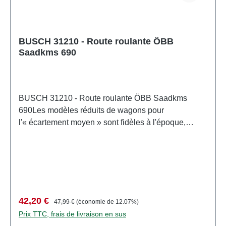
BUSCH 31210 - Route roulante ÖBB
Saadkms 690
BUSCH 31210 - Route roulante ÖBB Saadkms
690Les modèles réduits de wagons pour
l'« écartement moyen » sont fidèles à l'époque,
détaillés et magnifiquement imprimés d'après les
modèles originaux. Tous les wagons sont équipés
d'un arbre d'attelage standard et des attelages TT
actuels. Rayon de manœuvre minimal : 310 mm.
Utilisables comme wagons d'extrémité ou
intermédiaires grâce aux traverses de tampons et
Prix de vente :
Prix régulier :
42,20 €
47,99 €
(économie de 12.07%)
aux attelages inclus. DB, époque V. Longueur hors
Prix TTC, frais de livraison en sus
tampons : 154 mm. Numéro de voie : 83 81 4983 735