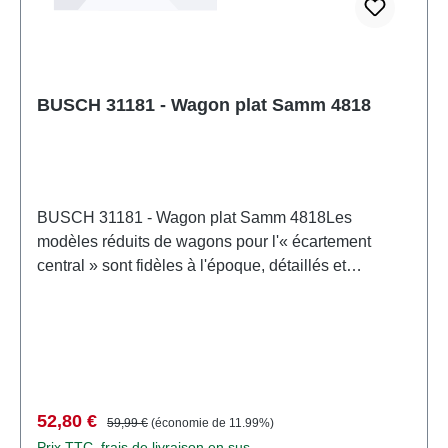
BUSCH 31181 - Wagon plat Samm 4818
BUSCH 31181 - Wagon plat Samm 4818Les
modèles réduits de wagons pour l'« écartement
central » sont fidèles à l'époque, détaillés et
magnifiquement imprimés d'après les modèles
originaux. Tous les wagons sont équipés d'un arbre
d'attelage standard et des attelages TT actuels.
Rayon de circulation minimal : 310 mm. Avec charge
de tuyau à bride. DR, époque IV. Longueur hors
tampons : 132 mm. Numéro de voie : 31 50 4818 492
Prix de vente :
Prix régulier :
52,80 €
59,99 €
(économie de 11.99%)
- 5 Caractéristiques: Fabricant: BUSCHNuméro
Prix TTC, frais de livraison en sus