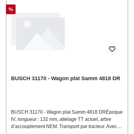
essieux: possibleSystème électrique: DCMode de
fonctionnement: DC analogiqueinterface: -Rayon
Réduction
%
minimum: 358 mmcouplage: Arbre NEM +
mécanisme d'accouplement directDécoration
d'intérieur: équipé d'ameublement
intérieurL'éclairage intérieur: L'éclairage intérieur
peut être modernisé avec #Lumière supérieure: -
Recommandation d'âge: À partir de 14 ansDEEE n°:
DE24216800
BUSCH 31170 - Wagon plat Samm 4818 DR
BUSCH 31170 - Wagon plat Samm 4818 DRÉpoque
IV, longueur : 132 mm, attelage TT actuel, arbre
d’accouplement NEM. Transport par tracteur. Avec
tracteurs ZT 300 Numéro de voie : 31 50 4818 231 -