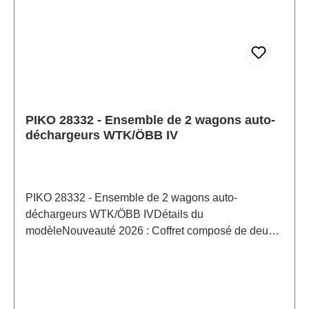
électrique: DCMode de fonctionnement: DC
analogiqueinterface: -Pneus de traction: -Longueur
hors tampons: 187 mmRayon minimum: 358
mmcouplage: Arbre NEM + mécanisme
d'accouplement directL'éclairage intérieur: -Lumière
supérieure: -Recommandation d'âge: À partir de 14
ansDEEE n°: DE24216800
PIKO 28332 - Ensemble de 2 wagons auto-
déchargeurs WTK/ÖBB IV
PIKO 28332 - Ensemble de 2 wagons auto-
déchargeurs WTK/ÖBB IVDétails du
modèleNouveauté 2026 : Coffret composé de deux
wagons à déchargement automatique | Numéros de
wagons différents | Avec plateforme de freineur |
Échelles autoportantes | Excellentes caractéristiques
de roulement.Maquette détaillée pour