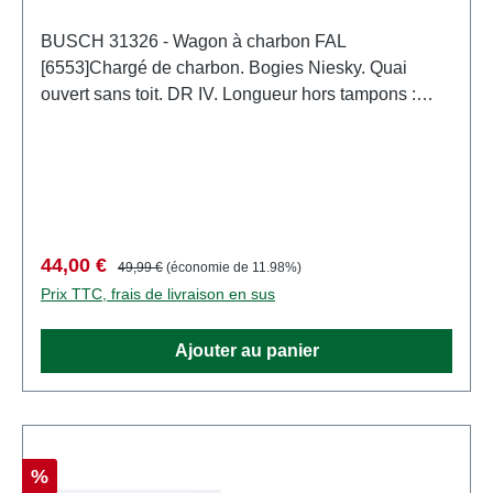
BUSCH 31326 - Wagon à charbon FAL
[6553]Chargé de charbon. Bogies Niesky. Quai
ouvert sans toit. DR IV. Longueur hors tampons :
111 mm. Numéro de circulation : 35 50 655 3162 -
4 Caractéristiques: Fabricant: BUSCHNuméro
d'article: 31326nombre de pièces: 1 pièceEAN:
4001738313260type de produit: wagons de
marchandisespiste: TTéchelle: 1:120Société de
chemin de fer: DRpays: DESystème électrique:
Prix de vente :
Prix régulier :
44,00 €
49,99 €
(économie de 11.98%)
DCMode de fonctionnement: analogique
Prix TTC, frais de livraison en sus
CCRecommandation d'âge: à partir de 14 ansDEEE
n°: DE 41143719
Ajouter au panier
Réduction
%