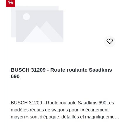
Réduction
%
CCRecommandation d'âge: à partir de 14 ansDEEE
n°: DE 41143719
BUSCH 31209 - Route roulante Saadkms
690
BUSCH 31209 - Route roulante Saadkms 690Les
modèles réduits de wagons pour l'« écartement
moyen » sont d'époque, détaillés et magnifiquement
imprimés d'après les modèles originaux. Tous les
wagons sont équipés d'un arbre d'attelage standard