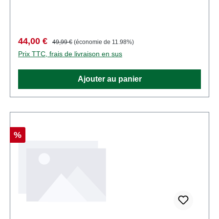
4001738313277type de produit: wagons de
marchandisespiste: TTéchelle: 1:120Société de
chemin de fer: DRpays: DESystème électrique:
DCMode de fonctionnement: analogique
Prix de vente :
Prix régulier :
44,00 €
49,99 €
(économie de 11.98%)
CCRecommandation d'âge: à partir de 14 ansDEEE
Prix TTC, frais de livraison en sus
n°: DE 41143719
Ajouter au panier
Réduction
%