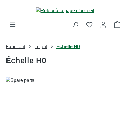
Passer au contenu principal
Le p
Fabricant
Liliput
Échelle H0
Échelle H0