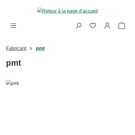
Passer au contenu principal
Le p
Fabricant
pmt
pmt