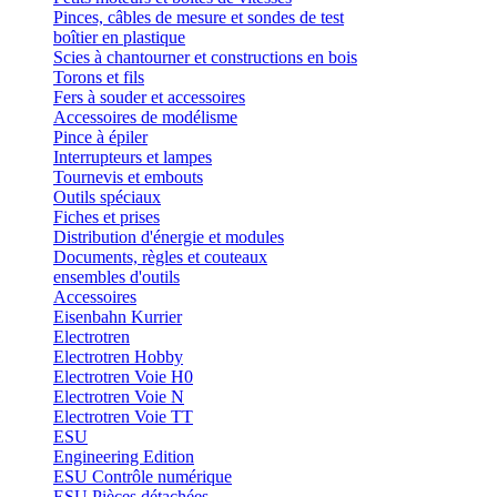
Pinces, câbles de mesure et sondes de test
boîtier en plastique
Scies à chantourner et constructions en bois
Torons et fils
Fers à souder et accessoires
Accessoires de modélisme
Pince à épiler
Interrupteurs et lampes
Tournevis et embouts
Outils spéciaux
Fiches et prises
Distribution d'énergie et modules
Documents, règles et couteaux
ensembles d'outils
Accessoires
Eisenbahn Kurrier
Electrotren
Electrotren Hobby
Electrotren Voie H0
Electrotren Voie N
Electrotren Voie TT
ESU
Engineering Edition
ESU Contrôle numérique
ESU Pièces détachées