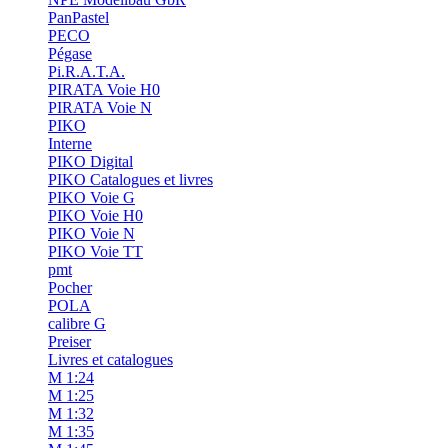
PanPastel
PECO
Pégase
Pi.R.A.T.A.
PIRATA Voie H0
PIRATA Voie N
PIKO
Interne
PIKO Digital
PIKO Catalogues et livres
PIKO Voie G
PIKO Voie H0
PIKO Voie N
PIKO Voie TT
pmt
Pocher
POLA
calibre G
Preiser
Livres et catalogues
M 1:24
M 1:25
M 1:32
M 1:35