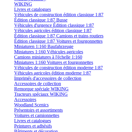
WIKING
Livres et catalogues
Véhicules de construction édition classique 1:87
Édition classique 1:87 Busse
Véhicules d'urgence Édition classique 1:87
Véhicules agricoles édition classique 1:87
Édition classique 1:87 Camions et trains routiers
Édition classique 1:87 Voitures et fourgonnettes
Miniaturen 1:160 Baufahrzeuge
Miniatures 1:160 Véhicules agricoles
Camions miniatures à l'échelle 1:160
Miniatures 1:160 Voitures et fourgonnettes
Véhicules de construction édition moderne 1:87
Véhicules agricoles édition moderne 1:87
Imprimés d'accessoires de collection
Accessoires de collection
Remorque spéciale WIKING
Tracteurs spéciaux WIKING
Accessoires
Woodland Scenics
Présentoirs et assortiments
Voitures et camionnettes
Livres et catalogues
Peintures et adhésifs
Bâtiments et décoration