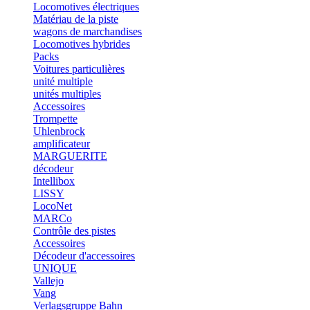
Locomotives électriques
Matériau de la piste
wagons de marchandises
Locomotives hybrides
Packs
Voitures particulières
unité multiple
unités multiples
Accessoires
Trompette
Uhlenbrock
amplificateur
MARGUERITE
décodeur
Intellibox
LISSY
LocoNet
MARCo
Contrôle des pistes
Accessoires
Décodeur d'accessoires
UNIQUE
Vallejo
Vang
Verlagsgruppe Bahn