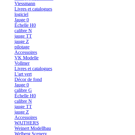
Viessmann
Livres et catalogues
logiciel
Jauge 0
Échelle H0
calibre N
jauge TT
jauge Z
pilotage
Accessoires
VK Modelle
Vollmer
Livres et catalogues
L'art vert
Décor de fond
Jauge 0
calibre G
Échelle H0
calibre N
jauge TT
jauge Z
Accessoires
WAlTHERS
Weinert Modellbau
Welberg Scenery