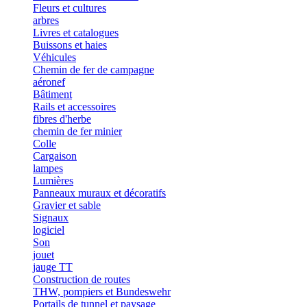
Fleurs et cultures
arbres
Livres et catalogues
Buissons et haies
Véhicules
Chemin de fer de campagne
aéronef
Bâtiment
Rails et accessoires
fibres d'herbe
chemin de fer minier
Colle
Cargaison
lampes
Lumières
Panneaux muraux et décoratifs
Gravier et sable
Signaux
logiciel
Son
jouet
jauge TT
Construction de routes
THW, pompiers et Bundeswehr
Portails de tunnel et paysage