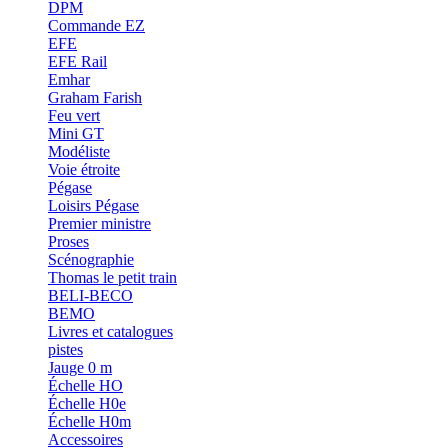
DPM
Commande EZ
EFE
EFE Rail
Emhar
Graham Farish
Feu vert
Mini GT
Modéliste
Voie étroite
Pégase
Loisirs Pégase
Premier ministre
Proses
Scénographie
Thomas le petit train
BELI-BECO
BEMO
Livres et catalogues
pistes
Jauge 0 m
Échelle HO
Échelle H0e
Échelle H0m
Accessoires