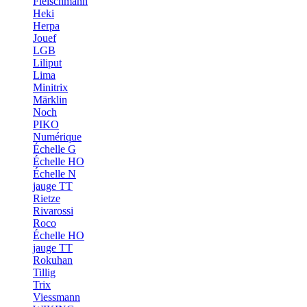
Fleischmann
Heki
Herpa
Jouef
LGB
Liliput
Lima
Minitrix
Märklin
Noch
PIKO
Numérique
Échelle G
Échelle HO
Échelle N
jauge TT
Rietze
Rivarossi
Roco
Échelle HO
jauge TT
Rokuhan
Tillig
Trix
Viessmann