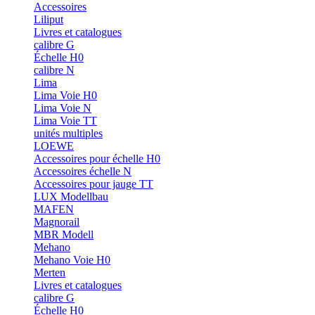
Accessoires
Liliput
Livres et catalogues
calibre G
Échelle H0
calibre N
Lima
Lima Voie H0
Lima Voie N
Lima Voie TT
unités multiples
LOEWE
Accessoires pour échelle H0
Accessoires échelle N
Accessoires pour jauge TT
LUX Modellbau
MAFEN
Magnorail
MBR Modell
Mehano
Mehano Voie H0
Merten
Livres et catalogues
calibre G
Échelle H0