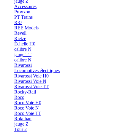
jauge Z
Accessoires
Proxxon
PT Trains
R37
REE Models
Revell
Rietze
Échelle H0
calibre N
jauge TT
calibre N
Rivarossi
Locomotives électriques
Rivarossi Voie H0
Rivarossi Voie N
Rivarossi Voie TT
Rocky-Rail
Roco
Roco Voie H0
Roco Voie N
Roco Voie TT
Rokuhan
jauge Z
Tour 2