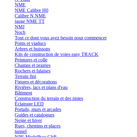
NME
NME Calibre H0
Calibre N NME
jauge NME TT
NMJ
Noch
Tout ce dont vous avez besoin pour commencer
Ponts et viaducs
Arbres et buissons
Kits de construction de voies easy TRACK
Peintures et colle
Champs et prairies
Rochers et falaises
Terrain fini
Figures et décorations
Rivières, lacs et plans d'eau
Bâtiment
Construction du terrain et des pistes
Éclairage LED
Portails, murs et arcades
Guides et catalogues
Neige et hiver
Rues, chemins et places
tunnel
NPE Modellbau GbR