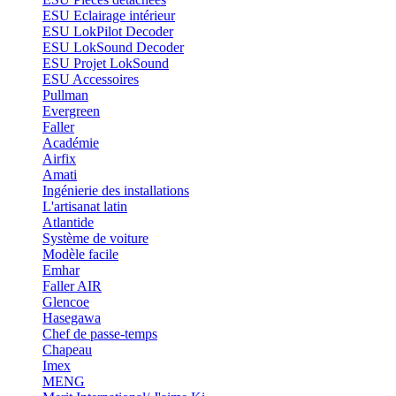
ESU Eclairage intérieur
ESU LokPilot Decoder
ESU LokSound Decoder
ESU Projet LokSound
ESU Accessoires
Pullman
Evergreen
Faller
Académie
Airfix
Amati
Ingénierie des installations
L'artisanat latin
Atlantide
Système de voiture
Modèle facile
Emhar
Faller AIR
Glencoe
Hasegawa
Chef de passe-temps
Chapeau
Imex
MENG