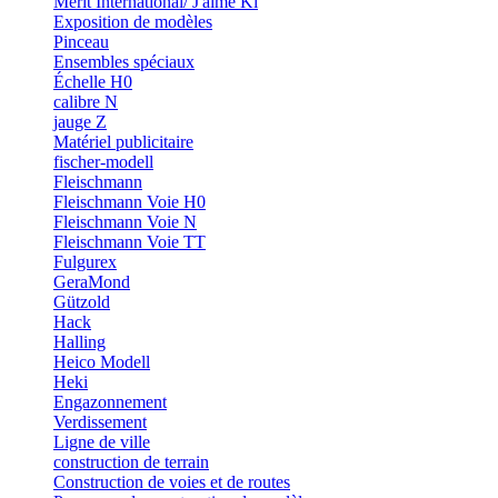
Merit International/ J'aime Ki
Exposition de modèles
Pinceau
Ensembles spéciaux
Échelle H0
calibre N
jauge Z
Matériel publicitaire
fischer-modell
Fleischmann
Fleischmann Voie H0
Fleischmann Voie N
Fleischmann Voie TT
Fulgurex
GeraMond
Gützold
Hack
Halling
Heico Modell
Heki
Engazonnement
Verdissement
Ligne de ville
construction de terrain
Construction de voies et de routes