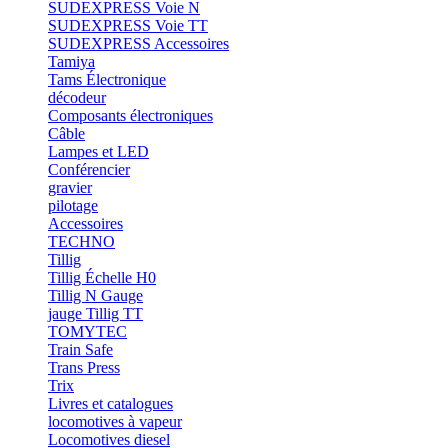
SUDEXPRESS Voie N
SUDEXPRESS Voie TT
SUDEXPRESS Accessoires
Tamiya
Tams Électronique
décodeur
Composants électroniques
Câble
Lampes et LED
Conférencier
gravier
pilotage
Accessoires
TECHNO
Tillig
Tillig Échelle H0
Tillig N Gauge
jauge Tillig TT
TOMYTEC
Train Safe
Trans Press
Trix
Livres et catalogues
locomotives à vapeur
Locomotives diesel