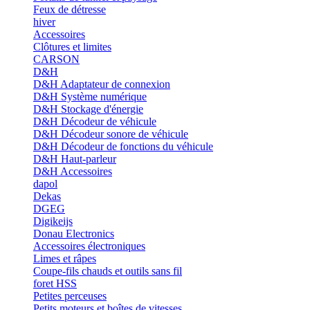
Feux de détresse
hiver
Accessoires
Clôtures et limites
CARSON
D&H
D&H Adaptateur de connexion
D&H Système numérique
D&H Stockage d'énergie
D&H Décodeur de véhicule
D&H Décodeur sonore de véhicule
D&H Décodeur de fonctions du véhicule
D&H Haut-parleur
D&H Accessoires
dapol
Dekas
DGEG
Digikeijs
Donau Electronics
Accessoires électroniques
Limes et râpes
Coupe-fils chauds et outils sans fil
foret HSS
Petites perceuses
Petits moteurs et boîtes de vitesses