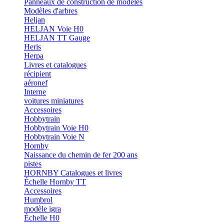
Panneaux de construction de modèles
Modèles d'arbres
Heljan
HELJAN Voie H0
HELJAN TT Gauge
Heris
Herpa
Livres et catalogues
récipient
aéronef
Interne
voitures miniatures
Accessoires
Hobbytrain
Hobbytrain Voie H0
Hobbytrain Voie N
Hornby
Naissance du chemin de fer 200 ans
pistes
HORNBY Catalogues et livres
Échelle Hornby TT
Accessoires
Humbrol
modèle igra
Échelle H0