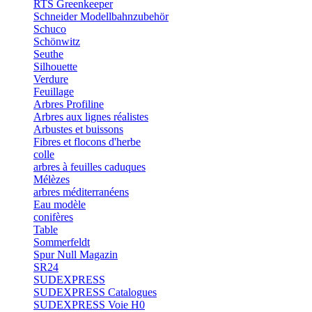
RTS Greenkeeper
Schneider Modellbahnzubehör
Schuco
Schönwitz
Seuthe
Silhouette
Verdure
Feuillage
Arbres Profiline
Arbres aux lignes réalistes
Arbustes et buissons
Fibres et flocons d'herbe
colle
arbres à feuilles caduques
Mélèzes
arbres méditerranéens
Eau modèle
conifères
Table
Sommerfeldt
Spur Null Magazin
SR24
SUDEXPRESS
SUDEXPRESS Catalogues
SUDEXPRESS Voie H0