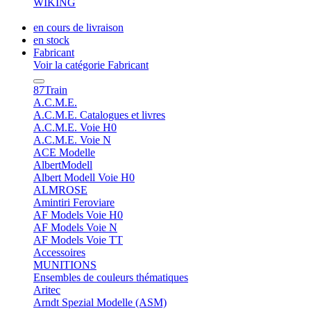
WIKING
en cours de livraison
en stock
Fabricant
Voir la catégorie Fabricant
87Train
A.C.M.E.
A.C.M.E. Catalogues et livres
A.C.M.E. Voie H0
A.C.M.E. Voie N
ACE Modelle
AlbertModell
Albert Modell Voie H0
ALMROSE
Amintiri Feroviare
AF Models Voie H0
AF Models Voie N
AF Models Voie TT
Accessoires
MUNITIONS
Ensembles de couleurs thématiques
Aritec
Arndt Spezial Modelle (ASM)