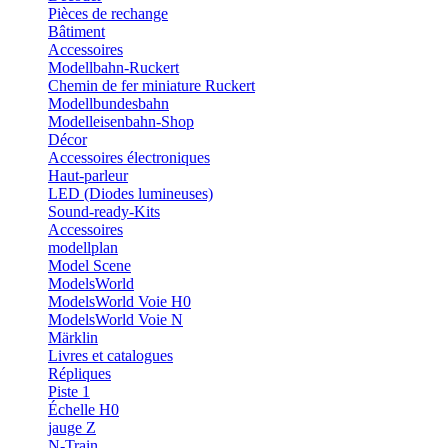
Pièces de rechange
Bâtiment
Accessoires
Modellbahn-Ruckert
Chemin de fer miniature Ruckert
Modellbundesbahn
Modelleisenbahn-Shop
Décor
Accessoires électroniques
Haut-parleur
LED (Diodes lumineuses)
Sound-ready-Kits
Accessoires
modellplan
Model Scene
ModelsWorld
ModelsWorld Voie H0
ModelsWorld Voie N
Märklin
Livres et catalogues
Répliques
Piste 1
Échelle H0
jauge Z
N-Train