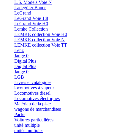
L.S. Models Voie N
Ladegüter Bauer
LeGrand
LeGrand Voie 1:8
LeGrand Voie H0
Lemke Collection
LEMKE collection Voie H0
LEMKE collection Voie N
LEMKE collection Voie TT
Lenz
Jauge 0
Digital Plus
Digital Plus
Jauge 0
LGB
Livres et catalogues
locomotives à vapeur
Locomotives diesel
Locomotives électriques
Matériau de la piste
wagons de marchandises
Packs
Voitures particulières
unité multiple
unités multiples