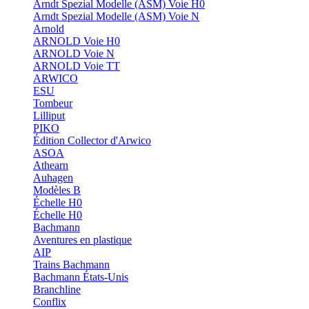
Arndt Spezial Modelle (ASM) Voie H0
Arndt Spezial Modelle (ASM) Voie N
Arnold
ARNOLD Voie H0
ARNOLD Voie N
ARNOLD Voie TT
ARWICO
ESU
Tombeur
Lilliput
PIKO
Édition Collector d'Arwico
ASOA
Athearn
Auhagen
Modèles B
Échelle H0
Échelle H0
Bachmann
Aventures en plastique
AIP
Trains Bachmann
Bachmann États-Unis
Branchline
Conflix