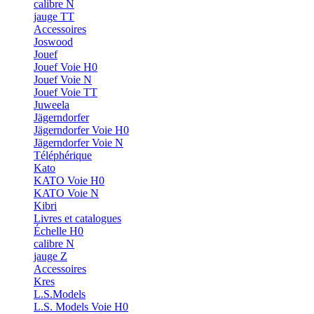
calibre N
jauge TT
Accessoires
Joswood
Jouef
Jouef Voie H0
Jouef Voie N
Jouef Voie TT
Juweela
Jägerndorfer
Jägerndorfer Voie H0
Jägerndorfer Voie N
Téléphérique
Kato
KATO Voie H0
KATO Voie N
Kibri
Livres et catalogues
Échelle H0
calibre N
jauge Z
Accessoires
Kres
L.S.Models
L.S. Models Voie H0