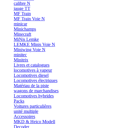
calibre N
jauge TT
MF Train
MF Train Voie N
minicar
Minichamps
Minecraft
MiNis Lemke
LEMKE Minis Voie N
Miniwing Voie N
minitec
Minitrix
Livres et catalogues
locomotives à vapeur
Locomotives diesel
Locomotives électriques
Matériau de la piste
wagons de marchandises
Locomotives hybrides
Packs
Voitures particulières
unité multiple
Accessoires
MKD & Heico Modell
Decoder