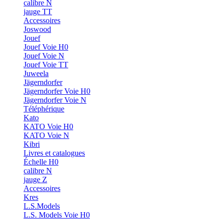
calibre N
jauge TT
Accessoires
Joswood
Jouef
Jouef Voie H0
Jouef Voie N
Jouef Voie TT
Juweela
Jägerndorfer
Jägerndorfer Voie H0
Jägerndorfer Voie N
Téléphérique
Kato
KATO Voie H0
KATO Voie N
Kibri
Livres et catalogues
Échelle H0
calibre N
jauge Z
Accessoires
Kres
L.S.Models
L.S. Models Voie H0