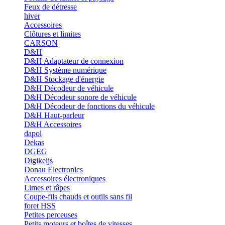
Feux de détresse
hiver
Accessoires
Clôtures et limites
CARSON
D&H
D&H Adaptateur de connexion
D&H Système numérique
D&H Stockage d'énergie
D&H Décodeur de véhicule
D&H Décodeur sonore de véhicule
D&H Décodeur de fonctions du véhicule
D&H Haut-parleur
D&H Accessoires
dapol
Dekas
DGEG
Digikeijs
Donau Electronics
Accessoires électroniques
Limes et râpes
Coupe-fils chauds et outils sans fil
foret HSS
Petites perceuses
Petits moteurs et boîtes de vitesses