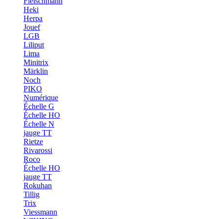
Fleischmann
Heki
Herpa
Jouef
LGB
Liliput
Lima
Minitrix
Märklin
Noch
PIKO
Numérique
Échelle G
Échelle HO
Échelle N
jauge TT
Rietze
Rivarossi
Roco
Échelle HO
jauge TT
Rokuhan
Tillig
Trix
Viessmann