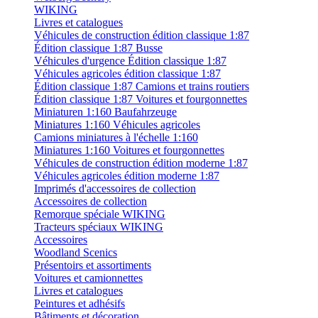
WIKING
Livres et catalogues
Véhicules de construction édition classique 1:87
Édition classique 1:87 Busse
Véhicules d'urgence Édition classique 1:87
Véhicules agricoles édition classique 1:87
Édition classique 1:87 Camions et trains routiers
Édition classique 1:87 Voitures et fourgonnettes
Miniaturen 1:160 Baufahrzeuge
Miniatures 1:160 Véhicules agricoles
Camions miniatures à l'échelle 1:160
Miniatures 1:160 Voitures et fourgonnettes
Véhicules de construction édition moderne 1:87
Véhicules agricoles édition moderne 1:87
Imprimés d'accessoires de collection
Accessoires de collection
Remorque spéciale WIKING
Tracteurs spéciaux WIKING
Accessoires
Woodland Scenics
Présentoirs et assortiments
Voitures et camionnettes
Livres et catalogues
Peintures et adhésifs
Bâtiments et décoration