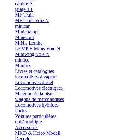
calibre N
jauge TT
MF Train
MF Train Voie N
minicar
Minichamps
Minecraft
MiNis Lemke
LEMKE Minis Voie N
Miniwing Voie N
minitec
Minitrix
Livres et catalogues
locomotives à vapeur
Locomotives diesel
Locomotives électriques
Matériau de la piste
wagons de marchandises
Locomotives hybrides
Packs
Voitures particulières
unité multiple
Accessoires
MKD & Heico Modell
Decoder