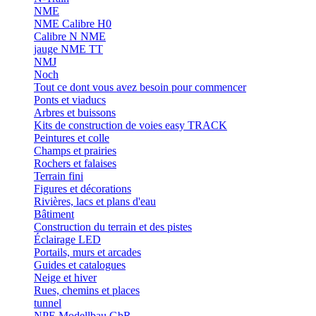
NME
NME Calibre H0
Calibre N NME
jauge NME TT
NMJ
Noch
Tout ce dont vous avez besoin pour commencer
Ponts et viaducs
Arbres et buissons
Kits de construction de voies easy TRACK
Peintures et colle
Champs et prairies
Rochers et falaises
Terrain fini
Figures et décorations
Rivières, lacs et plans d'eau
Bâtiment
Construction du terrain et des pistes
Éclairage LED
Portails, murs et arcades
Guides et catalogues
Neige et hiver
Rues, chemins et places
tunnel
NPE Modellbau GbR