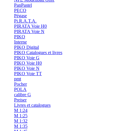
PanPastel
PECO
Pégase
Pi.R.A.T.A.
PIRATA Voie H0
PIRATA Voie N
PIKO
Interne
PIKO Digital
PIKO Catalogues et livres
PIKO Voie G
PIKO Voie H0
PIKO Voie N
PIKO Voie TT
pmt
Pocher
POLA
calibre G
Preiser
Livres et catalogues
M 1:24
M 1:25
M 1:32
M 1:35