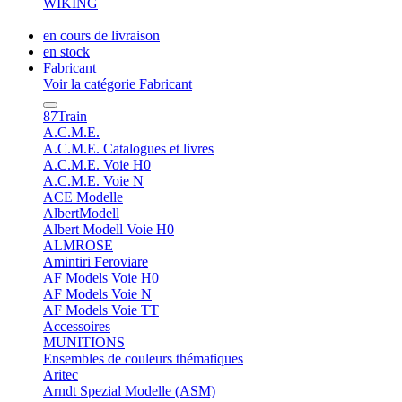
WIKING
en cours de livraison
en stock
Fabricant
Voir la catégorie Fabricant
87Train
A.C.M.E.
A.C.M.E. Catalogues et livres
A.C.M.E. Voie H0
A.C.M.E. Voie N
ACE Modelle
AlbertModell
Albert Modell Voie H0
ALMROSE
Amintiri Feroviare
AF Models Voie H0
AF Models Voie N
AF Models Voie TT
Accessoires
MUNITIONS
Ensembles de couleurs thématiques
Aritec
Arndt Spezial Modelle (ASM)