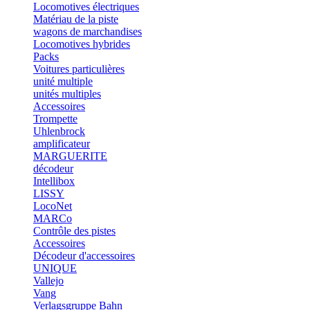
Locomotives électriques
Matériau de la piste
wagons de marchandises
Locomotives hybrides
Packs
Voitures particulières
unité multiple
unités multiples
Accessoires
Trompette
Uhlenbrock
amplificateur
MARGUERITE
décodeur
Intellibox
LISSY
LocoNet
MARCo
Contrôle des pistes
Accessoires
Décodeur d'accessoires
UNIQUE
Vallejo
Vang
Verlagsgruppe Bahn