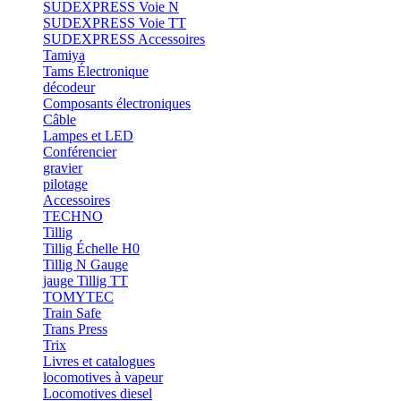
SUDEXPRESS Voie N
SUDEXPRESS Voie TT
SUDEXPRESS Accessoires
Tamiya
Tams Électronique
décodeur
Composants électroniques
Câble
Lampes et LED
Conférencier
gravier
pilotage
Accessoires
TECHNO
Tillig
Tillig Échelle H0
Tillig N Gauge
jauge Tillig TT
TOMYTEC
Train Safe
Trans Press
Trix
Livres et catalogues
locomotives à vapeur
Locomotives diesel