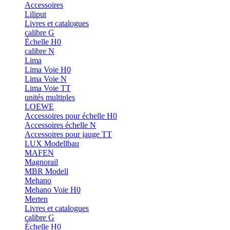
Accessoires
Liliput
Livres et catalogues
calibre G
Échelle H0
calibre N
Lima
Lima Voie H0
Lima Voie N
Lima Voie TT
unités multiples
LOEWE
Accessoires pour échelle H0
Accessoires échelle N
Accessoires pour jauge TT
LUX Modellbau
MAFEN
Magnorail
MBR Modell
Mehano
Mehano Voie H0
Merten
Livres et catalogues
calibre G
Échelle H0