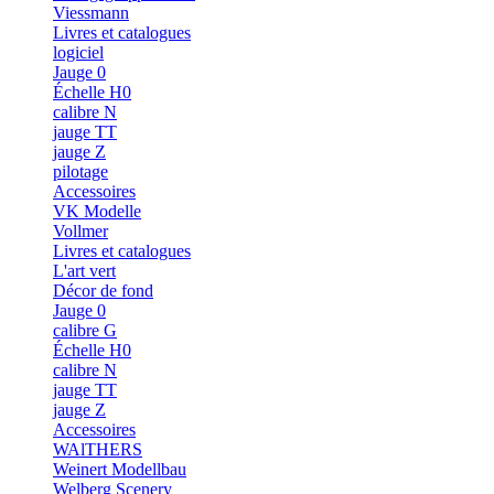
Viessmann
Livres et catalogues
logiciel
Jauge 0
Échelle H0
calibre N
jauge TT
jauge Z
pilotage
Accessoires
VK Modelle
Vollmer
Livres et catalogues
L'art vert
Décor de fond
Jauge 0
calibre G
Échelle H0
calibre N
jauge TT
jauge Z
Accessoires
WAlTHERS
Weinert Modellbau
Welberg Scenery