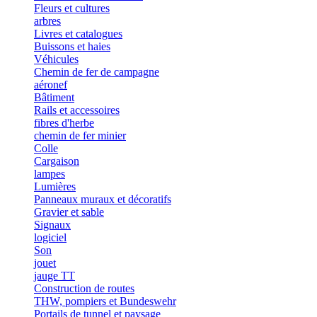
Fleurs et cultures
arbres
Livres et catalogues
Buissons et haies
Véhicules
Chemin de fer de campagne
aéronef
Bâtiment
Rails et accessoires
fibres d'herbe
chemin de fer minier
Colle
Cargaison
lampes
Lumières
Panneaux muraux et décoratifs
Gravier et sable
Signaux
logiciel
Son
jouet
jauge TT
Construction de routes
THW, pompiers et Bundeswehr
Portails de tunnel et paysage