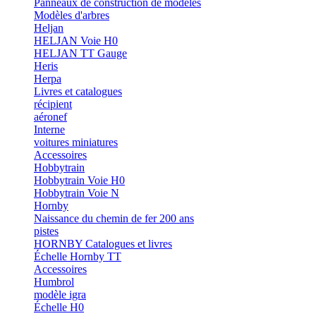
Panneaux de construction de modèles
Modèles d'arbres
Heljan
HELJAN Voie H0
HELJAN TT Gauge
Heris
Herpa
Livres et catalogues
récipient
aéronef
Interne
voitures miniatures
Accessoires
Hobbytrain
Hobbytrain Voie H0
Hobbytrain Voie N
Hornby
Naissance du chemin de fer 200 ans
pistes
HORNBY Catalogues et livres
Échelle Hornby TT
Accessoires
Humbrol
modèle igra
Échelle H0