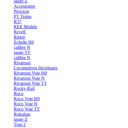
jauge Z
Accessoires
Proxxon
PT Trains
R37
REE Models
Revell
Rietze
Échelle H0
calibre N
jauge TT
calibre N
Rivarossi
Locomotives électriques
Rivarossi Voie H0
Rivarossi Voie N
Rivarossi Voie TT
Rocky-Rail
Roco
Roco Voie H0
Roco Voie N
Roco Voie TT
Rokuhan
jauge Z
Tour 2