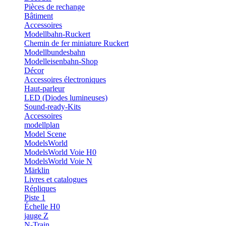
Pièces de rechange
Bâtiment
Accessoires
Modellbahn-Ruckert
Chemin de fer miniature Ruckert
Modellbundesbahn
Modelleisenbahn-Shop
Décor
Accessoires électroniques
Haut-parleur
LED (Diodes lumineuses)
Sound-ready-Kits
Accessoires
modellplan
Model Scene
ModelsWorld
ModelsWorld Voie H0
ModelsWorld Voie N
Märklin
Livres et catalogues
Répliques
Piste 1
Échelle H0
jauge Z
N-Train