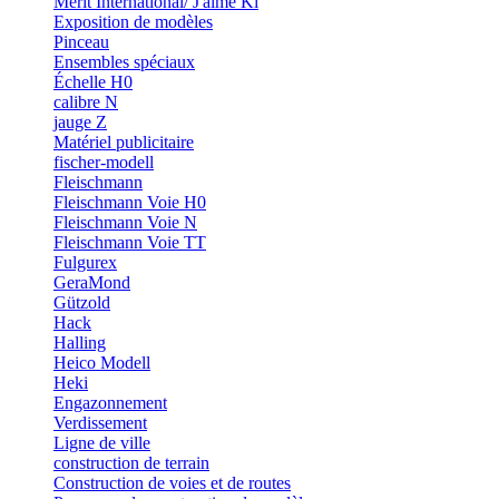
Merit International/ J'aime Ki
Exposition de modèles
Pinceau
Ensembles spéciaux
Échelle H0
calibre N
jauge Z
Matériel publicitaire
fischer-modell
Fleischmann
Fleischmann Voie H0
Fleischmann Voie N
Fleischmann Voie TT
Fulgurex
GeraMond
Gützold
Hack
Halling
Heico Modell
Heki
Engazonnement
Verdissement
Ligne de ville
construction de terrain
Construction de voies et de routes