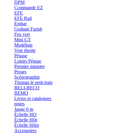
DPM
Commande EZ
EFE
EFE Rail
Emhar
Graham Farish
Feu vert
Mini GT
Modéliste
Voie étroite
Pégase
Loisirs Pégase
Premier ministre
Proses
Scénographie
Thomas le petit train
BELI-BECO
BEMO
Livres et catalogues
pistes
Jauge 0 m
Échelle HO
Échelle H0e
Échelle H0m
Accessoires