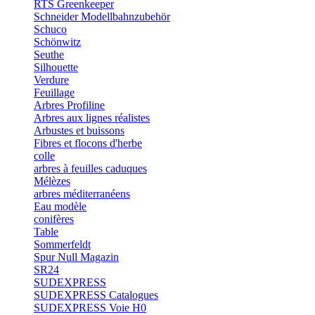
RTS Greenkeeper
Schneider Modellbahnzubehör
Schuco
Schönwitz
Seuthe
Silhouette
Verdure
Feuillage
Arbres Profiline
Arbres aux lignes réalistes
Arbustes et buissons
Fibres et flocons d'herbe
colle
arbres à feuilles caduques
Mélèzes
arbres méditerranéens
Eau modèle
conifères
Table
Sommerfeldt
Spur Null Magazin
SR24
SUDEXPRESS
SUDEXPRESS Catalogues
SUDEXPRESS Voie H0