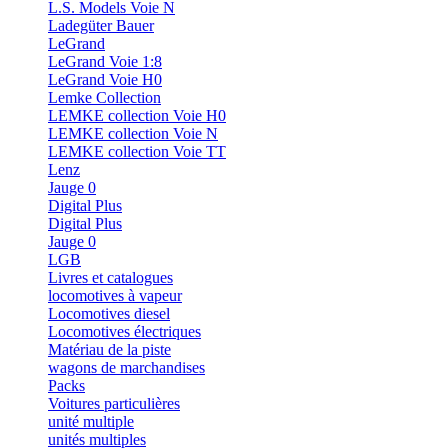
L.S. Models Voie N
Ladegüter Bauer
LeGrand
LeGrand Voie 1:8
LeGrand Voie H0
Lemke Collection
LEMKE collection Voie H0
LEMKE collection Voie N
LEMKE collection Voie TT
Lenz
Jauge 0
Digital Plus
Digital Plus
Jauge 0
LGB
Livres et catalogues
locomotives à vapeur
Locomotives diesel
Locomotives électriques
Matériau de la piste
wagons de marchandises
Packs
Voitures particulières
unité multiple
unités multiples