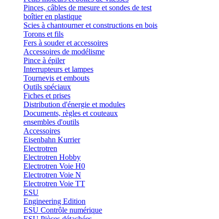
Pinces, câbles de mesure et sondes de test
boîtier en plastique
Scies à chantourner et constructions en bois
Torons et fils
Fers à souder et accessoires
Accessoires de modélisme
Pince à épiler
Interrupteurs et lampes
Tournevis et embouts
Outils spéciaux
Fiches et prises
Distribution d'énergie et modules
Documents, règles et couteaux
ensembles d'outils
Accessoires
Eisenbahn Kurrier
Electrotren
Electrotren Hobby
Electrotren Voie H0
Electrotren Voie N
Electrotren Voie TT
ESU
Engineering Edition
ESU Contrôle numérique
ESU Pièces détachées