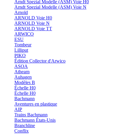
Arndt Spezial Modelle (ASM) Voie H0
Arndt Spezial Modelle (ASM) Voie N
Arnold
ARNOLD Voie H0
ARNOLD Voie N
ARNOLD Voie TT
ARWICO
ESU
Tombeur
Lilliput
PIKO
Édition Collector d'Arwico
ASOA
Athearn
Auhagen
Modèles B
Échelle H0
Échelle H0
Bachmann
Aventures en plastique
AIP
Trains Bachmann
Bachmann États-Unis
Branchline
Conflix