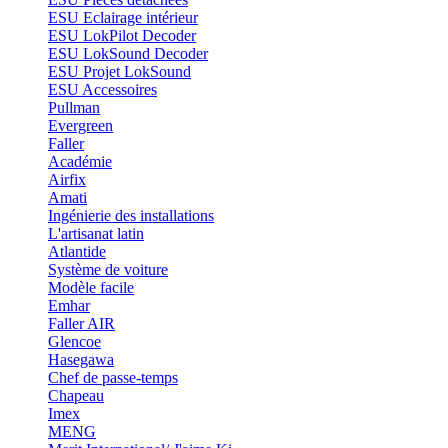
ESU Eclairage intérieur
ESU LokPilot Decoder
ESU LokSound Decoder
ESU Projet LokSound
ESU Accessoires
Pullman
Evergreen
Faller
Académie
Airfix
Amati
Ingénierie des installations
L'artisanat latin
Atlantide
Système de voiture
Modèle facile
Emhar
Faller AIR
Glencoe
Hasegawa
Chef de passe-temps
Chapeau
Imex
MENG