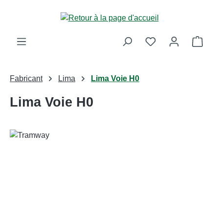
Passer au contenu principal
Le p
Fabricant
Lima
Lima Voie H0
Lima Voie H0