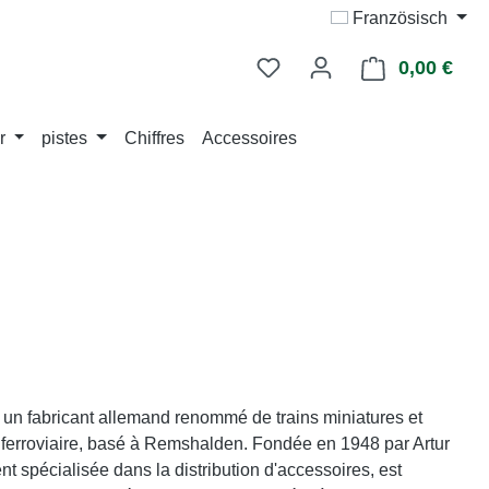
Französisch
0,00 €
Le p
r
pistes
Chiffres
Accessoires
n fabricant allemand renommé de trains miniatures et
ferroviaire, basé à Remshalden. Fondée en 1948 par Artur
ent spécialisée dans la distribution d'accessoires, est