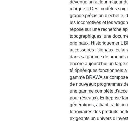
devenue un acteur majeur du
marque « Des modèles soign
grande précision d'échelle, d
les locomotives et les wago
repose sur une recherche app
topographiques, une documen
originaux. Historiquement, 
accessoires : signaux, éclair
dans sa gamme de produits 
encore aujourd'hui un large ch
téléphériques fonctionnels a 
gamme BRAWA se compose pr
de nouveaux programmes de p
une gamme complète d'accesso
pour réseaux). Entreprise f
générations, alliant tradition
ferroviaires des produits per
exigeants un univers d'invest