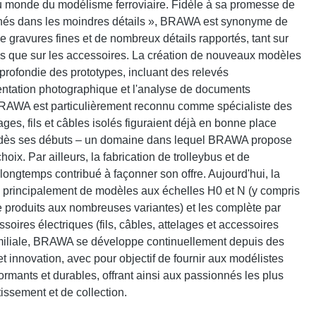
 monde du modélisme ferroviaire. Fidèle à sa promesse de
és dans les moindres détails », BRAWA est synonyme de
e gravures fines et de nombreux détails rapportés, tant sur
ns que sur les accessoires. La création de nouveaux modèles
rofondie des prototypes, incluant des relevés
tation photographique et l'analyse de documents
BRAWA est particulièrement reconnu comme spécialiste des
ages, fils et câbles isolés figuraient déjà en bonne place
dès ses débuts – un domaine dans lequel BRAWA propose
oix. Par ailleurs, la fabrication de trolleybus et de
longtemps contribué à façonner son offre. Aujourd'hui, la
incipalement de modèles aux échelles H0 et N (y compris
roduits aux nombreuses variantes) et les complète par
ires électriques (fils, câbles, attelages et accessoires
amiliale, BRAWA se développe continuellement depuis des
 et innovation, avec pour objectif de fournir aux modélistes
formants et durables, offrant ainsi aux passionnés les plus
issement et de collection.