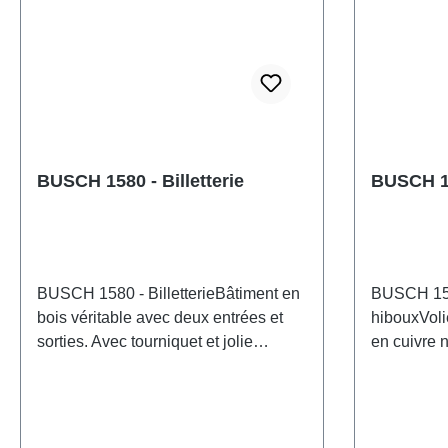
BUSCH 1580 - Billetterie
BUSCH 15
BUSCH 1580 - BilletterieBâtiment en
BUSCH 158
bois véritable avec deux entrées et
hibouxVoli
sorties. Avec tourniquet et jolie
en cuivre 
composition florale. Utilisation
hexagonale
universelle comme billetterie pour
clôture en
parcs, piscines, mini-golfs, barrière de
grillage ul
quai, etc. Kit. Dimensions : 49 x 34
bois à l'ar