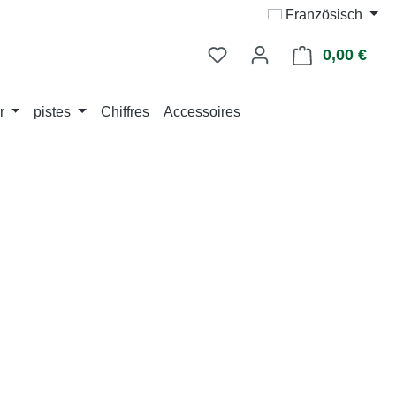
Französisch
0,00 €
Le p
r
pistes
Chiffres
Accessoires