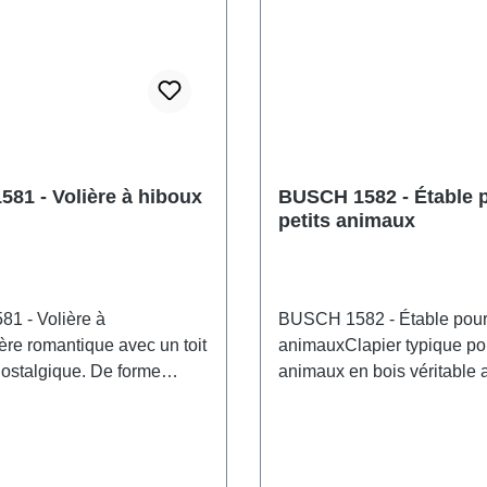
81 - Volière à hiboux
BUSCH 1582 - Étable 
petits animaux
1 - Volière à
BUSCH 1582 - Étable pour 
ère romantique avec un toit
animauxClapier typique pou
nostalgique. De forme
animaux en bois véritable a
, elle est dotée d'une
tôle ondulée et grillage, ai
 poteaux ronds et d'un
maisonnette. Paroi arrière 
tra-fin. Porte d'entrée en
d'entrée en bois. Compren
rière et branches servant de
lapins. Convient égalemen