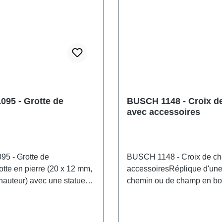
95 - Grotte de
BUSCH 1148 - Croix d
avec accessoires
5 - Grotte de
BUSCH 1148 - Croix de ch
tte en pierre (20 x 12 mm,
accessoiresRéplique d'une
auteur) avec une statue
chemin ou de champ en boi
ge Marie sur un socle en
réplique de la figure sculp
èle fini), deux bancs et
Jésus, avec sa surface dor
de fleurs avec plantes
(plastique), est particulièr