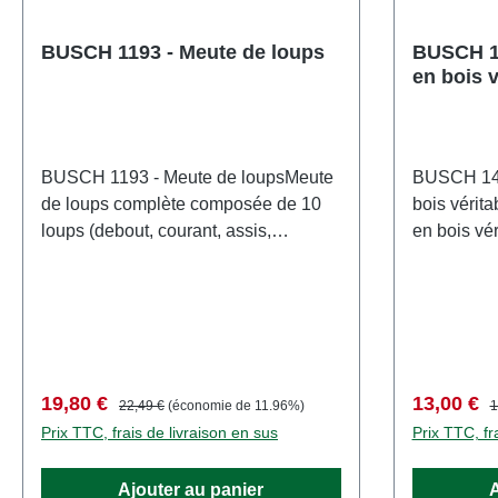
BUSCH 1193 - Meute de loups
BUSCH 14
en bois v
BUSCH 1193 - Meute de loupsMeute
BUSCH 148
de loups complète composée de 10
bois vérita
loups (debout, courant, assis,
en bois vé
couché), dont 3 jeunes loups. Avec un
panneaux i
effet fourrure réaliste. Modèles prêts à
au laser av
l'emploi. Caractéristiques: Fabricant:
colorés dan
BUSCHNuméro d'article:
L'ensembl
1193nombre de pièces: 1 pièceEAN:
quatre siè
4001738011937type de produit:
des pannea
Prix de vente :
Prix régulier :
Prix de ve
P
19,80 €
13,00 €
22,49 €
(économie de 11.96%)
1
Conception dans la forêtpiste:
signalisat
Prix TTC, frais de livraison en sus
Prix TTC, fr
H0échelle: 1:87Recommandation
du bois vér
d'âge: à partir de 14 ansDEEE n°: DE
et leurs pi
Ajouter au panier
A
41143719
Fabricant: