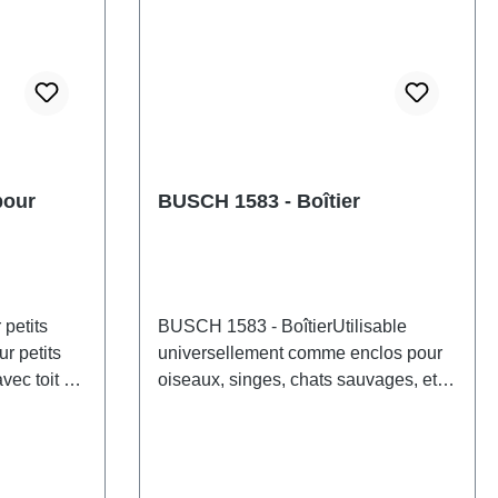
pour
BUSCH 1583 - Boîtier
petits
BUSCH 1583 - BoîtierUtilisable
r petits
universellement comme enclos pour
vec toit en
oiseaux, singes, chats sauvages, etc.
nsi qu'une
La structure en bois est entourée
avec porte
d'une clôture grillagée. Comprend
d quatre
une branche d'escalade, une porte à
t pour
l'arrière et des garde-corps sur tout le