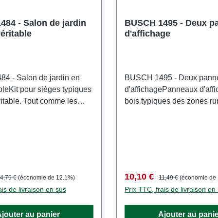
84 - Salon de jardin
BUSCH 1495 - Deux p
éritable
d'affichage
4 - Salon de jardin en
BUSCH 1495 - Deux pann
bleKit pour sièges typiques
d'affichagePanneaux d'aff
ritable. Tout comme les
bois typiques des zones rur
nclus, ils ont été découpés
les quais de gare avec les 
ec précision et sont déjà
d'arrivée et de départ, co
s leur couleur d'origine.
panneaux d'information av
e comprend quatre bancs,
plans de ville, sur les park
ges avec tables, ainsi que
forestiers avec des cartes 
ux et des poteaux de
randonnées, comme pann
nte :
rix régulier :
Prix de vente :
Prix régulier :
10,10 €
4,79 €
(économie de 12.1%)
11,49 €
(économie de
ion typiques imprimés sur
d'affichage ou supports pub
ais de livraison en sus
Prix TTC, frais de livraison en
itable, avec leurs poteaux
avec des informations sur l
eds. Caractéristiques:
événements. Contenu : 2 
jouter au panier
Ajouter au pani
 BUSCHNuméro d'article:
d'affichage et des feuilles