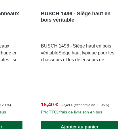
anneaux
BUSCH 1496 - Siège haut en
bois véritable
eaux
BUSCH 1496 - Siège haut en bois
ichage en
véritableSiège haut typique pour les
ales : sur
chasseurs et les défenseurs de
horaires
l'environnement. Pièces en bois
mme
véritable déjà teintées. Utilisation
ec des
universelle dans les champs, les
ings
forêts et les prairies. Kit. Dimensions :
de
environ 31 x 31 mm, hauteur 70
eaux
mm Caractéristiques: Fabricant:
Prix de vente :
Prix régulier :
15,40 €
 12.1%)
17,49 €
(économie de 11.95%)
licitaires
BUSCHNuméro d'article:
 sus
Prix TTC, frais de livraison en sus
es
1496nombre de pièces: 1 pièceEAN:
panneaux
4001738014969type de produit:
er
Ajouter au panier
 découpées
Conception dans la forêtpiste: