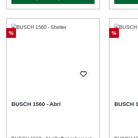
1484nombr
400173801
Conception 
H0échelle
Réduction
Réductio
%
%
d'âge: à p
41143719
BUSCH 1560 - Abri
BUSCH 1