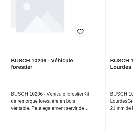
BUSCH 10206 - Véhicule
BUSCH 10
forestier
Lourdes
BUSCH 10206 - Véhicule forestierKit
BUSCH 109
de remorque forestière en bois
LourdesGro
véritable. Peut également servir de
21 mm de h
véhicule de loisirs, de véhicule
de la Vier
d'équipe ou de véhicule de chantier.
pierre (mod
Toutes les pièces sont prépeintes.
deux pots 