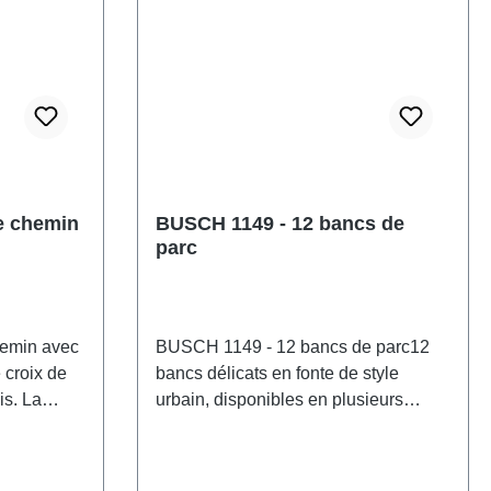
e chemin
BUSCH 1149 - 12 bancs de
parc
emin avec
BUSCH 1149 - 12 bancs de parc12
 croix de
bancs délicats en fonte de style
s. La
urbain, disponibles en plusieurs
tée de
couleurs. Assises imprimées en
ée
couleur. Caractéristiques: Fabricant:
ement
BUSCHNuméro d'article: