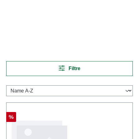
Filtre
Réduction
%