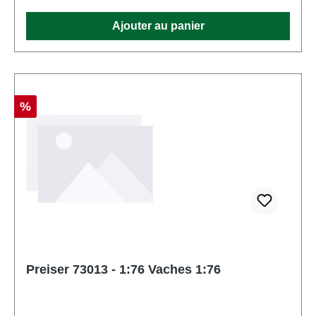
Ensemble de plusieurs piècesEAN:
Ajouter au panier
4041032730127type de produit: Chiffreséchelle:
1:76Recommandation d'âge: À partir de 14 ans
Réduction
%
Preiser 73013 - 1:76 Vaches 1:76