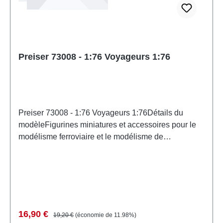
Preiser 73008 - 1:76 Voyageurs 1:76
Preiser 73008 - 1:76 Voyageurs 1:76Détails du
modèleFigurines miniatures et accessoires pour le
modélisme ferroviaire et le modélisme de
PreiserMaquette détaillée à l'échelle pour
collectionneurs adultes. À manipuler avec
précaution. Ne convient pas aux enfants de moins
de 14 ans. Contient de petites pièces pouvant
présenter un risque d'étouffement, et certains
composants comportent des pointes acérées
Prix de vente :
Prix régulier :
16,90 €
19,20 €
(économie de 11.98%)
fonctionnelles. Caractéristiques: Fabricant: