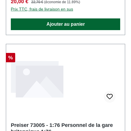
Prix de vente :
Prix régulier :
20,00 €
22,70 €
(économie de 11.89%)
fonctionnelles. Caractéristiques: Fabricant:
Prix TTC, frais de livraison en sus
PreiserNuméro d'article: 73004nombre de pièces:
Ensemble de plusieurs piècesEAN:
Ajouter au panier
4041032730042type de produit: Chiffreséchelle:
1:76Recommandation d'âge: À partir de 14 ans
Réduction
%
Preiser 73005 - 1:76 Personnel de la gare