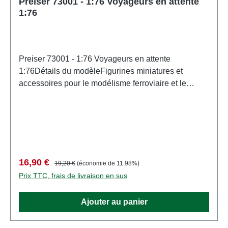
Preiser 73001 - 1:76 Voyageurs en attente
1:76
Preiser 73001 - 1:76 Voyageurs en attente
1:76Détails du modèleFigurines miniatures et
accessoires pour le modélisme ferroviaire et le
modélisme de PreiserMaquette détaillée à l'échelle
pour collectionneurs adultes. À manipuler avec
précaution. Ne convient pas aux enfants de moins
de 14 ans. Contient de petites pièces pouvant
présenter un risque d'étouffement, et certains
composants comportent des pointes acérées
Prix de vente :
Prix régulier :
16,90 €
19,20 €
(économie de 11.98%)
fonctionnelles. Caractéristiques: Fabricant:
Prix TTC, frais de livraison en sus
PreiserNuméro d'article: 73001nombre de pièces:
Ensemble de plusieurs piècesEAN:
Ajouter au panier
4041032730011type de produit: Chiffreséchelle:
1:76Recommandation d'âge: À partir de 14 ans