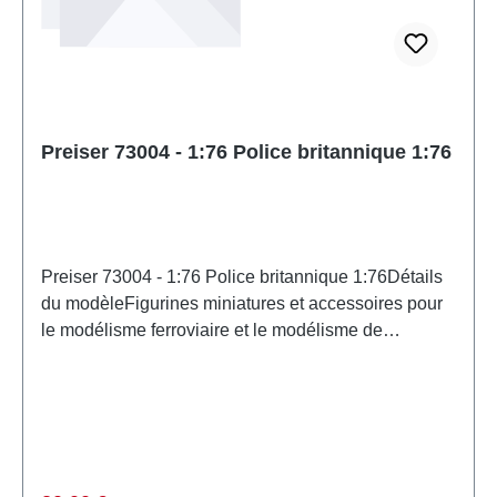
Preiser 73004 - 1:76 Police britannique 1:76
Preiser 73004 - 1:76 Police britannique 1:76Détails
du modèleFigurines miniatures et accessoires pour
le modélisme ferroviaire et le modélisme de
PreiserMaquette détaillée à l'échelle pour
collectionneurs adultes. À manipuler avec
précaution. Ne convient pas aux enfants de moins
de 14 ans. Contient de petites pièces pouvant
présenter un risque d'étouffement, et certains
composants comportent des pointes acérées