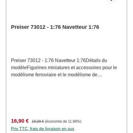
Preiser 73012 - 1:76 Navetteur 1:76
Preiser 73012 - 1:76 Navetteur 1:76Détails du
modèleFigurines miniatures et accessoires pour le
modélisme ferroviaire et le modélisme de
PreiserMaquette détaillée à l'échelle pour
collectionneurs adultes. À manipuler avec
précaution. Ne convient pas aux enfants de moins
de 14 ans. Contient de petites pièces pouvant
présenter un risque d'étouffement, et certains
composants comportent des pointes acérées
Prix de vente :
Prix régulier :
16,90 €
19,20 €
(économie de 11.98%)
fonctionnelles. Caractéristiques: Fabricant:
Prix TTC, frais de livraison en sus
PreiserNuméro d'article: 73012nombre de pièces: