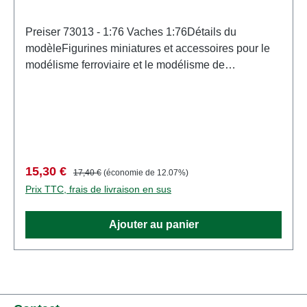
Preiser 73013 - 1:76 Vaches 1:76Détails du
modèleFigurines miniatures et accessoires pour le
modélisme ferroviaire et le modélisme de
PreiserMaquette détaillée à l'échelle pour
collectionneurs adultes. À manipuler avec
précaution. Ne convient pas aux enfants de moins
de 14 ans. Contient de petites pièces pouvant
présenter un risque d'étouffement, et certains
composants comportent des pointes acérées
Prix de vente :
Prix régulier :
15,30 €
17,40 €
(économie de 12.07%)
fonctionnelles. Caractéristiques: Fabricant:
Prix TTC, frais de livraison en sus
PreiserNuméro d'article: 73013nombre de pièces:
Ensemble de plusieurs piècesEAN:
Ajouter au panier
4041032730134type de produit: Chiffreséchelle:
1:76Recommandation d'âge: À partir de 14 ans