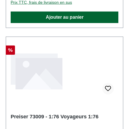
Prix TTC, frais de livraison en sus
PreiserNuméro d'article: 73008nombre de pièces:
Ensemble de plusieurs piècesEAN:
Ajouter au panier
4041032730080type de produit: Chiffreséchelle:
1:76Recommandation d'âge: À partir de 14 ans
Réduction
%
Preiser 73009 - 1:76 Voyageurs 1:76