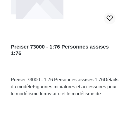
Preiser 73000 - 1:76 Personnes assises
1:76
Preiser 73000 - 1:76 Personnes assises 1:76Détails
du modèleFigurines miniatures et accessoires pour
le modélisme ferroviaire et le modélisme de
PreiserMaquette détaillée à l'échelle pour
collectionneurs adultes. À manipuler avec
précaution. Ne convient pas aux enfants de moins
de 14 ans. Contient de petites pièces pouvant
présenter un risque d'étouffement, et certains