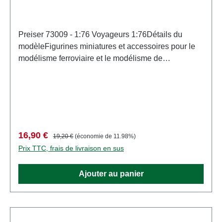
Preiser 73009 - 1:76 Voyageurs 1:76Détails du
modèleFigurines miniatures et accessoires pour le
modélisme ferroviaire et le modélisme de
PreiserMaquette détaillée à l'échelle pour
collectionneurs adultes. À manipuler avec
précaution. Ne convient pas aux enfants de moins
de 14 ans. Contient de petites pièces pouvant
présenter un risque d'étouffement, et certains
composants comportent des pointes acérées
Prix de vente :
Prix régulier :
16,90 €
19,20 €
(économie de 11.98%)
fonctionnelles. Caractéristiques: Fabricant:
Prix TTC, frais de livraison en sus
PreiserNuméro d'article: 73009nombre de pièces:
Ensemble de plusieurs piècesEAN:
Ajouter au panier
4041032730097type de produit: Chiffreséchelle:
1:76Recommandation d'âge: À partir de 14 ans