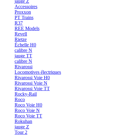
jauge Z
Accessoires
Proxxon
PT Trains
R37
REE Models
Revell
Rietze
Échelle H0
calibre N
jauge TT
calibre N
Rivarossi
Locomotives électriques
Rivarossi Voie H0
Rivarossi Voie N
Rivarossi Voie TT
Rocky-Rail
Roco
Roco Voie H0
Roco Voie N
Roco Voie TT
Rokuhan
jauge Z
Tour 2