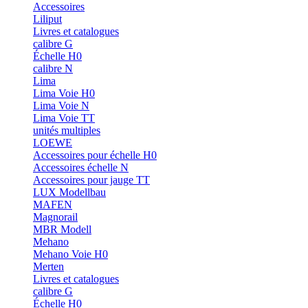
Accessoires
Liliput
Livres et catalogues
calibre G
Échelle H0
calibre N
Lima
Lima Voie H0
Lima Voie N
Lima Voie TT
unités multiples
LOEWE
Accessoires pour échelle H0
Accessoires échelle N
Accessoires pour jauge TT
LUX Modellbau
MAFEN
Magnorail
MBR Modell
Mehano
Mehano Voie H0
Merten
Livres et catalogues
calibre G
Échelle H0