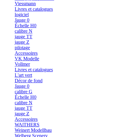
Viessmann
Livres et catalogues
logiciel
Jauge 0
Échelle H0
calibre N
jauge TT
jauge Z
pilotage
Accessoires
VK Modelle
Vollmer
Livres et catalogues
L'art vert
Décor de fond
Jauge 0
calibre G
Échelle H0
calibre N
jauge TT
jauge Z
Accessoires
WAlTHERS
Weinert Modellbau
Welberg Scenery