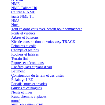
NME
NME Calibre H0
Calibre N NME
jauge NME TT
NMJ
Noch
Tout ce dont vous avez besoin pour commencer
Ponts et viaducs
Arbres et buissons
Kits de construction de voies easy TRACK
Peintures et colle
Champs et prairies
Rochers et falaises
Terrain fini
Figures et décorations
Rivières, lacs et plans d'eau
Bâtiment
Construction du terrain et des pistes
Éclairage LED
Portails, murs et arcades
Guides et catalogues
Neige et hiver
Rues, chemins et places
tunnel
NPE Modellbau GbR