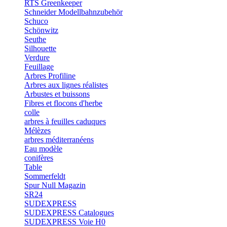
RTS Greenkeeper
Schneider Modellbahnzubehör
Schuco
Schönwitz
Seuthe
Silhouette
Verdure
Feuillage
Arbres Profiline
Arbres aux lignes réalistes
Arbustes et buissons
Fibres et flocons d'herbe
colle
arbres à feuilles caduques
Mélèzes
arbres méditerranéens
Eau modèle
conifères
Table
Sommerfeldt
Spur Null Magazin
SR24
SUDEXPRESS
SUDEXPRESS Catalogues
SUDEXPRESS Voie H0