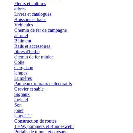
Fleurs et cultures
arbres
Livres et catalogues
Buissons et haies
Véhicules
Chemin de fer de campagne
aéronef
Bâtiment
Rails et accessoires
fibres d'herbe
chemin de fer minier
Colle
Cargaison
lampes
Lumières
Panneaux muraux et décoratifs
Gravier et sable
Signaux
logiciel
Son
jouet
jauge TT
Construction de routes
THW, pompiers et Bundeswehr
Portails de tunnel et paysage