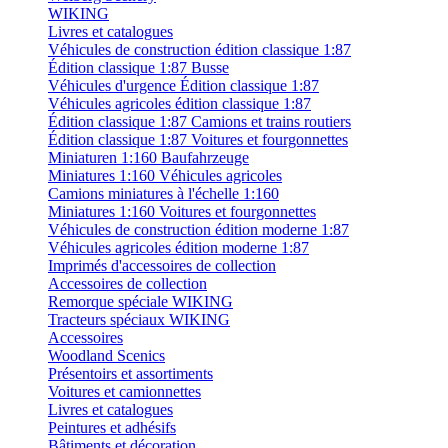
WIKING
Livres et catalogues
Véhicules de construction édition classique 1:87
Édition classique 1:87 Busse
Véhicules d'urgence Édition classique 1:87
Véhicules agricoles édition classique 1:87
Édition classique 1:87 Camions et trains routiers
Édition classique 1:87 Voitures et fourgonnettes
Miniaturen 1:160 Baufahrzeuge
Miniatures 1:160 Véhicules agricoles
Camions miniatures à l'échelle 1:160
Miniatures 1:160 Voitures et fourgonnettes
Véhicules de construction édition moderne 1:87
Véhicules agricoles édition moderne 1:87
Imprimés d'accessoires de collection
Accessoires de collection
Remorque spéciale WIKING
Tracteurs spéciaux WIKING
Accessoires
Woodland Scenics
Présentoirs et assortiments
Voitures et camionnettes
Livres et catalogues
Peintures et adhésifs
Bâtiments et décoration