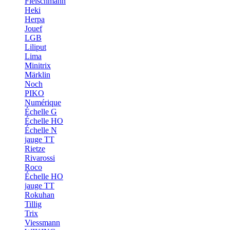
Fleischmann
Heki
Herpa
Jouef
LGB
Liliput
Lima
Minitrix
Märklin
Noch
PIKO
Numérique
Échelle G
Échelle HO
Échelle N
jauge TT
Rietze
Rivarossi
Roco
Échelle HO
jauge TT
Rokuhan
Tillig
Trix
Viessmann