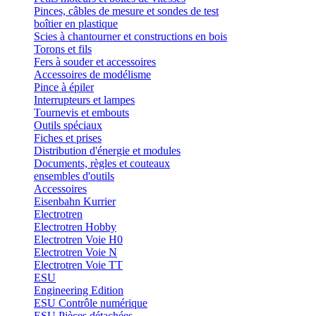
Pinces, câbles de mesure et sondes de test
boîtier en plastique
Scies à chantourner et constructions en bois
Torons et fils
Fers à souder et accessoires
Accessoires de modélisme
Pince à épiler
Interrupteurs et lampes
Tournevis et embouts
Outils spéciaux
Fiches et prises
Distribution d'énergie et modules
Documents, règles et couteaux
ensembles d'outils
Accessoires
Eisenbahn Kurrier
Electrotren
Electrotren Hobby
Electrotren Voie H0
Electrotren Voie N
Electrotren Voie TT
ESU
Engineering Edition
ESU Contrôle numérique
ESU Pièces détachées