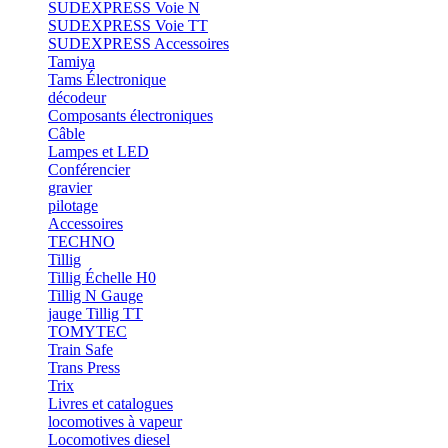
SUDEXPRESS Voie N
SUDEXPRESS Voie TT
SUDEXPRESS Accessoires
Tamiya
Tams Électronique
décodeur
Composants électroniques
Câble
Lampes et LED
Conférencier
gravier
pilotage
Accessoires
TECHNO
Tillig
Tillig Échelle H0
Tillig N Gauge
jauge Tillig TT
TOMYTEC
Train Safe
Trans Press
Trix
Livres et catalogues
locomotives à vapeur
Locomotives diesel