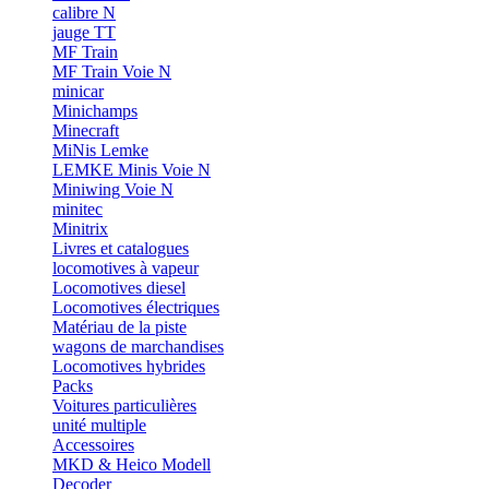
calibre N
jauge TT
MF Train
MF Train Voie N
minicar
Minichamps
Minecraft
MiNis Lemke
LEMKE Minis Voie N
Miniwing Voie N
minitec
Minitrix
Livres et catalogues
locomotives à vapeur
Locomotives diesel
Locomotives électriques
Matériau de la piste
wagons de marchandises
Locomotives hybrides
Packs
Voitures particulières
unité multiple
Accessoires
MKD & Heico Modell
Decoder