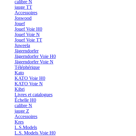
calibre N
jauge TT
Accessoires
Joswood
Jouef
Jouef Voie H0
Jouef Voie N
Jouef Voie TT
Juweela
Jägerndorfer
Jägerndorfer Voie H0
Jägerndorfer Voie N
Téléphérique
Kato
KATO Voie H0
KATO Voie N
Kibri
Livres et catalogues
Échelle H0
calibre N
jauge Z
Accessoires
Kres
L.S.Models
L.S. Models Voie H0