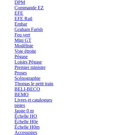
DPM
Commande EZ
EFE
EFE Rail
Emhar
Graham Farish
Feu vert
Mini GT
Modéliste
Voie étroite
Pégase
Loisirs Pégase
Premier ministre
Proses
Scénographie
Thomas le petit train
BELI-BECO
BEMO
Livres et catalogues
pistes
Jauge 0 m
Échelle HO
Échelle H0e
Échelle H0m
Accessoires