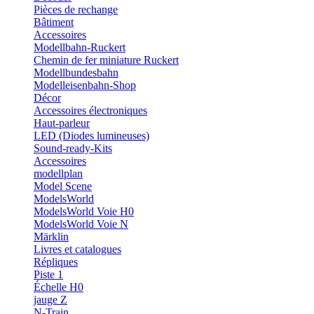
Pièces de rechange
Bâtiment
Accessoires
Modellbahn-Ruckert
Chemin de fer miniature Ruckert
Modellbundesbahn
Modelleisenbahn-Shop
Décor
Accessoires électroniques
Haut-parleur
LED (Diodes lumineuses)
Sound-ready-Kits
Accessoires
modellplan
Model Scene
ModelsWorld
ModelsWorld Voie H0
ModelsWorld Voie N
Märklin
Livres et catalogues
Répliques
Piste 1
Échelle H0
jauge Z
N-Train