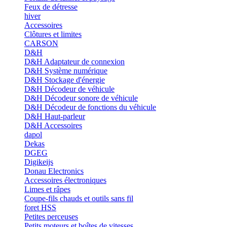
Feux de détresse
hiver
Accessoires
Clôtures et limites
CARSON
D&H
D&H Adaptateur de connexion
D&H Système numérique
D&H Stockage d'énergie
D&H Décodeur de véhicule
D&H Décodeur sonore de véhicule
D&H Décodeur de fonctions du véhicule
D&H Haut-parleur
D&H Accessoires
dapol
Dekas
DGEG
Digikeijs
Donau Electronics
Accessoires électroniques
Limes et râpes
Coupe-fils chauds et outils sans fil
foret HSS
Petites perceuses
Petits moteurs et boîtes de vitesses