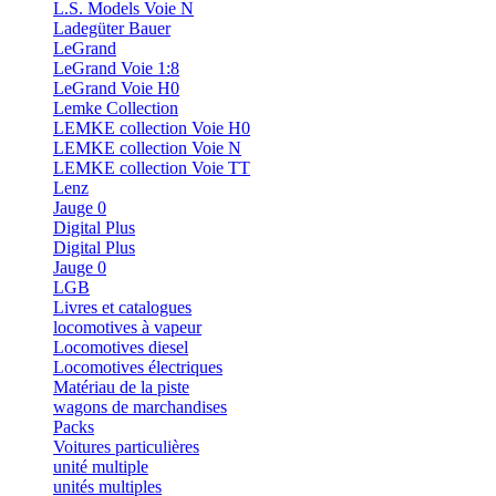
L.S. Models Voie N
Ladegüter Bauer
LeGrand
LeGrand Voie 1:8
LeGrand Voie H0
Lemke Collection
LEMKE collection Voie H0
LEMKE collection Voie N
LEMKE collection Voie TT
Lenz
Jauge 0
Digital Plus
Digital Plus
Jauge 0
LGB
Livres et catalogues
locomotives à vapeur
Locomotives diesel
Locomotives électriques
Matériau de la piste
wagons de marchandises
Packs
Voitures particulières
unité multiple
unités multiples