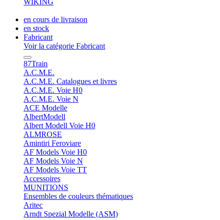
WIKING
en cours de livraison
en stock
Fabricant
Voir la catégorie Fabricant
87Train
A.C.M.E.
A.C.M.E. Catalogues et livres
A.C.M.E. Voie H0
A.C.M.E. Voie N
ACE Modelle
AlbertModell
Albert Modell Voie H0
ALMROSE
Amintiri Feroviare
AF Models Voie H0
AF Models Voie N
AF Models Voie TT
Accessoires
MUNITIONS
Ensembles de couleurs thématiques
Aritec
Arndt Spezial Modelle (ASM)