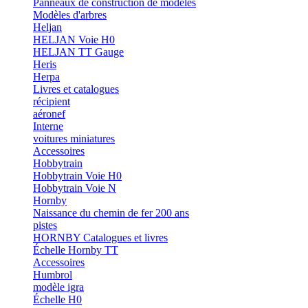
Panneaux de construction de modèles
Modèles d'arbres
Heljan
HELJAN Voie H0
HELJAN TT Gauge
Heris
Herpa
Livres et catalogues
récipient
aéronef
Interne
voitures miniatures
Accessoires
Hobbytrain
Hobbytrain Voie H0
Hobbytrain Voie N
Hornby
Naissance du chemin de fer 200 ans
pistes
HORNBY Catalogues et livres
Échelle Hornby TT
Accessoires
Humbrol
modèle igra
Échelle H0