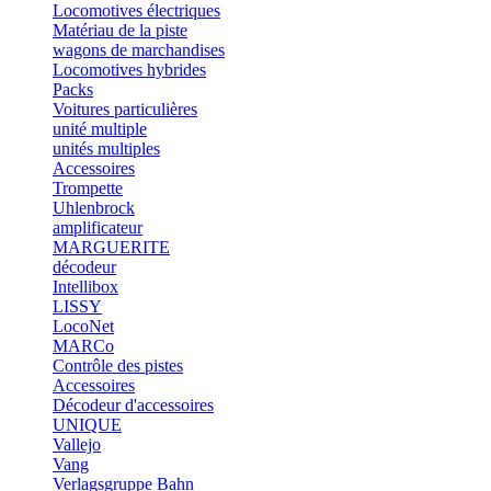
Locomotives électriques
Matériau de la piste
wagons de marchandises
Locomotives hybrides
Packs
Voitures particulières
unité multiple
unités multiples
Accessoires
Trompette
Uhlenbrock
amplificateur
MARGUERITE
décodeur
Intellibox
LISSY
LocoNet
MARCo
Contrôle des pistes
Accessoires
Décodeur d'accessoires
UNIQUE
Vallejo
Vang
Verlagsgruppe Bahn