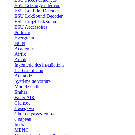
ESU Eclairage intérieur
ESU LokPilot Decoder
ESU LokSound Decoder
ESU Projet LokSound
ESU Accessoires
Pullman
Evergreen
Faller
Académie
Airfix
Amati
Ingénierie des installations
L'artisanat latin
Atlantide
Système de voiture
Modèle facile
Emhar
Faller AIR
Glencoe
Hasegawa
Chef de passe-temps
Chapeau
Imex
MENG