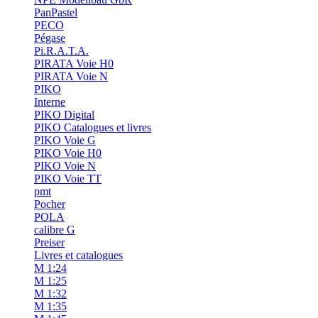
PanPastel
PECO
Pégase
Pi.R.A.T.A.
PIRATA Voie H0
PIRATA Voie N
PIKO
Interne
PIKO Digital
PIKO Catalogues et livres
PIKO Voie G
PIKO Voie H0
PIKO Voie N
PIKO Voie TT
pmt
Pocher
POLA
calibre G
Preiser
Livres et catalogues
M 1:24
M 1:25
M 1:32
M 1:35