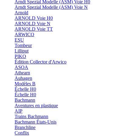
Arndt Spezial Modelle (ASM) Voie H0
Arndt Spezial Modelle (ASM) Voie N
Arnold
ARNOLD Voie H0
ARNOLD Voie N
ARNOLD Voie TT
ARWICO
ESU
Tombeur
Lilliput
PIKO
Édition Collector d'Arwico
ASOA
Athearn
Auhagen
Modèles B
Échelle H0
Échelle H0
Bachmann
Aventures en plastique
AIP
Trains Bachmann
Bachmann États-Unis
Branchline
Conflix