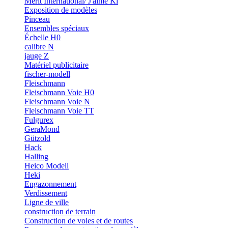
Merit International/ J'aime Ki
Exposition de modèles
Pinceau
Ensembles spéciaux
Échelle H0
calibre N
jauge Z
Matériel publicitaire
fischer-modell
Fleischmann
Fleischmann Voie H0
Fleischmann Voie N
Fleischmann Voie TT
Fulgurex
GeraMond
Gützold
Hack
Halling
Heico Modell
Heki
Engazonnement
Verdissement
Ligne de ville
construction de terrain
Construction de voies et de routes