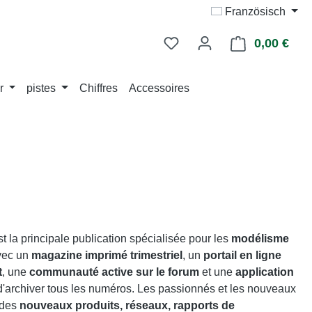
Französisch
0,00 €
Le p
r
pistes
Chiffres
Accessoires
t la principale publication spécialisée pour les
modélisme
vec un
magazine imprimé trimestriel
, un
portail en ligne
t
, une
communauté active sur le forum
et une
application
 d'archiver tous les numéros. Les passionnés et les nouveaux
 des
nouveaux produits, réseaux, rapports de