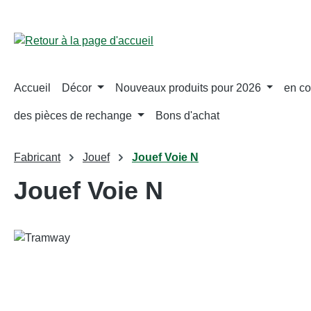
ser au contenu principal
Passer à la recherche
Passer à la navigation principale
Accueil
Décor
Nouveaux produits pour 2026
en co
des pièces de rechange
Bons d'achat
Fabricant
Jouef
Jouef Voie N
Jouef Voie N