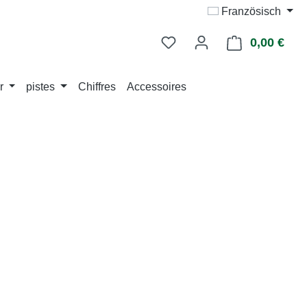
Französisch
0,00 €
Le p
r
pistes
Chiffres
Accessoires