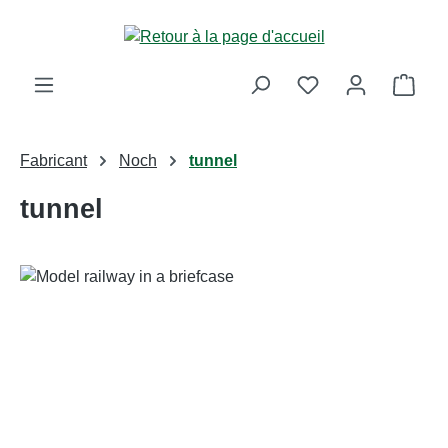
Passer au contenu principal
Le p
Fabricant
Noch
tunnel
tunnel