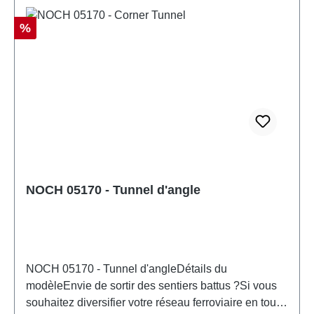
d'étouffement et certaines pièces comportent des
pointes fonctionnelles acérées. Caractéristiques:
Réduction
%
Fabricant: NOCHNuméro d'article: 05130nombre de
pièces: 1 pièceEAN: 4007246051304type de
produit: tunnelpiste: H0échelle:
1:87Recommandation d'âge: À partir de 14
ansDEEE n°: DE 95117429
NOCH 05170 - Tunnel d'angle
NOCH 05170 - Tunnel d'angleDétails du
modèleEnvie de sortir des sentiers battus ?Si vous
souhaitez diversifier votre réseau ferroviaire en toute