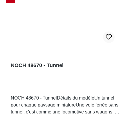
fonctionnelles acérées. Caractéristiques: Fabricant:
NOCHNuméro d'article: 44670nombre de pièces: 1
pièceEAN: 4007246446704type de produit:
tunnelpiste: Zéchelle: 1:220Recommandation d'âge:
À partir de 14 ansDEEE n°: DE 95117429
NOCH 48670 - Tunnel
NOCH 48670 - TunnelDétails du modèleUn tunnel
pour chaque paysage miniatureUne voie ferrée sans
tunnel, c'est comme une locomotive sans wagons !
Ce tunnel à voie unique à l'échelle TT (1:120)
apporte facilement de la variété à votre réseau