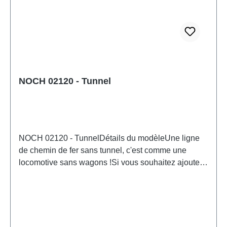
NOCH 02120 - Tunnel
NOCH 02120 - TunnelDétails du modèleUne ligne
de chemin de fer sans tunnel, c'est comme une
locomotive sans wagons !Si vous souhaitez ajouter
de la variété à votre réseau ferroviaire en toute
simplicité, les tunnels sont la solution idéale. Les
enfants ne sont pas les seuls à être fascinés par le
spectacle du train disparaissant dans un tunnel d'un
côté et réapparaissant de l'autre !Les tunnels NOCH