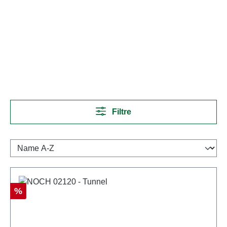
Filtre
Réduction
%