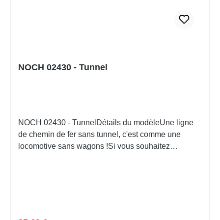
NOCHNuméro d'article: 02221nombre de pièces: 1
pièceEAN: 4007246022212type de produit:
tunnelpiste: H0échelle: 1:87Recommandation d'âge:
À partir de 14 ansDEEE n°: DE 95117429
NOCH 02430 - Tunnel
NOCH 02430 - TunnelDétails du modèleUne ligne
de chemin de fer sans tunnel, c'est comme une
locomotive sans wagons !Si vous souhaitez
diversifier votre réseau ferroviaire en toute simplicité,
les tunnels sont la solution idéale. Les enfants ne
sont pas les seuls à être fascinés par le spectacle
d'un train disparaissant dans un tunnel pour
réapparaître de l'autre. Le tunnel NOCH facilite
grandement cette expérience : peint à la main avec