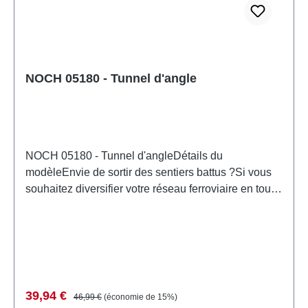
14 ansDEEE n°: DE 95117429
NOCH 05180 - Tunnel d'angle
NOCH 05180 - Tunnel d'angleDétails du
modèleEnvie de sortir des sentiers battus ?Si vous
souhaitez diversifier votre réseau ferroviaire en toute
simplicité, les tunnels sont la solution idéale. Petits
et grands sont fascinés de voir le train disparaître
dans le tunnel d'un côté et réapparaître de l'autre ! Le
train traverse des vallées profondes, des montagnes
denses ou de vastes étendues de campagne.Le
tunnel d'angle NOCH est idéal pour ajouter des
Prix de vente :
Prix régulier :
39,94 €
46,99 €
(économie de 15%)
détails encore plus réalistes à tout paysage