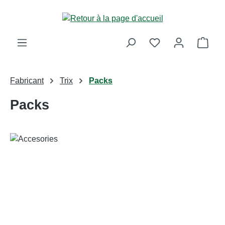
Passer au contenu principal
Le p
Fabricant
Trix
Packs
Packs