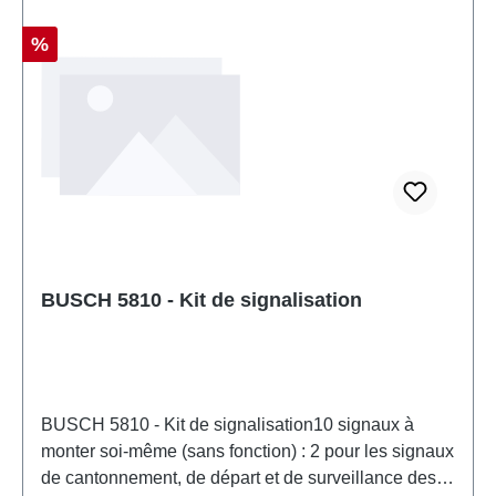
H0échelle: 1:87Recommandation d'âge: à partir de
14 ansDEEE n°: DE 41143719
Réduction
%
BUSCH 5810 - Kit de signalisation
BUSCH 5810 - Kit de signalisation10 signaux à
monter soi-même (sans fonction) : 2 pour les signaux
de cantonnement, de départ et de surveillance des