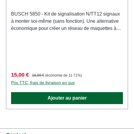
BUSCH 5850 - Kit de signalisation N/TT12 signaux
à monter soi-même (sans fonction). Une alternative
économique pour créer un réseau de maquettes à
l'échelle. Idéal lorsque, par exemple, les signaux de
certaines sections du réseau ne sont visibles que de
derrière (aucune fonction requise), ou lorsqu'un
réseau doit être « signalé » fidèlement à l'original,
mais que les signaux avec fonctions sont trop
coûteux. Caractéristiques: Fabricant:
Prix de vente :
Prix régulier :
15,00 €
16,99 €
(économie de 11.71%)
BUSCHNuméro d'article: 5850nombre de pièces: 1
Prix TTC, frais de livraison en sus
pièceEAN: 4001738058505type de produit:
Signauxpiste: N/TTéchelle: neutreRecommandation
Ajouter au panier
d'âge: à partir de 14 ansDEEE n°: DE 41143719