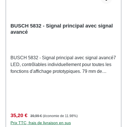
BUSCH 5832 - Signal principal avec signal
avancé
BUSCH 5832 - Signal principal avec signal avancé7
LED, contrôlables individuellement pour toutes les
fonctions d'affichage prototypiques. 79 mm de
hauteur. Caractéristiques: Fabricant:
BUSCHNuméro d'article: 5832nombre de pièces: 1
pièceEAN: 4001738058321type de produit:
Signauxpiste: H0échelle: 1:87Recommandation
d'âge: à partir de 14 ansDEEE n°: DE 41143719
Prix de vente :
Prix régulier :
35,20 €
39,99 €
(économie de 11.98%)
Prix TTC, frais de livraison en sus