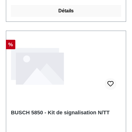
Détails
Réduction
%
BUSCH 5850 - Kit de signalisation N/TT