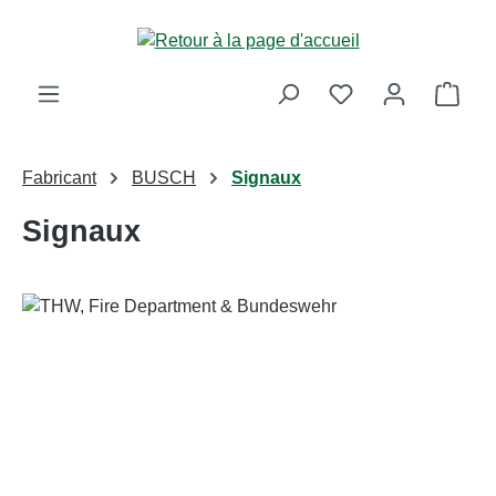
Passer au contenu principal
Le p
Fabricant
BUSCH
Signaux
Signaux