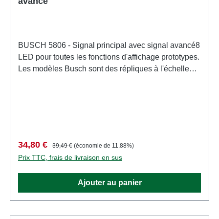
avancé
BUSCH 5806 - Signal principal avec signal avancé8
LED pour toutes les fonctions d'affichage prototypes.
Les modèles Busch sont des répliques à l'échelle
des originaux. Une nouvelle technique de moulage
par injection plastique a permis de concevoir des
pièces avec une finition fine et délicate, auparavant
réservée à la gravure sur laiton. Les LED
garantissent une durée de vie illimitée, des effets
lumineux prototypes et une faible consommation
Prix de vente :
Prix régulier :
34,80 €
39,49 €
(économie de 11.88%)
d'énergie. Grâce à un socle enfichable
Prix TTC, frais de livraison en sus
interchangeable, les signaux peuvent être collés ou
percés dans la plaque de base du
Ajouter au panier
réseau. Caractéristiques: Fabricant: BUSCHNuméro
d'article: 5806nombre de pièces: 1 pièceEAN:
4001738058062type de produit: Signauxpiste: