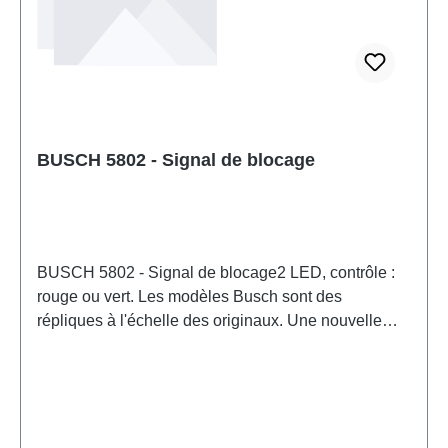
BUSCH 5802 - Signal de blocage
BUSCH 5802 - Signal de blocage2 LED, contrôle :
rouge ou vert. Les modèles Busch sont des
répliques à l'échelle des originaux. Une nouvelle
technique de moulage par injection plastique a
permis de concevoir des pièces avec une finition fine
et délicate, auparavant réservée à la gravure sur
laiton. Les LED garantissent une durée de vie
illimitée, un éclairage à l'échelle et une faible