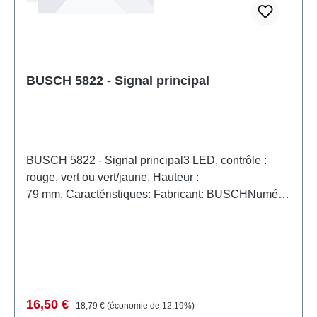
BUSCH 5822 - Signal principal
BUSCH 5822 - Signal principal3 LED, contrôle :
rouge, vert ou vert/jaune. Hauteur :
79 mm. Caractéristiques: Fabricant: BUSCHNuméro
d'article: 5822nombre de pièces: 1 pièceEAN:
4001738058222type de produit: Signauxpiste:
H0échelle: 1:87Recommandation d'âge: à partir de
14 ansDEEE n°: DE 41143719
Prix de vente :
Prix régulier :
16,50 €
18,79 €
(économie de 12.19%)