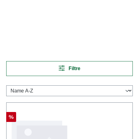
Filtre
Réduction
%