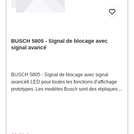
BUSCH 5805 - Signal de blocage avec
signal avancé
BUSCH 5805 - Signal de blocage avec signal
avancé6 LED pour toutes les fonctions d'affichage
prototypes. Les modèles Busch sont des répliques à
l'échelle des originaux. Une nouvelle technique de
moulage par injection plastique a permis de
concevoir des pièces avec une finition fine et
délicate, auparavant réservée à la gravure sur laiton.
Les LED garantissent une durée de vie illimitée, des
effets lumineux prototypes et une faible