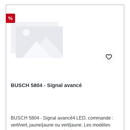
H0échelle: 1:87Recommandation d'âge: à partir de
14 ansDEEE n°: DE 41143719
Réduction
%
BUSCH 5804 - Signal avancé
BUSCH 5804 - Signal avancé4 LED, commande :
vert/vert, jaune/jaune ou vert/jaune. Les modèles