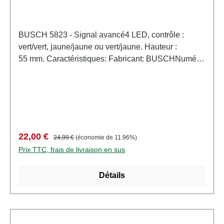
BUSCH 5823 - Signal avancé4 LED, contrôle :
vert/vert, jaune/jaune ou vert/jaune. Hauteur :
55 mm. Caractéristiques: Fabricant: BUSCHNuméro
d'article: 5823nombre de pièces: 1 pièceEAN:
4001738058239type de produit: Signauxpiste:
H0échelle: 1:87Recommandation d'âge: à partir de
14 ansDEEE n°: DE 41143719
Prix de vente :
Prix régulier :
22,00 €
24,99 €
(économie de 11.96%)
Prix TTC, frais de livraison en sus
Détails