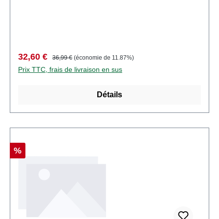
d'article: 5831nombre de pièces: 1 pièceEAN:
4001738058314type de produit: Signauxpiste:
H0échelle: 1:87Recommandation d'âge: à partir de
14 ansDEEE n°: DE 41143719
Prix de vente :
Prix régulier :
32,60 €
36,99 €
(économie de 11.87%)
Prix TTC, frais de livraison en sus
Détails
Réduction
%