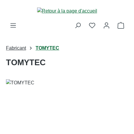
Passer au contenu principal
Le p
Fabricant
TOMYTEC
TOMYTEC