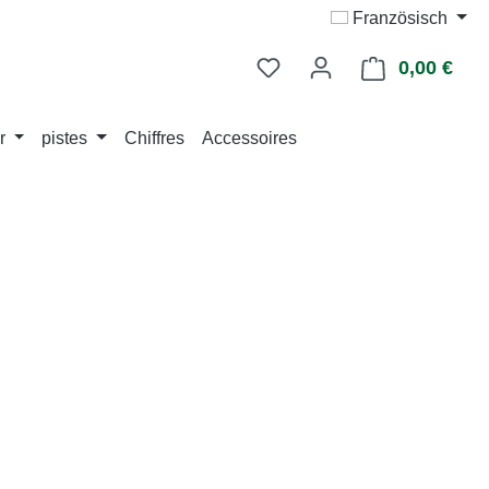
Französisch
0,00 €
Le p
r
pistes
Chiffres
Accessoires