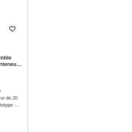
emble
nteneur
e
eur de 20
totype :
e 20 pieds
treprises.
el :