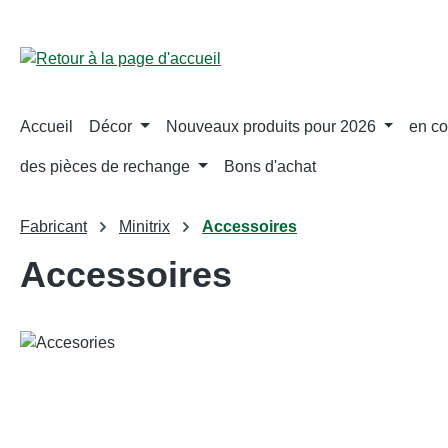
ser au contenu principal
Passer à la recherche
Passer à la navigation principale
Accueil
Décor
Nouveaux produits pour 2026
en co
des pièces de rechange
Bons d'achat
Fabricant
Minitrix
Accessoires
Accessoires