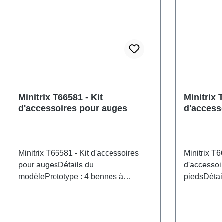
Minitrix T66581 - Kit
Minitrix
d'accessoires pour auges
d'access
de 40 pi
Minitrix T66581 - Kit d'accessoires
Minitrix T
pour augesDétails du
d'accessoi
modèlePrototype : 4 bennes à
piedsDétai
déblais, exploitées par la Deutsche
Quatre con
Bahn AG (DB AG).Un wagon porte-
pieds prov
conteneurs compatible est disponible
entreprises