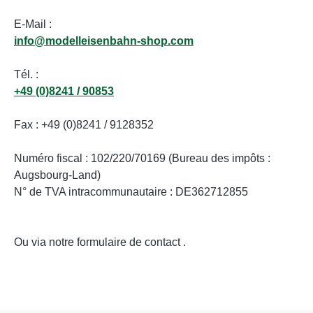
DE30519521
d'âge: À p
E-Mail :
DE305195
info@modelleisenbahn-shop.com
Tél. :
+49 (0)8241 / 90853
Fax : +49 (0)8241 / 9128352
Numéro fiscal : 102/220/70169 (Bureau des impôts :
Augsbourg-Land)
N° de TVA intracommunautaire : DE362712855
Ou via notre formulaire de contact
.