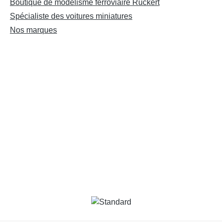
Boutique de modélisme ferroviaire Ruckert
artir de 14 ansDEEE n°:
1:160époque: VIRecomma
Spécialiste des voitures miniatures
21
d'âge: À partir de 14 ansD
DE30519521
Nos marques