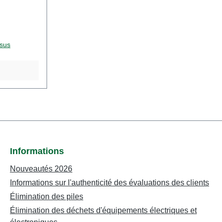
-
onible
aquette
urs adultes.
 sus
on. Ne
de moins de
 pièces
e
 composants
ctionnelles
teur pour
es VDE
 peut être
Informations
abricant:
Nouveautés 2026
Informations sur l'authenticité des évaluations des clients
1
Élimination des piles
type de
Élimination des déchets d'équipements électriques et
Néchelle: