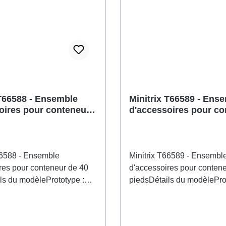
 T66588 - Ensemble
Minitrix T66589 - Ens
oires pour conteneur
d'accessoires pour co
eds
de 20 pieds
66588 - Ensemble
Minitrix T66589 - Ensembl
res pour conteneur de 40
d'accessoires pour conten
ls du modèlePrototype :
piedsDétails du modèlePro
teneurs standard de 40
Six conteneurs standard d
enant de différentes
provenant de différentes en
. État actuel : époque
État de fonctionnement actu