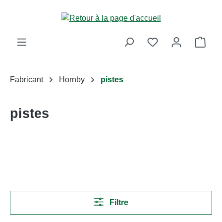
Passer au contenu principal
Le p
Fabricant
Hornby
pistes
pistes
Filtre