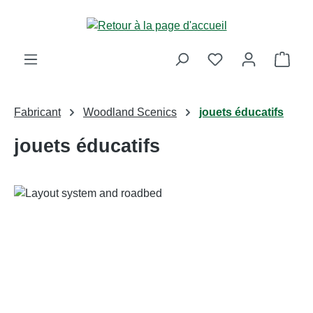
Passer au contenu principal
Le p
Fabricant
Woodland Scenics
jouets éducatifs
jouets éducatifs