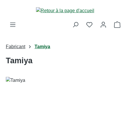
Passer au contenu principal
Le p
Fabricant
Tamiya
Tamiya