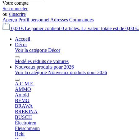
Votre compte
Se connecter
ou
s'inscrire
Aperçu
Profil personnel
Adresses
Commandes
0,00 €
Le panier contient 0 articles. La valeur totale est de 0,00 €.
Accueil
Décor
Voir la catégorie Décor
Modèles réduits de voitures
Nouveaux produits pour 2026
Voir la catégorie Nouveaux produits pour 2026
A.C.M.E.
AMMO
Arnold
BEMO
BRAWA
BREKINA
BUSCH
Électrotren
Fleischmann
Heki