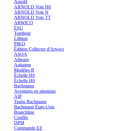
Arnold
ARNOLD Voie H0
ARNOLD Voie N
ARNOLD Voie TT
ARWICO
ESU
Tombeur
Lilliput
PIKO
Édition Collector d'Arwico
ASOA
Athearn
Auhagen
Modèles B
Échelle H0
Échelle H0
Bachmann
Aventures en plastique
AIP
Trains Bachmann
Bachmann États-Unis
Branchline
Conflix
DPM
Commande EZ