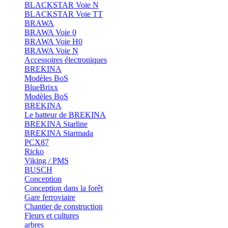
BLACKSTAR Voie N
BLACKSTAR Voie TT
BRAWA
BRAWA Voie 0
BRAWA Voie H0
BRAWA Voie N
Accessoires électroniques
BREKINA
Modèles BoS
BlueBrixx
Modèles BoS
BREKINA
Le batteur de BREKINA
BREKINA Starline
BREKINA Starmada
PCX87
Ricko
Viking / PMS
BUSCH
Conception
Conception dans la forêt
Gare ferroviaire
Chantier de construction
Fleurs et cultures
arbres