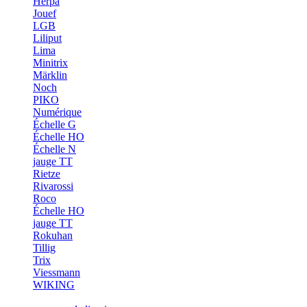
Herpa
Jouef
LGB
Liliput
Lima
Minitrix
Märklin
Noch
PIKO
Numérique
Échelle G
Échelle HO
Échelle N
jauge TT
Rietze
Rivarossi
Roco
Échelle HO
jauge TT
Rokuhan
Tillig
Trix
Viessmann
WIKING