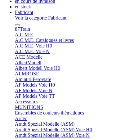
en cours de livraison
en stock
Fabricant
Voir la catégorie Fabricant
87Train
A.C.M.E.
A.C.M.E. Catalogues et livres
A.C.M.E. Voie H0
A.C.M.E. Voie N
ACE Modelle
AlbertModell
Albert Modell Voie H0
ALMROSE
Amintiri Feroviare
AF Models Voie H0
AF Models Voie N
AF Models Voie TT
Accessoires
MUNITIONS
Ensembles de couleurs thématiques
Aritec
Arndt Spezial Modelle (ASM)
Arndt Spezial Modelle (ASM) Voie H0
Arndt Spezial Modelle (ASM) Voie N