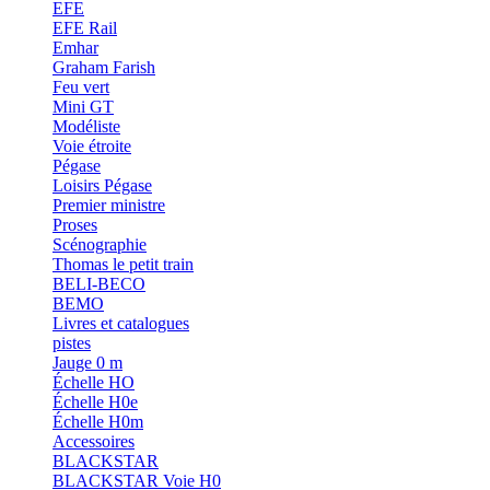
EFE
EFE Rail
Emhar
Graham Farish
Feu vert
Mini GT
Modéliste
Voie étroite
Pégase
Loisirs Pégase
Premier ministre
Proses
Scénographie
Thomas le petit train
BELI-BECO
BEMO
Livres et catalogues
pistes
Jauge 0 m
Échelle HO
Échelle H0e
Échelle H0m
Accessoires
BLACKSTAR
BLACKSTAR Voie H0