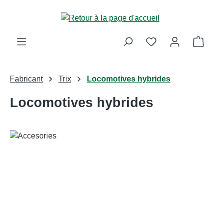
Passer au contenu principal
Le p
Fabricant
Trix
Locomotives hybrides
Locomotives hybrides