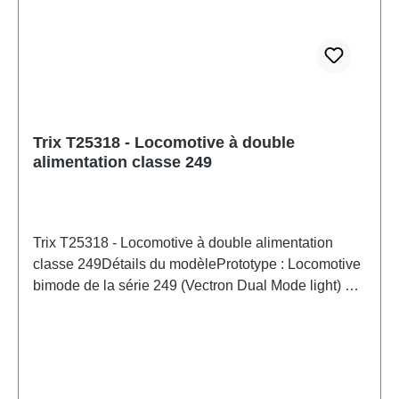
Trix T25318 - Locomotive à double
alimentation classe 249
Trix T25318 - Locomotive à double alimentation
classe 249Détails du modèlePrototype : Locomotive
bimode de la série 249 (Vectron Dual Mode light) du
groupe DB Bahnbau. Issue de la gamme Siemens
Vectron. Numéro de série 249 052. État de service :
2025.Modèle : Avec décodeur numérique et
nombreuses fonctions sonores. Propulsion à haut
rendement contrôlée. 4 essieux moteurs. Bandages