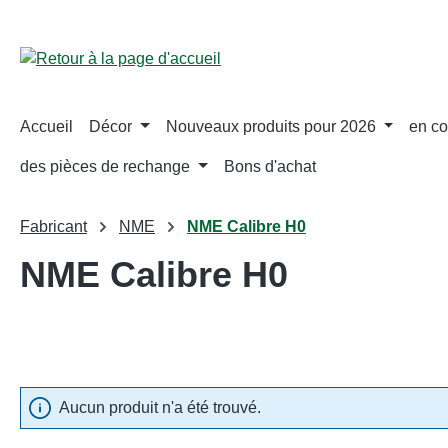
ser au contenu principal
Passer à la recherche
Passer à la navigation principale
Accueil
Décor
Nouveaux produits pour 2026
en co
des pièces de rechange
Bons d'achat
Fabricant
NME
NME Calibre H0
NME Calibre H0
Aucun produit n'a été trouvé.