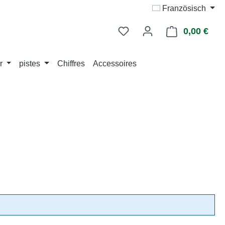
Französisch
0,00 €
Le p
r
pistes
Chiffres
Accessoires