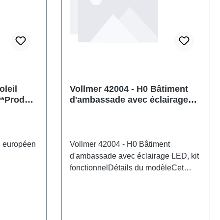
'article:
H0échelle: 1:87Recommandation
d'âge: À partir de 14 ansDEEE n°: DE
type de
86057721
ationpiste:
dation
DEEE n°: DE
oleil
Vollmer 42004 - H0 Bâtiment
**Produit
d'ambassade avec éclairage
LED, kit fonctionnel
l européen
Vollmer 42004 - H0 Bâtiment
d'ambassade avec éclairage LED, kit
fonctionnelDétails du modèleCet
 l 3,4 x H
imposant bâtiment abrite le siège de
pour
l'ambassade. Le kit comprend le
 manipuler
système d'éclairage intérieur au sol
ent pas aux
Viessmann, pratique et modulable.