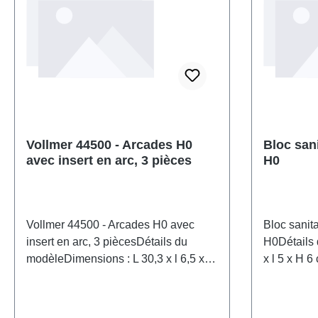
Vollmer 44500 - Arcades H0
Bloc sani
avec insert en arc, 3 pièces
H0
Vollmer 44500 - Arcades H0 avec
Bloc sanit
insert en arc, 3 piècesDétails du
H0Détails 
modèleDimensions : L 30,3 x l 6,5 x H
x l 5 x H 6
7,5 cm.Maquette détaillée pour
collection
collectionneurs adultes. À manipuler
avec préca
avec précaution. Ne convient pas aux
enfants de