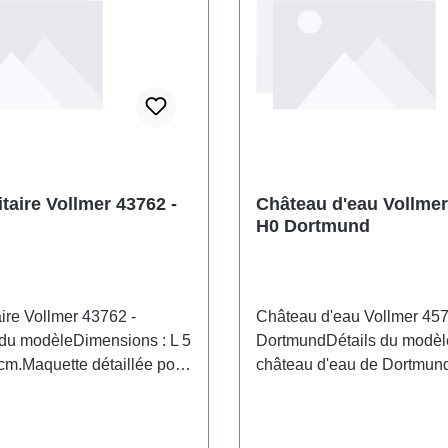
taire Vollmer 43762 -
Château d'eau Vollmer
H0 Dortmund
aire Vollmer 43762 -
Château d'eau Vollmer 457
du modèleDimensions : L 5
DortmundDétails du modè
 cm.Maquette détaillée pour
château d'eau de Dortmund
neurs adultes. À manipuler
exemple typique de l'archit
ution. Ne convient pas aux
la région Rhin-Ruhr. Sa co
 moins de 14 ans. Contient
en briques massives, asso