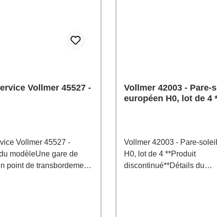
re de pièces: 1
Fabricant: VollmerNuméro d
 4026602436630type de
43797nombre de pièces: 1
timents et décorationpiste:
pièceEAN: 4026602437972
: 1:87Recommandation
produit: Bâtiments et décor
artir de 14 ansDEEE n°: DE
H0échelle: 1:87Recomman
d'âge: À partir de 14 ans
86057721
ervice Vollmer 45527 -
Vollmer 42003 - Pare-s
européen H0, lot de 4 
discontinué**
rvice Vollmer 45527 -
Vollmer 42003 - Pare-solei
 du modèleUne gare de
H0, lot de 4 **Produit
 un point de transbordement
discontinué**Détails du
s sortes de marchandises.
modèleDimensions : L 3,4 x
s liquides sont transférés
3,4 cm.Maquette détaillée 
nsport ferroviaire à l'aide de
collectionneurs adultes. À
on de remplissage. Par
avec précaution. Ne convi