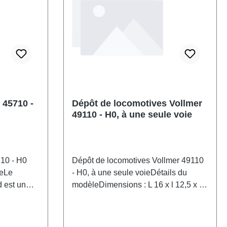
 45710 -
Dépôt de locomotives Vollmer
49110 - H0, à une seule voie
10 - H0
Dépôt de locomotives Vollmer 49110
leLe
- H0, à une seule voieDétails du
 est un
modèleDimensions : L 16 x l 12,5 x H
ecture de
11,5 cm.Maquette détaillée pour
nstruction
collectionneurs adultes. À manipuler
ciée à des
avec précaution. Ne convient pas aux