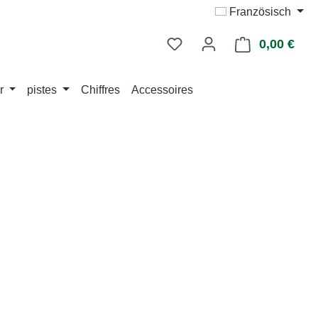
Französisch
0,00 €
Le p
r
pistes
Chiffres
Accessoires