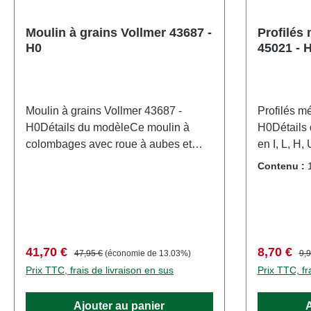
Moulin à grains Vollmer 43687 -
Profilés 
H0
45021 - 
Moulin à grains Vollmer 43687 -
Profilés m
H0Détails du modèleCe moulin à
H0Détails 
colombages avec roue à aubes et
en I, L, H,
porte est situé sur un petit ruisseau.
grappes.Ma
Contenu :
Vous pouvez choisir la période
collection
historique à laquelle vous souhaitez
avec préca
situer cette scène. La roue à aubes
enfants de
peut être actionnée par le moteur réf.
de petites
44200 (accessoire en option).
un risque d
Prix de vente :
Prix régulier :
Prix de ve
Pri
41,70 €
8,70 €
47,95 €
(économie de 13.03%)
9,9
Dimensions : Maison L 16 x l 14,8 x H
pièces com
Prix TTC, frais de livraison en sus
Prix TTC, fr
12 cm, Porte L 5,8 x l 1 x H 5,5
fonctionne
cm.Maquette détaillée pour
transforma
Ajouter au panier
A
collectionneurs adultes. À manipuler
aux norme