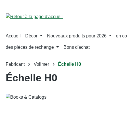
ser au contenu principal
Passer à la recherche
Passer à la navigation principale
Accueil
Décor
Nouveaux produits pour 2026
en co
des pièces de rechange
Bons d'achat
Fabricant
Vollmer
Échelle H0
Échelle H0