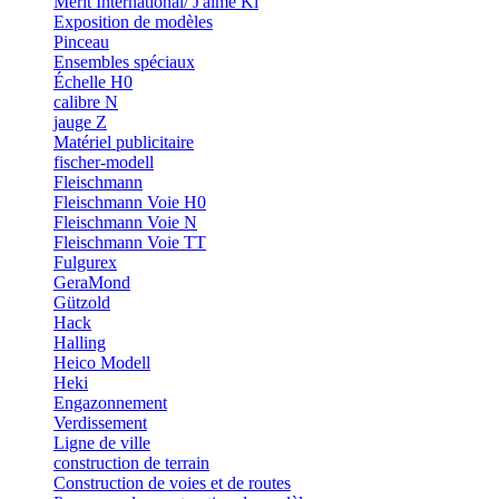
Merit International/ J'aime Ki
Exposition de modèles
Pinceau
Ensembles spéciaux
Échelle H0
calibre N
jauge Z
Matériel publicitaire
fischer-modell
Fleischmann
Fleischmann Voie H0
Fleischmann Voie N
Fleischmann Voie TT
Fulgurex
GeraMond
Gützold
Hack
Halling
Heico Modell
Heki
Engazonnement
Verdissement
Ligne de ville
construction de terrain
Construction de voies et de routes