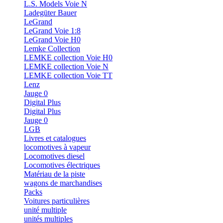
L.S. Models Voie N
Ladegüter Bauer
LeGrand
LeGrand Voie 1:8
LeGrand Voie H0
Lemke Collection
LEMKE collection Voie H0
LEMKE collection Voie N
LEMKE collection Voie TT
Lenz
Jauge 0
Digital Plus
Digital Plus
Jauge 0
LGB
Livres et catalogues
locomotives à vapeur
Locomotives diesel
Locomotives électriques
Matériau de la piste
wagons de marchandises
Packs
Voitures particulières
unité multiple
unités multiples