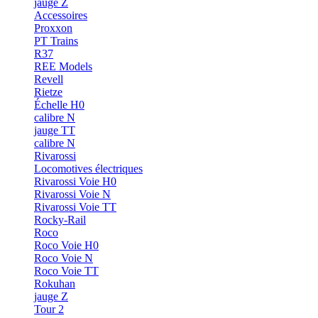
jauge Z
Accessoires
Proxxon
PT Trains
R37
REE Models
Revell
Rietze
Échelle H0
calibre N
jauge TT
calibre N
Rivarossi
Locomotives électriques
Rivarossi Voie H0
Rivarossi Voie N
Rivarossi Voie TT
Rocky-Rail
Roco
Roco Voie H0
Roco Voie N
Roco Voie TT
Rokuhan
jauge Z
Tour 2