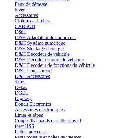
Feux de détresse
hiver
Accessoires
Clôtures et limites
CARSON
D&H
D&H Adaptateur de connexion
D&H Système numérique
D&H Stockage d'énergie
D&H Décodeur de véhicule
D&H Décodeur sonore de véhicule
D&H Décodeur de fonctions du véhicule
D&H Haut-parleur
D&H Accessoires
dapol
Dekas
DGEG
Digikeijs
Donau Electronics
Accessoires électroniques
Limes et râpes
Coupe-fils chauds et outils sans fil
foret HSS
Petites perceuses
Petits moteurs et boîtes de vitesses