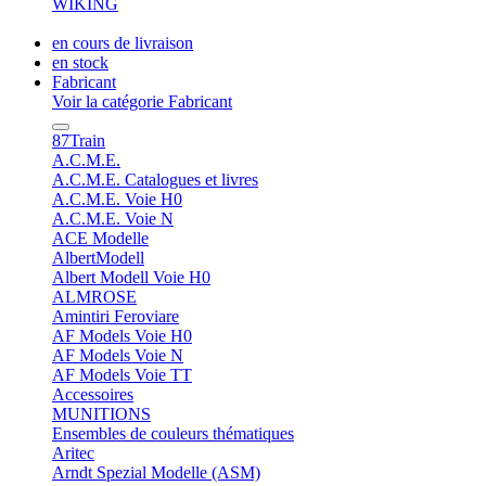
WIKING
en cours de livraison
en stock
Fabricant
Voir la catégorie Fabricant
87Train
A.C.M.E.
A.C.M.E. Catalogues et livres
A.C.M.E. Voie H0
A.C.M.E. Voie N
ACE Modelle
AlbertModell
Albert Modell Voie H0
ALMROSE
Amintiri Feroviare
AF Models Voie H0
AF Models Voie N
AF Models Voie TT
Accessoires
MUNITIONS
Ensembles de couleurs thématiques
Aritec
Arndt Spezial Modelle (ASM)