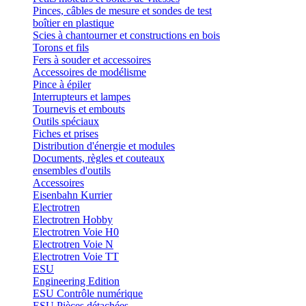
Pinces, câbles de mesure et sondes de test
boîtier en plastique
Scies à chantourner et constructions en bois
Torons et fils
Fers à souder et accessoires
Accessoires de modélisme
Pince à épiler
Interrupteurs et lampes
Tournevis et embouts
Outils spéciaux
Fiches et prises
Distribution d'énergie et modules
Documents, règles et couteaux
ensembles d'outils
Accessoires
Eisenbahn Kurrier
Electrotren
Electrotren Hobby
Electrotren Voie H0
Electrotren Voie N
Electrotren Voie TT
ESU
Engineering Edition
ESU Contrôle numérique
ESU Pièces détachées