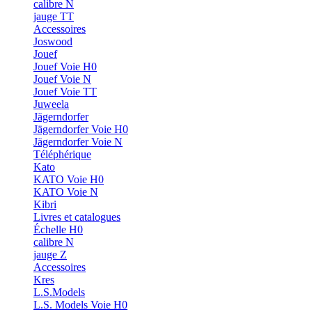
calibre N
jauge TT
Accessoires
Joswood
Jouef
Jouef Voie H0
Jouef Voie N
Jouef Voie TT
Juweela
Jägerndorfer
Jägerndorfer Voie H0
Jägerndorfer Voie N
Téléphérique
Kato
KATO Voie H0
KATO Voie N
Kibri
Livres et catalogues
Échelle H0
calibre N
jauge Z
Accessoires
Kres
L.S.Models
L.S. Models Voie H0