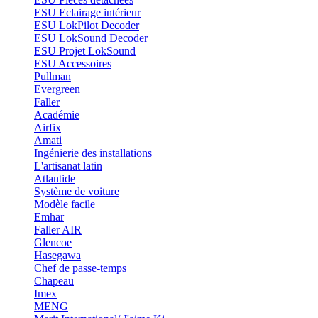
ESU Eclairage intérieur
ESU LokPilot Decoder
ESU LokSound Decoder
ESU Projet LokSound
ESU Accessoires
Pullman
Evergreen
Faller
Académie
Airfix
Amati
Ingénierie des installations
L'artisanat latin
Atlantide
Système de voiture
Modèle facile
Emhar
Faller AIR
Glencoe
Hasegawa
Chef de passe-temps
Chapeau
Imex
MENG