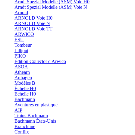
Arndt Spezial Modelle (ASM) Voie H0
Arndt Spezial Modelle (ASM) Voie N
Arnold
ARNOLD Voie H0
ARNOLD Voie N
ARNOLD Voie TT
ARWICO
ESU
Tombeur
Lilliput
PIKO
Édition Collector d'Arwico
ASOA
Athearn
Auhagen
Modèles B
Échelle H0
Échelle H0
Bachmann
Aventures en plastique
AIP
Trains Bachmann
Bachmann États-Unis
Branchline
Conflix