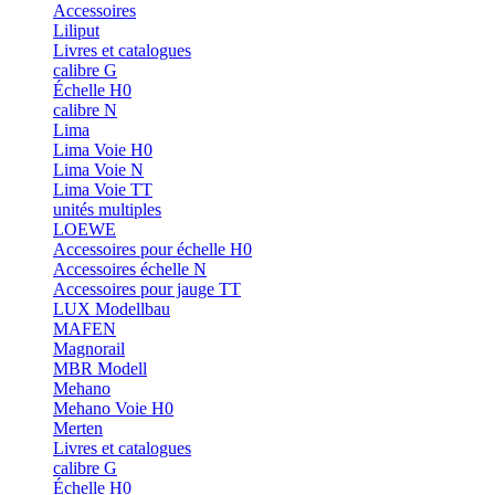
Accessoires
Liliput
Livres et catalogues
calibre G
Échelle H0
calibre N
Lima
Lima Voie H0
Lima Voie N
Lima Voie TT
unités multiples
LOEWE
Accessoires pour échelle H0
Accessoires échelle N
Accessoires pour jauge TT
LUX Modellbau
MAFEN
Magnorail
MBR Modell
Mehano
Mehano Voie H0
Merten
Livres et catalogues
calibre G
Échelle H0