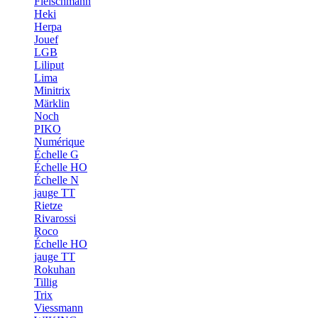
Fleischmann
Heki
Herpa
Jouef
LGB
Liliput
Lima
Minitrix
Märklin
Noch
PIKO
Numérique
Échelle G
Échelle HO
Échelle N
jauge TT
Rietze
Rivarossi
Roco
Échelle HO
jauge TT
Rokuhan
Tillig
Trix
Viessmann