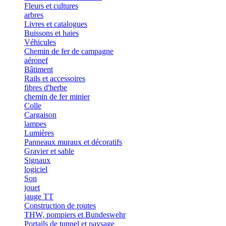
Fleurs et cultures
arbres
Livres et catalogues
Buissons et haies
Véhicules
Chemin de fer de campagne
aéronef
Bâtiment
Rails et accessoires
fibres d'herbe
chemin de fer minier
Colle
Cargaison
lampes
Lumières
Panneaux muraux et décoratifs
Gravier et sable
Signaux
logiciel
Son
jouet
jauge TT
Construction de routes
THW, pompiers et Bundeswehr
Portails de tunnel et paysage