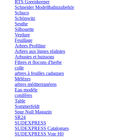
RTS Greenkeeper
Schneider Modellbahnzubehör
Schuco
Schönwitz
Seuthe
Silhouette
Verdure
Feuillage
Arbres Profiline
Arbres aux lignes réalistes
Arbustes et buissons
Fibres et flocons d'herbe
colle
arbres à feuilles caduques
Mélèzes
arbres méditerranéens
Eau modèle
conifères
Table
Sommerfeldt
Spur Null Magazin
SR24
SUDEXPRESS
SUDEXPRESS Catalogues
SUDEXPRESS Voie H0