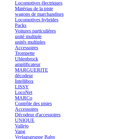
Locomotives électriques
Matériau de la piste
wagons de marchandises
Locomotives hybrides
Packs
Voitures particulières
unité multiple
unités multiples
Accessoires
Trompette
Uhlenbrock
amplificateur
MARGUERITE
décodeur
Intellibox
LISSY
LocoNet
MARCo
Contrôle des pistes
Accessoires
Décodeur d'accessoires
UNIQUE
Vallejo
Vang
Verlagsgruppe Bahn