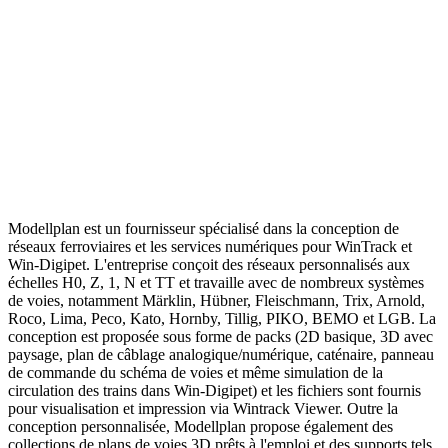
Modellplan est un fournisseur spécialisé dans la conception de
réseaux ferroviaires et les services numériques pour WinTrack et
Win-Digipet. L'entreprise conçoit des réseaux personnalisés aux
échelles H0, Z, 1, N et TT et travaille avec de nombreux systèmes
de voies, notamment Märklin, Hübner, Fleischmann, Trix, Arnold,
Roco, Lima, Peco, Kato, Hornby, Tillig, PIKO, BEMO et LGB. La
conception est proposée sous forme de packs (2D basique, 3D avec
paysage, plan de câblage analogique/numérique, caténaire, panneau
de commande du schéma de voies et même simulation de la
circulation des trains dans Win-Digipet) et les fichiers sont fournis
pour visualisation et impression via Wintrack Viewer. Outre la
conception personnalisée, Modellplan propose également des
collections de plans de voies 3D prêts à l'emploi et des supports tels