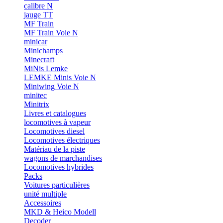
calibre N
jauge TT
MF Train
MF Train Voie N
minicar
Minichamps
Minecraft
MiNis Lemke
LEMKE Minis Voie N
Miniwing Voie N
minitec
Minitrix
Livres et catalogues
locomotives à vapeur
Locomotives diesel
Locomotives électriques
Matériau de la piste
wagons de marchandises
Locomotives hybrides
Packs
Voitures particulières
unité multiple
Accessoires
MKD & Heico Modell
Decoder