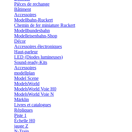
Pièces de rechange
Bâtiment
Accessoires
Modellbahn-Ruckert
Chemin de fer miniature Ruckert
Modellbundesbahn
Modelleisenbahn-Shop
Décor
Accessoires électroniques
Haut-parleur
LED (Diodes lumineuses)
Sound-ready-Kits
Accessoires
modellplan
Model Scene
ModelsWorld
ModelsWorld Voie H0
ModelsWorld Voie N
Märklin
Livres et catalogues
Répliques
Piste 1
Échelle H0
jauge Z
N-Train