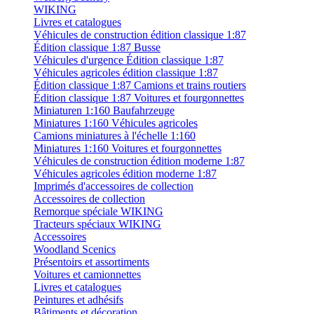
WIKING
Livres et catalogues
Véhicules de construction édition classique 1:87
Édition classique 1:87 Busse
Véhicules d'urgence Édition classique 1:87
Véhicules agricoles édition classique 1:87
Édition classique 1:87 Camions et trains routiers
Édition classique 1:87 Voitures et fourgonnettes
Miniaturen 1:160 Baufahrzeuge
Miniatures 1:160 Véhicules agricoles
Camions miniatures à l'échelle 1:160
Miniatures 1:160 Voitures et fourgonnettes
Véhicules de construction édition moderne 1:87
Véhicules agricoles édition moderne 1:87
Imprimés d'accessoires de collection
Accessoires de collection
Remorque spéciale WIKING
Tracteurs spéciaux WIKING
Accessoires
Woodland Scenics
Présentoirs et assortiments
Voitures et camionnettes
Livres et catalogues
Peintures et adhésifs
Bâtiments et décoration