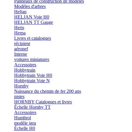
Panneaux de construction de modèles
Modèles d'arbres
Heljan
HELJAN Voie H0
HELJAN TT Gauge
Heris
Herpa
Livres et catalogues
récipient
aéronef
Interne
voitures miniatures
Accessoires
Hobbytrain
Hobbytrain Voie H0
Hobbytrain Voie N
Hornby
Naissance du chemin de fer 200 ans
pistes
HORNBY Catalogues et livres
Échelle Hornby TT
Accessoires
Humbrol
modèle igra
Échelle H0