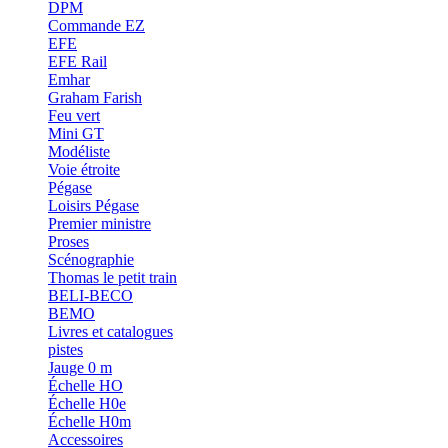
DPM
Commande EZ
EFE
EFE Rail
Emhar
Graham Farish
Feu vert
Mini GT
Modéliste
Voie étroite
Pégase
Loisirs Pégase
Premier ministre
Proses
Scénographie
Thomas le petit train
BELI-BECO
BEMO
Livres et catalogues
pistes
Jauge 0 m
Échelle HO
Échelle H0e
Échelle H0m
Accessoires