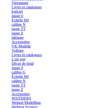
Viessmann
Livres et catalogues
logiciel
Jauge 0
Échelle H0
calibre N
jauge TT
jauge Z
pilotage
Accessoires
VK Modelle
Vollmer
Livres et catalogues
L'art vert
Décor de fond
Jauge 0
calibre G
Échelle H0
calibre N
jauge TT
jauge Z
Accessoires
WAlTHERS
Weinert Modellbau
Welberg Scenery