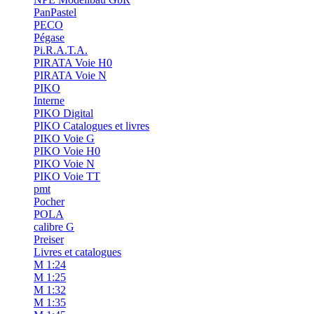
PanPastel
PECO
Pégase
Pi.R.A.T.A.
PIRATA Voie H0
PIRATA Voie N
PIKO
Interne
PIKO Digital
PIKO Catalogues et livres
PIKO Voie G
PIKO Voie H0
PIKO Voie N
PIKO Voie TT
pmt
Pocher
POLA
calibre G
Preiser
Livres et catalogues
M 1:24
M 1:25
M 1:32
M 1:35