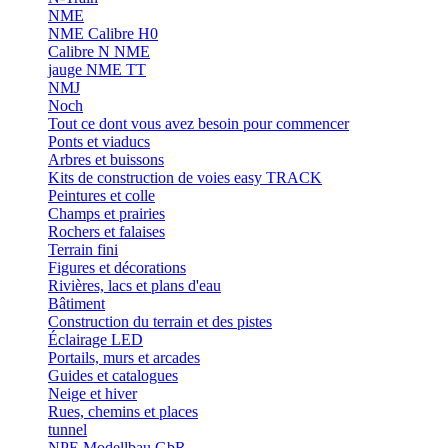
NME
NME Calibre H0
Calibre N NME
jauge NME TT
NMJ
Noch
Tout ce dont vous avez besoin pour commencer
Ponts et viaducs
Arbres et buissons
Kits de construction de voies easy TRACK
Peintures et colle
Champs et prairies
Rochers et falaises
Terrain fini
Figures et décorations
Rivières, lacs et plans d'eau
Bâtiment
Construction du terrain et des pistes
Éclairage LED
Portails, murs et arcades
Guides et catalogues
Neige et hiver
Rues, chemins et places
tunnel
NPE Modellbau GbR