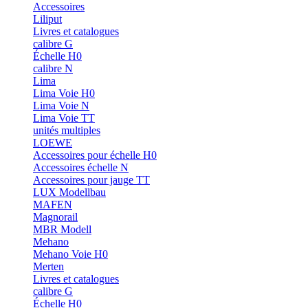
Accessoires
Liliput
Livres et catalogues
calibre G
Échelle H0
calibre N
Lima
Lima Voie H0
Lima Voie N
Lima Voie TT
unités multiples
LOEWE
Accessoires pour échelle H0
Accessoires échelle N
Accessoires pour jauge TT
LUX Modellbau
MAFEN
Magnorail
MBR Modell
Mehano
Mehano Voie H0
Merten
Livres et catalogues
calibre G
Échelle H0