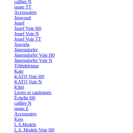
calibre N
jauge TT
Accessoires
Joswood
Jouef
Jouef Voie H0
Jouef Voie N
Jouef Voie TT
Juweela
Jägerndorfer
Jägerndorfer Voie H0
Jägerndorfer Voie N
Téléphérique
Kato
KATO Voie H0
KATO Voie N
Kibri
Livres et catalogues
Échelle H0
calibre N
jauge Z
Accessoires
Kres
L.S.Models
L.S. Models Voie H0