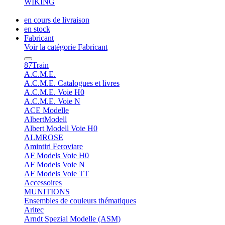
WIKING
en cours de livraison
en stock
Fabricant
Voir la catégorie Fabricant
87Train
A.C.M.E.
A.C.M.E. Catalogues et livres
A.C.M.E. Voie H0
A.C.M.E. Voie N
ACE Modelle
AlbertModell
Albert Modell Voie H0
ALMROSE
Amintiri Feroviare
AF Models Voie H0
AF Models Voie N
AF Models Voie TT
Accessoires
MUNITIONS
Ensembles de couleurs thématiques
Aritec
Arndt Spezial Modelle (ASM)