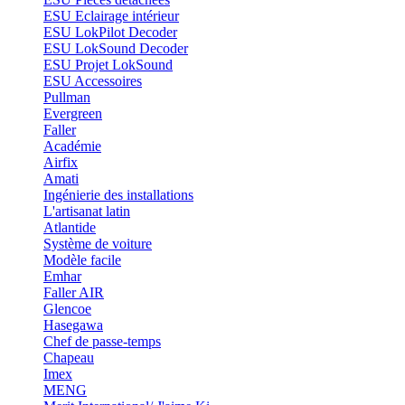
ESU Eclairage intérieur
ESU LokPilot Decoder
ESU LokSound Decoder
ESU Projet LokSound
ESU Accessoires
Pullman
Evergreen
Faller
Académie
Airfix
Amati
Ingénierie des installations
L'artisanat latin
Atlantide
Système de voiture
Modèle facile
Emhar
Faller AIR
Glencoe
Hasegawa
Chef de passe-temps
Chapeau
Imex
MENG