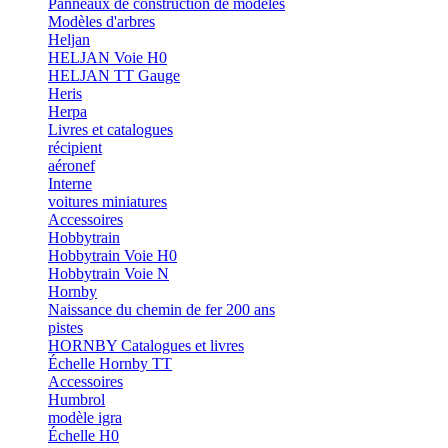
Panneaux de construction de modèles
Modèles d'arbres
Heljan
HELJAN Voie H0
HELJAN TT Gauge
Heris
Herpa
Livres et catalogues
récipient
aéronef
Interne
voitures miniatures
Accessoires
Hobbytrain
Hobbytrain Voie H0
Hobbytrain Voie N
Hornby
Naissance du chemin de fer 200 ans
pistes
HORNBY Catalogues et livres
Échelle Hornby TT
Accessoires
Humbrol
modèle igra
Échelle H0