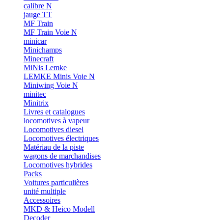
calibre N
jauge TT
MF Train
MF Train Voie N
minicar
Minichamps
Minecraft
MiNis Lemke
LEMKE Minis Voie N
Miniwing Voie N
minitec
Minitrix
Livres et catalogues
locomotives à vapeur
Locomotives diesel
Locomotives électriques
Matériau de la piste
wagons de marchandises
Locomotives hybrides
Packs
Voitures particulières
unité multiple
Accessoires
MKD & Heico Modell
Decoder