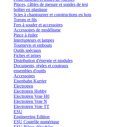
Pinces, câbles de mesure et sondes de test
boîtier en plastique
Scies à chantourner et constructions en bois
Torons et fils
Fers à souder et accessoires
Accessoires de modélisme
Pince à épiler
Interrupteurs et lampes
Tournevis et embouts
Outils spéciaux
Fiches et prises
Distribution d'énergie et modules
Documents, règles et couteaux
ensembles d'outils
Accessoires
Eisenbahn Kurrier
Electrotren
Electrotren Hobby
Electrotren Voie H0
Electrotren Voie N
Electrotren Voie TT
ESU
Engineering Edition
ESU Contrôle numérique
ESU Pièces détachées