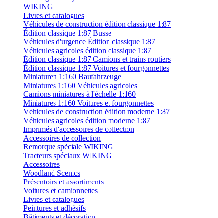
WIKING
Livres et catalogues
Véhicules de construction édition classique 1:87
Édition classique 1:87 Busse
Véhicules d'urgence Édition classique 1:87
Véhicules agricoles édition classique 1:87
Édition classique 1:87 Camions et trains routiers
Édition classique 1:87 Voitures et fourgonnettes
Miniaturen 1:160 Baufahrzeuge
Miniatures 1:160 Véhicules agricoles
Camions miniatures à l'échelle 1:160
Miniatures 1:160 Voitures et fourgonnettes
Véhicules de construction édition moderne 1:87
Véhicules agricoles édition moderne 1:87
Imprimés d'accessoires de collection
Accessoires de collection
Remorque spéciale WIKING
Tracteurs spéciaux WIKING
Accessoires
Woodland Scenics
Présentoirs et assortiments
Voitures et camionnettes
Livres et catalogues
Peintures et adhésifs
Bâtiments et décoration