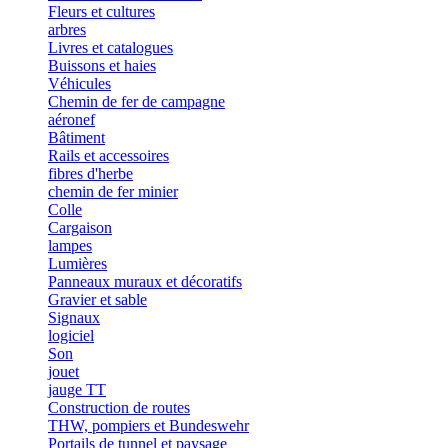
Fleurs et cultures
arbres
Livres et catalogues
Buissons et haies
Véhicules
Chemin de fer de campagne
aéronef
Bâtiment
Rails et accessoires
fibres d'herbe
chemin de fer minier
Colle
Cargaison
lampes
Lumières
Panneaux muraux et décoratifs
Gravier et sable
Signaux
logiciel
Son
jouet
jauge TT
Construction de routes
THW, pompiers et Bundeswehr
Portails de tunnel et paysage