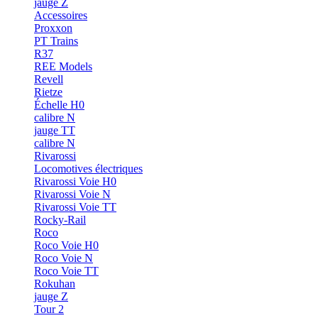
jauge Z
Accessoires
Proxxon
PT Trains
R37
REE Models
Revell
Rietze
Échelle H0
calibre N
jauge TT
calibre N
Rivarossi
Locomotives électriques
Rivarossi Voie H0
Rivarossi Voie N
Rivarossi Voie TT
Rocky-Rail
Roco
Roco Voie H0
Roco Voie N
Roco Voie TT
Rokuhan
jauge Z
Tour 2