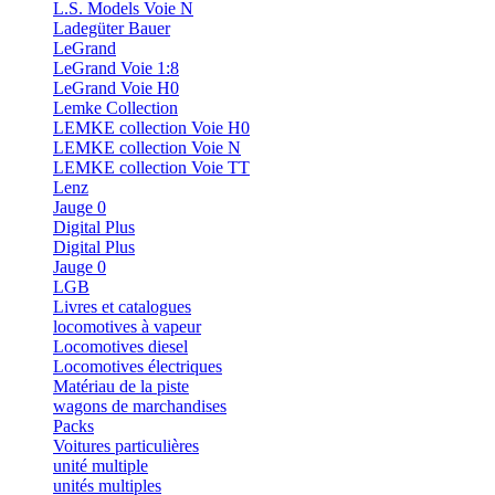
L.S. Models Voie N
Ladegüter Bauer
LeGrand
LeGrand Voie 1:8
LeGrand Voie H0
Lemke Collection
LEMKE collection Voie H0
LEMKE collection Voie N
LEMKE collection Voie TT
Lenz
Jauge 0
Digital Plus
Digital Plus
Jauge 0
LGB
Livres et catalogues
locomotives à vapeur
Locomotives diesel
Locomotives électriques
Matériau de la piste
wagons de marchandises
Packs
Voitures particulières
unité multiple
unités multiples