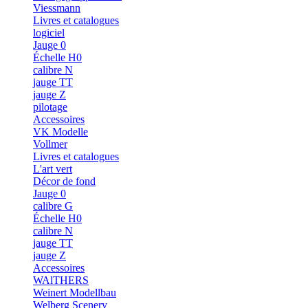
Viessmann
Livres et catalogues
logiciel
Jauge 0
Échelle H0
calibre N
jauge TT
jauge Z
pilotage
Accessoires
VK Modelle
Vollmer
Livres et catalogues
L'art vert
Décor de fond
Jauge 0
calibre G
Échelle H0
calibre N
jauge TT
jauge Z
Accessoires
WAlTHERS
Weinert Modellbau
Welberg Scenery