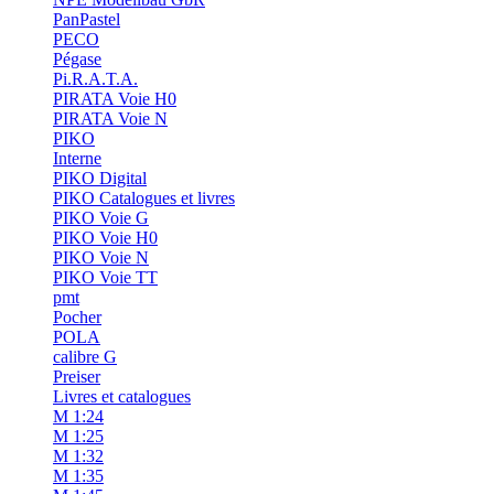
PanPastel
PECO
Pégase
Pi.R.A.T.A.
PIRATA Voie H0
PIRATA Voie N
PIKO
Interne
PIKO Digital
PIKO Catalogues et livres
PIKO Voie G
PIKO Voie H0
PIKO Voie N
PIKO Voie TT
pmt
Pocher
POLA
calibre G
Preiser
Livres et catalogues
M 1:24
M 1:25
M 1:32
M 1:35