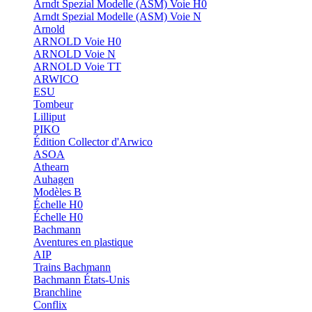
Arndt Spezial Modelle (ASM) Voie H0
Arndt Spezial Modelle (ASM) Voie N
Arnold
ARNOLD Voie H0
ARNOLD Voie N
ARNOLD Voie TT
ARWICO
ESU
Tombeur
Lilliput
PIKO
Édition Collector d'Arwico
ASOA
Athearn
Auhagen
Modèles B
Échelle H0
Échelle H0
Bachmann
Aventures en plastique
AIP
Trains Bachmann
Bachmann États-Unis
Branchline
Conflix