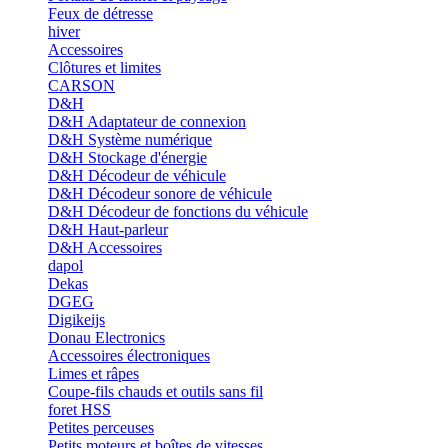
Feux de détresse
hiver
Accessoires
Clôtures et limites
CARSON
D&H
D&H Adaptateur de connexion
D&H Système numérique
D&H Stockage d'énergie
D&H Décodeur de véhicule
D&H Décodeur sonore de véhicule
D&H Décodeur de fonctions du véhicule
D&H Haut-parleur
D&H Accessoires
dapol
Dekas
DGEG
Digikeijs
Donau Electronics
Accessoires électroniques
Limes et râpes
Coupe-fils chauds et outils sans fil
foret HSS
Petites perceuses
Petits moteurs et boîtes de vitesses