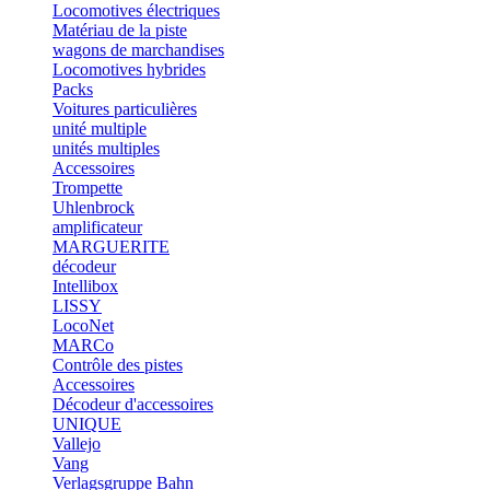
Locomotives électriques
Matériau de la piste
wagons de marchandises
Locomotives hybrides
Packs
Voitures particulières
unité multiple
unités multiples
Accessoires
Trompette
Uhlenbrock
amplificateur
MARGUERITE
décodeur
Intellibox
LISSY
LocoNet
MARCo
Contrôle des pistes
Accessoires
Décodeur d'accessoires
UNIQUE
Vallejo
Vang
Verlagsgruppe Bahn