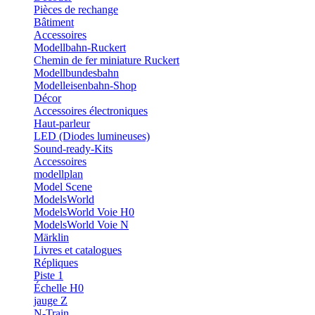
Pièces de rechange
Bâtiment
Accessoires
Modellbahn-Ruckert
Chemin de fer miniature Ruckert
Modellbundesbahn
Modelleisenbahn-Shop
Décor
Accessoires électroniques
Haut-parleur
LED (Diodes lumineuses)
Sound-ready-Kits
Accessoires
modellplan
Model Scene
ModelsWorld
ModelsWorld Voie H0
ModelsWorld Voie N
Märklin
Livres et catalogues
Répliques
Piste 1
Échelle H0
jauge Z
N-Train