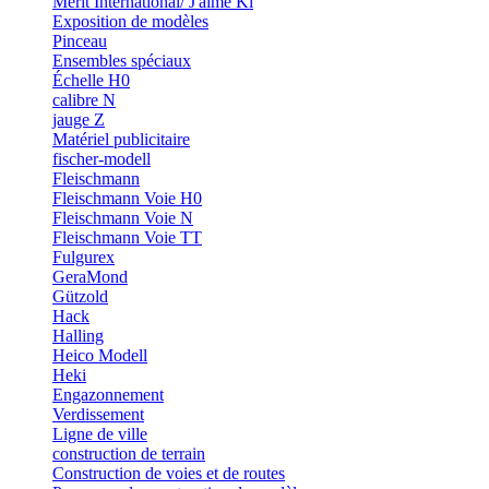
Merit International/ J'aime Ki
Exposition de modèles
Pinceau
Ensembles spéciaux
Échelle H0
calibre N
jauge Z
Matériel publicitaire
fischer-modell
Fleischmann
Fleischmann Voie H0
Fleischmann Voie N
Fleischmann Voie TT
Fulgurex
GeraMond
Gützold
Hack
Halling
Heico Modell
Heki
Engazonnement
Verdissement
Ligne de ville
construction de terrain
Construction de voies et de routes