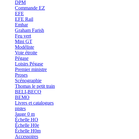
DPM
Commande EZ
EFE
EFE Rail
Emhar
Graham Farish
Feu vert
Mini GT
Modéliste
Voie étroite
Pégase
Loisirs Pégase
Premier ministre
Proses
Scénographie
Thomas le petit train
BELI-BECO
BEMO
Livres et catalogues
pistes
Jauge 0 m
Échelle HO
Échelle H0e
Échelle H0m
Accessoires