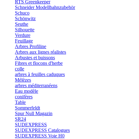
RTS Greenkeeper
Schneider Modellbahnzubehör
Schuco
Schönwitz
Seuthe
Silhouette
Verdure
Feuillage
Arbres Profiline
Arbres aux lignes réalistes
Arbustes et buissons
Fibres et flocons d'herbe
colle
arbres à feuilles caduques
Mélèzes
arbres méditerranéens
Eau modèle
conifères
Table
Sommerfeldt
Spur Null Magazin
SR24
SUDEXPRESS
SUDEXPRESS Catalogues
SUDEXPRESS Voie H0