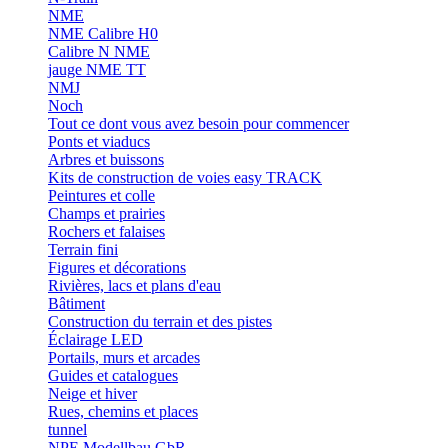
NME
NME Calibre H0
Calibre N NME
jauge NME TT
NMJ
Noch
Tout ce dont vous avez besoin pour commencer
Ponts et viaducs
Arbres et buissons
Kits de construction de voies easy TRACK
Peintures et colle
Champs et prairies
Rochers et falaises
Terrain fini
Figures et décorations
Rivières, lacs et plans d'eau
Bâtiment
Construction du terrain et des pistes
Éclairage LED
Portails, murs et arcades
Guides et catalogues
Neige et hiver
Rues, chemins et places
tunnel
NPE Modellbau GbR