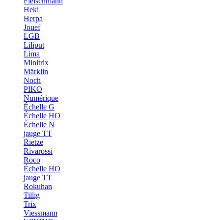
Fleischmann
Heki
Herpa
Jouef
LGB
Liliput
Lima
Minitrix
Märklin
Noch
PIKO
Numérique
Échelle G
Échelle HO
Échelle N
jauge TT
Rietze
Rivarossi
Roco
Échelle HO
jauge TT
Rokuhan
Tillig
Trix
Viessmann