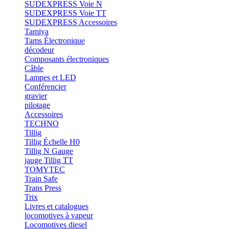
SUDEXPRESS Voie N
SUDEXPRESS Voie TT
SUDEXPRESS Accessoires
Tamiya
Tams Électronique
décodeur
Composants électroniques
Câble
Lampes et LED
Conférencier
gravier
pilotage
Accessoires
TECHNO
Tillig
Tillig Échelle H0
Tillig N Gauge
jauge Tillig TT
TOMYTEC
Train Safe
Trans Press
Trix
Livres et catalogues
locomotives à vapeur
Locomotives diesel