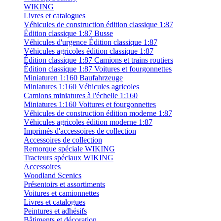
WIKING
Livres et catalogues
Véhicules de construction édition classique 1:87
Édition classique 1:87 Busse
Véhicules d'urgence Édition classique 1:87
Véhicules agricoles édition classique 1:87
Édition classique 1:87 Camions et trains routiers
Édition classique 1:87 Voitures et fourgonnettes
Miniaturen 1:160 Baufahrzeuge
Miniatures 1:160 Véhicules agricoles
Camions miniatures à l'échelle 1:160
Miniatures 1:160 Voitures et fourgonnettes
Véhicules de construction édition moderne 1:87
Véhicules agricoles édition moderne 1:87
Imprimés d'accessoires de collection
Accessoires de collection
Remorque spéciale WIKING
Tracteurs spéciaux WIKING
Accessoires
Woodland Scenics
Présentoirs et assortiments
Voitures et camionnettes
Livres et catalogues
Peintures et adhésifs
Bâtiments et décoration