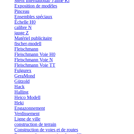
Merit International/ J'aime Ki
Exposition de modèles
Pinceau
Ensembles spéciaux
Échelle H0
calibre N
jauge Z
Matériel publicitaire
fischer-modell
Fleischmann
Fleischmann Voie H0
Fleischmann Voie N
Fleischmann Voie TT
Fulgurex
GeraMond
Gützold
Hack
Halling
Heico Modell
Heki
Engazonnement
Verdissement
Ligne de ville
construction de terrain
Construction de voies et de routes