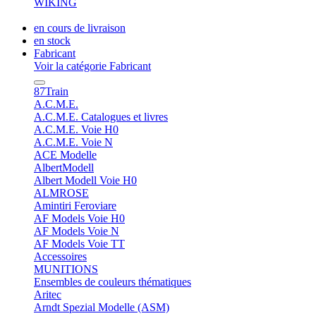
WIKING
en cours de livraison
en stock
Fabricant
Voir la catégorie Fabricant
87Train
A.C.M.E.
A.C.M.E. Catalogues et livres
A.C.M.E. Voie H0
A.C.M.E. Voie N
ACE Modelle
AlbertModell
Albert Modell Voie H0
ALMROSE
Amintiri Feroviare
AF Models Voie H0
AF Models Voie N
AF Models Voie TT
Accessoires
MUNITIONS
Ensembles de couleurs thématiques
Aritec
Arndt Spezial Modelle (ASM)