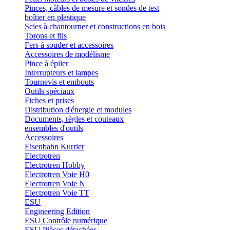
Pinces, câbles de mesure et sondes de test
boîtier en plastique
Scies à chantourner et constructions en bois
Torons et fils
Fers à souder et accessoires
Accessoires de modélisme
Pince à épiler
Interrupteurs et lampes
Tournevis et embouts
Outils spéciaux
Fiches et prises
Distribution d'énergie et modules
Documents, règles et couteaux
ensembles d'outils
Accessoires
Eisenbahn Kurrier
Electrotren
Electrotren Hobby
Electrotren Voie H0
Electrotren Voie N
Electrotren Voie TT
ESU
Engineering Edition
ESU Contrôle numérique
ESU Pièces détachées