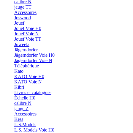
calibre N
jauge TT
Accessoires
Joswood
Jouef
Jouef Voie H0
Jouef Voie N
Jouef Voie TT
Juweela
Jägerndorfer
Jägerndorfer Voie H0
Jägerndorfer Voie N
Téléphérique
Kato
KATO Voie H0
KATO Voie N
Kibri
Livres et catalogues
Échelle H0
calibre N
jauge Z
Accessoires
Kres
L.S.Models
L.S. Models Voie H0