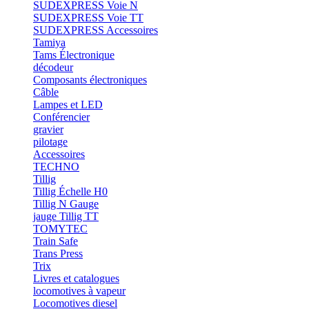
SUDEXPRESS Voie N
SUDEXPRESS Voie TT
SUDEXPRESS Accessoires
Tamiya
Tams Électronique
décodeur
Composants électroniques
Câble
Lampes et LED
Conférencier
gravier
pilotage
Accessoires
TECHNO
Tillig
Tillig Échelle H0
Tillig N Gauge
jauge Tillig TT
TOMYTEC
Train Safe
Trans Press
Trix
Livres et catalogues
locomotives à vapeur
Locomotives diesel