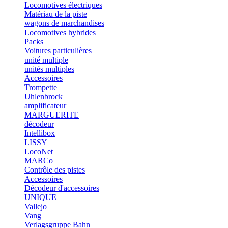
Locomotives électriques
Matériau de la piste
wagons de marchandises
Locomotives hybrides
Packs
Voitures particulières
unité multiple
unités multiples
Accessoires
Trompette
Uhlenbrock
amplificateur
MARGUERITE
décodeur
Intellibox
LISSY
LocoNet
MARCo
Contrôle des pistes
Accessoires
Décodeur d'accessoires
UNIQUE
Vallejo
Vang
Verlagsgruppe Bahn