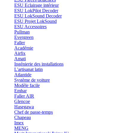
ESU Eclairage intérieur
ESU LokPilot Decoder
ESU LokSound Decoder
ESU Projet LokSound
ESU Accessoires
Pullman
Evergreen
Faller
Académie
Airfix
Amati
Ingénierie des installations
L'artisanat latin
Atlantide
Système de voiture
Modèle facile
Emhar
Faller AIR
Glencoe
Hasegawa
Chef de passe-temps
Chapeau
Imex
MENG