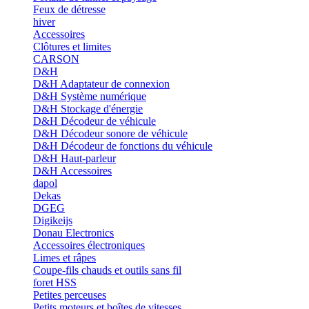
Feux de détresse
hiver
Accessoires
Clôtures et limites
CARSON
D&H
D&H Adaptateur de connexion
D&H Système numérique
D&H Stockage d'énergie
D&H Décodeur de véhicule
D&H Décodeur sonore de véhicule
D&H Décodeur de fonctions du véhicule
D&H Haut-parleur
D&H Accessoires
dapol
Dekas
DGEG
Digikeijs
Donau Electronics
Accessoires électroniques
Limes et râpes
Coupe-fils chauds et outils sans fil
foret HSS
Petites perceuses
Petits moteurs et boîtes de vitesses