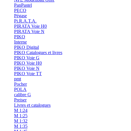
PanPastel
PECO
Pégase
Pi.R.A.T.A.
PIRATA Voie H0
PIRATA Voie N
PIKO
Interne
PIKO Digital
PIKO Catalogues et livres
PIKO Voie G
PIKO Voie H0
PIKO Voie N
PIKO Voie TT
pmt
Pocher
POLA
calibre G
Preiser
Livres et catalogues
M 1:24
M 1:25
M 1:32
M 1:35