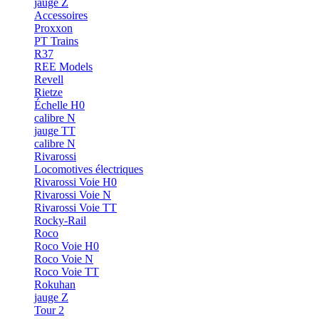
jauge Z
Accessoires
Proxxon
PT Trains
R37
REE Models
Revell
Rietze
Échelle H0
calibre N
jauge TT
calibre N
Rivarossi
Locomotives électriques
Rivarossi Voie H0
Rivarossi Voie N
Rivarossi Voie TT
Rocky-Rail
Roco
Roco Voie H0
Roco Voie N
Roco Voie TT
Rokuhan
jauge Z
Tour 2