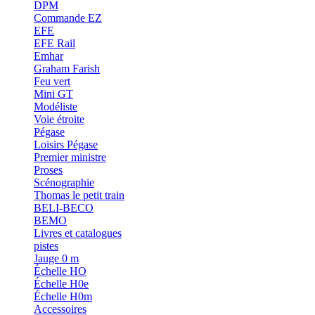
DPM
Commande EZ
EFE
EFE Rail
Emhar
Graham Farish
Feu vert
Mini GT
Modéliste
Voie étroite
Pégase
Loisirs Pégase
Premier ministre
Proses
Scénographie
Thomas le petit train
BELI-BECO
BEMO
Livres et catalogues
pistes
Jauge 0 m
Échelle HO
Échelle H0e
Échelle H0m
Accessoires