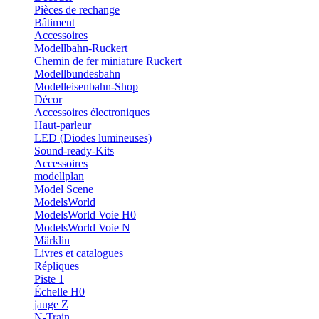
Pièces de rechange
Bâtiment
Accessoires
Modellbahn-Ruckert
Chemin de fer miniature Ruckert
Modellbundesbahn
Modelleisenbahn-Shop
Décor
Accessoires électroniques
Haut-parleur
LED (Diodes lumineuses)
Sound-ready-Kits
Accessoires
modellplan
Model Scene
ModelsWorld
ModelsWorld Voie H0
ModelsWorld Voie N
Märklin
Livres et catalogues
Répliques
Piste 1
Échelle H0
jauge Z
N-Train