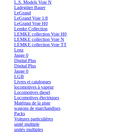
L.S. Models Voie N
Ladegüter Bauer
LeGrand
LeGrand Voie 1:8
LeGrand Voie H0
Lemke Collection
LEMKE collection Voie H0
LEMKE collection Voie N
LEMKE collection Voie TT
Lenz
Jauge 0
Digital Plus
Digital Plus
Jauge 0
LGB
Livres et catalogues
locomotives à vapeur
Locomotives diesel
Locomotives électriques
Matériau de la piste
wagons de marchandises
Packs
Voitures particulières
unité multiple
unités multiples