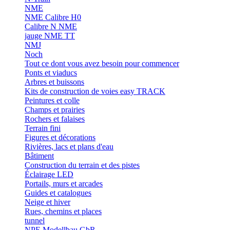
NME
NME Calibre H0
Calibre N NME
jauge NME TT
NMJ
Noch
Tout ce dont vous avez besoin pour commencer
Ponts et viaducs
Arbres et buissons
Kits de construction de voies easy TRACK
Peintures et colle
Champs et prairies
Rochers et falaises
Terrain fini
Figures et décorations
Rivières, lacs et plans d'eau
Bâtiment
Construction du terrain et des pistes
Éclairage LED
Portails, murs et arcades
Guides et catalogues
Neige et hiver
Rues, chemins et places
tunnel
NPE Modellbau GbR