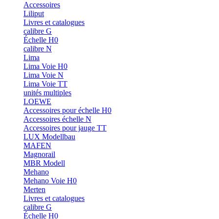
Accessoires
Liliput
Livres et catalogues
calibre G
Échelle H0
calibre N
Lima
Lima Voie H0
Lima Voie N
Lima Voie TT
unités multiples
LOEWE
Accessoires pour échelle H0
Accessoires échelle N
Accessoires pour jauge TT
LUX Modellbau
MAFEN
Magnorail
MBR Modell
Mehano
Mehano Voie H0
Merten
Livres et catalogues
calibre G
Échelle H0