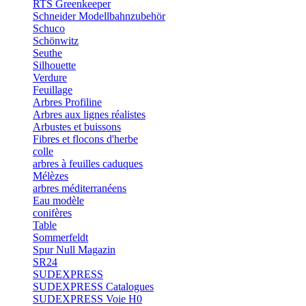
RTS Greenkeeper
Schneider Modellbahnzubehör
Schuco
Schönwitz
Seuthe
Silhouette
Verdure
Feuillage
Arbres Profiline
Arbres aux lignes réalistes
Arbustes et buissons
Fibres et flocons d'herbe
colle
arbres à feuilles caduques
Mélèzes
arbres méditerranéens
Eau modèle
conifères
Table
Sommerfeldt
Spur Null Magazin
SR24
SUDEXPRESS
SUDEXPRESS Catalogues
SUDEXPRESS Voie H0