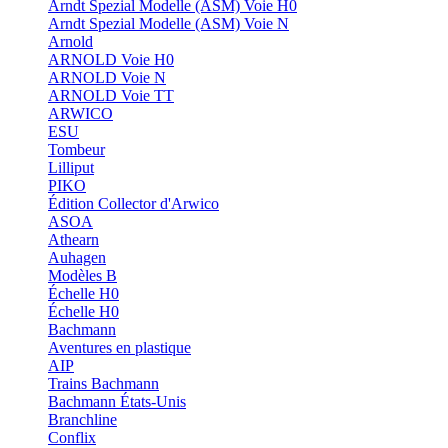
Arndt Spezial Modelle (ASM) Voie H0
Arndt Spezial Modelle (ASM) Voie N
Arnold
ARNOLD Voie H0
ARNOLD Voie N
ARNOLD Voie TT
ARWICO
ESU
Tombeur
Lilliput
PIKO
Édition Collector d'Arwico
ASOA
Athearn
Auhagen
Modèles B
Échelle H0
Échelle H0
Bachmann
Aventures en plastique
AIP
Trains Bachmann
Bachmann États-Unis
Branchline
Conflix