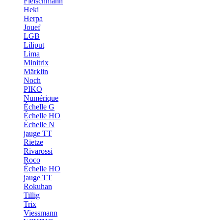
Fleischmann
Heki
Herpa
Jouef
LGB
Liliput
Lima
Minitrix
Märklin
Noch
PIKO
Numérique
Échelle G
Échelle HO
Échelle N
jauge TT
Rietze
Rivarossi
Roco
Échelle HO
jauge TT
Rokuhan
Tillig
Trix
Viessmann