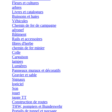
Fleurs et cultures
arbres
Livres et catalogues
Buissons et haies
Véhicules
Chemin de fer de campagne
aéronef
Bâtiment
Rails et accessoires
fibres d'herbe
chemin de fer minier
Colle
Cargaison
lampes
Lumières
Panneaux muraux et décoratifs
Gravier et sable
Signaux
logiciel
Son
jouet
jauge TT
Construction de routes
THW, pompiers et Bundeswehr
Portails de tunnel et paysage