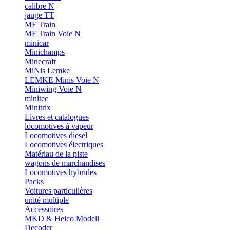
calibre N
jauge TT
MF Train
MF Train Voie N
minicar
Minichamps
Minecraft
MiNis Lemke
LEMKE Minis Voie N
Miniwing Voie N
minitec
Minitrix
Livres et catalogues
locomotives à vapeur
Locomotives diesel
Locomotives électriques
Matériau de la piste
wagons de marchandises
Locomotives hybrides
Packs
Voitures particulières
unité multiple
Accessoires
MKD & Heico Modell
Decoder