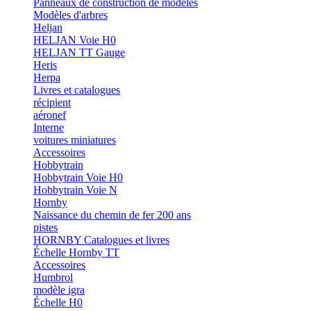
Panneaux de construction de modèles
Modèles d'arbres
Heljan
HELJAN Voie H0
HELJAN TT Gauge
Heris
Herpa
Livres et catalogues
récipient
aéronef
Interne
voitures miniatures
Accessoires
Hobbytrain
Hobbytrain Voie H0
Hobbytrain Voie N
Hornby
Naissance du chemin de fer 200 ans
pistes
HORNBY Catalogues et livres
Échelle Hornby TT
Accessoires
Humbrol
modèle igra
Échelle H0