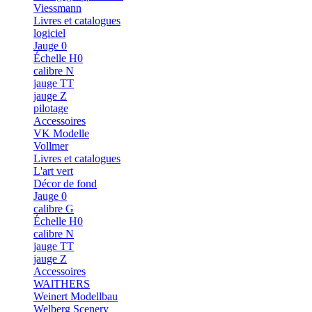
Viessmann
Livres et catalogues
logiciel
Jauge 0
Échelle H0
calibre N
jauge TT
jauge Z
pilotage
Accessoires
VK Modelle
Vollmer
Livres et catalogues
L'art vert
Décor de fond
Jauge 0
calibre G
Échelle H0
calibre N
jauge TT
jauge Z
Accessoires
WAlTHERS
Weinert Modellbau
Welberg Scenery