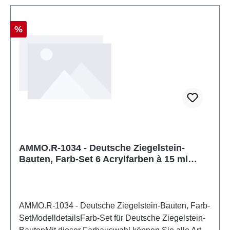
Rabatt
%
AMMO.R-1034 - Deutsche Ziegelstein-
Bauten, Farb-Set 6 Acrylfarben à 15 ml
Rost, Fracht-rot, Rost (dunkel), Boxcar-
Braun, Rotbraun, Schienenbraun
AMMO.R-1034 - Deutsche Ziegelstein-Bauten, Farb-
SetModelldetailsFarb-Set für Deutsche Ziegelstein-