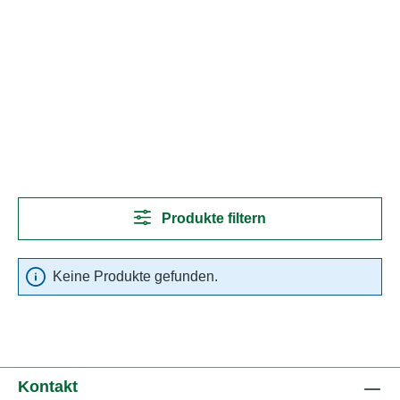
Produkte filtern
Keine Produkte gefunden.
Kontakt