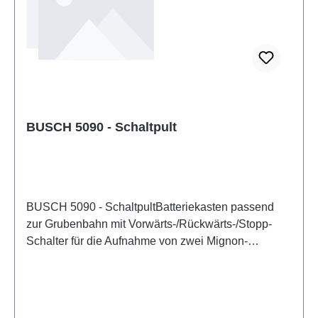
BUSCH 5090 - Schaltpult
BUSCH 5090 - SchaltpultBatteriekasten passend
zur Grubenbahn mit Vorwärts-/Rückwärts-/Stopp-
Schalter für die Aufnahme von zwei Mignon-
Batterien LR6/AA 1,5 V oder Anschluss eines
Netzgerätes (3 V Gleichspannung). Eigenschaften:
Hersteller: BUSCHArtikelnummer: 5090Stückzahl: 1
StückEAN: 4001738050905Produktart: