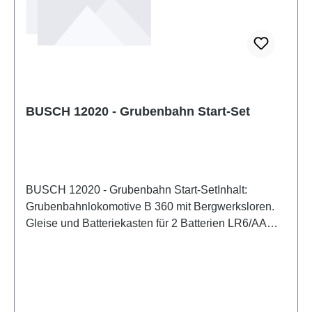
BUSCH 12020 - Grubenbahn Start-Set
BUSCH 12020 - Grubenbahn Start-SetInhalt:
Grubenbahnlokomotive B 360 mit Bergwerksloren.
Gleise und Batteriekasten für 2 Batterien LR6/AA
(nicht enthalten) und Schalter
(Vorwärts/Rückwärts/Stopp). Die Feldbahngleise
enthalten eine integrierte Metalleinlage zur
Erhöhung des Anpressdrucks der Räder auf die
Schienen. Dadurch wird eine sichere