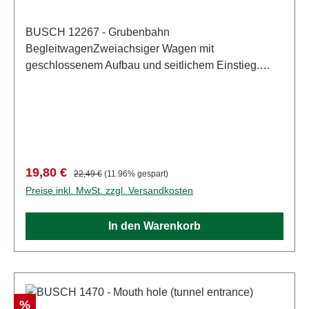
BUSCH 12267 - Grubenbahn
BegleitwagenZweiachsiger Wagen mit
geschlossenem Aufbau und seitlichem Einstieg.
Innenausstattung mit Sitzbänken. Mit
Stangenkupplung zur Zugbildung mit weiteren
Mannschaftswagen oder Grubenbahn-Loks.
Wagenlänge: 25 mm. Eigenschaften: Hersteller:
BUSCHArtikelnummer: 12267Stückzahl: 1
StückEAN: 4001738122671Produktart:
Verkaufspreis:
Regulärer Preis:
19,80 €
22,49 €
(11.96% gespart)
GrubenbahnSpur: H0Maßstab:
Preise inkl. MwSt. zzgl. Versandkosten
1:87Altersempfehlung: ab 14 JahrenWEEE-Nr.: DE
41143719
In den Warenkorb
Rabatt
%