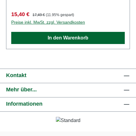
GrubenbahnSpur: H0Maßstab:
1:87Altersempfehlung: ab 14 JahrenWEEE-Nr.: DE
Verkaufspreis:
Regulärer Preis:
15,40 €
17,49 €
(11.95% gespart)
41143719
Preise inkl. MwSt. zzgl. Versandkosten
In den Warenkorb
Kontakt
Mehr über...
Informationen