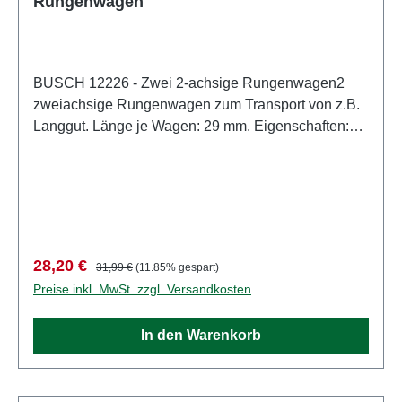
Rungenwagen
BUSCH 12226 - Zwei 2-achsige Rungenwagen2
zweiachsige Rungenwagen zum Transport von z.B.
Langgut. Länge je Wagen: 29 mm. Eigenschaften:
Hersteller: BUSCHArtikelnummer: 12226Stückzahl:
1 StückEAN: 4001738122268Produktart:
GrubenbahnSpur: H0Maßstab:
1:87Altersempfehlung: ab 14 JahrenWEEE-Nr.: DE
41143719
Verkaufspreis:
Regulärer Preis:
28,20 €
31,99 €
(11.85% gespart)
Preise inkl. MwSt. zzgl. Versandkosten
In den Warenkorb