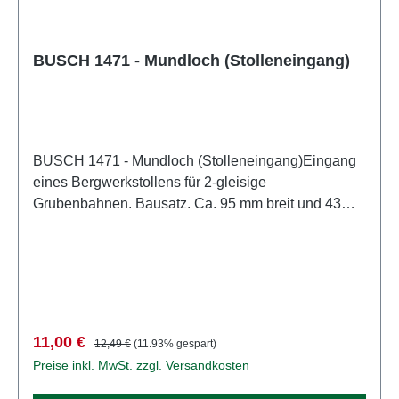
BUSCH 1471 - Mundloch (Stolleneingang)
BUSCH 1471 - Mundloch (Stolleneingang)Eingang
eines Bergwerkstollens für 2-gleisige
Grubenbahnen. Bausatz. Ca. 95 mm breit und 43
mm hoch. Ein »Mundloch«, auch Stollenmundloch
genannt, ist in der Bergmannssprache die
Bezeichnung für den Eingang eines Stollens an der
Tagesoberfläche. Stollenmundlöcher befinden sich
in der Regel im Gebirge. Eigenschaften: Hersteller:
BUSCHArtikelnummer: 1471Stückzahl: 1 StückEAN:
Verkaufspreis:
Regulärer Preis:
11,00 €
12,49 €
(11.93% gespart)
4001738014716Produktart: GrubenbahnSpur:
Preise inkl. MwSt. zzgl. Versandkosten
H0Maßstab: 1:87Altersempfehlung: ab 14
JahrenWEEE-Nr.: DE 41143719