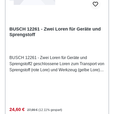
BUSCH 12261 - Zwei Loren für Geräte und
Sprengstoff
BUSCH 12261 - Zwei Loren für Geräte und
Sprengstoff2 geschlossene Loren zum Transport von
Sprengstoff (rote Lore) und Werkzeug (gelbe Lore).
Entsprechende Bedruckungen auf beiden Seiten der
Loren. Mit Magnetkupplungen zur Zugbildung.
Länge je Wagen: 19 mm. Eigenschaften: Hersteller:
BUSCHArtikelnummer: 12261Stückzahl: 1
StückEAN: 4001738122619Produktart:
GrubenbahnAltersempfehlung: ab 14 JahrenWEEE-
Verkaufspreis:
Regulärer Preis:
24,60 €
27,99 €
(12.11% gespart)
Nr.: DE 41143719