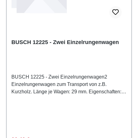
StückEAN: 4001738121506Produktart:
GrubenbahnAltersempfehlung: ab 14 JahrenWEEE-
Nr.: DE 41143719
BUSCH 12225 - Zwei Einzelrungenwagen
BUSCH 12225 - Zwei Einzelrungenwagen2
Einzelrungenwagen zum Transport von z.B.
Kurzholz. Länge je Wagen: 29 mm. Eigenschaften:
Hersteller: BUSCHArtikelnummer: 12225Stückzahl:
1 StückEAN: 4001738122251Produktart:
GrubenbahnSpur: H0Maßstab:
1:87Altersempfehlung: ab 14 JahrenWEEE-Nr.: DE
41143719