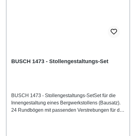
BUSCH 1473 - Stollengestaltungs-Set
BUSCH 1473 - Stollengestaltungs-SetSet für die
Innengestaltung eines Bergwerkstollens (Bausatz).
24 Rundbögen mit passenden Verstrebungen für die
Abstützung von ca. 60 cm Stollengang (teilweise
sind die Rundbögen angeschnitten, so dass man in
den Stollengang hineinsehen kann). Außerdem