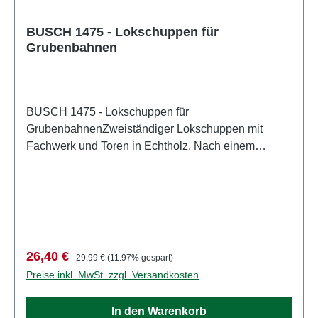
BUSCH 1475 - Lokschuppen für
Grubenbahnen
BUSCH 1475 - Lokschuppen für
GrubenbahnenZweiständiger Lokschuppen mit
Fachwerk und Toren in Echtholz. Nach einem
existierenden Vorbild der Erzbahn Schönborn-
Dreiwerden im mittleren Zschopautal (Sachsen).
Speziell für Bergwerksbahnen in H0i/H0f. Tore zum
Öffnen. Durchfahrtshöhe ca. 33 mm,
Durchfahrtsbreite 22 mm. Abstand von
Schienenmitte zu Schienenmitte ca. 32 mm. Länge
Verkaufspreis:
Regulärer Preis:
26,40 €
29,99 €
(11.97% gespart)
der Fahrzeughalle im Inneren ca. 90 mm. Bausatz.
Preise inkl. MwSt. zzgl. Versandkosten
Größe: ca. 130 x 85 mm, 55 mm hoch Eigenschaften:
Hersteller: BUSCHArtikelnummer: 1475Stückzahl: 1
In den Warenkorb
StückEAN: 4001738014754Produktart: