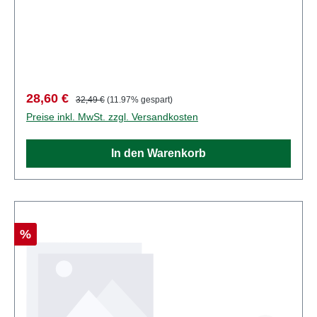
Länge je Wagen: 19 mm. Eigenschaften: Hersteller:
BUSCHArtikelnummer: 12260Stückzahl: 1
StückEAN: 4001738122602Produktart:
GrubenbahnAltersempfehlung: ab 14 JahrenWEEE-
Nr.: DE 41143719
Verkaufspreis:
Regulärer Preis:
28,60 €
32,49 €
(11.97% gespart)
Preise inkl. MwSt. zzgl. Versandkosten
In den Warenkorb
Rabatt
%