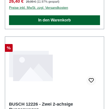
Verkaufspreis:
Regulärer Preis:
26,40 €
29,99 €
(11.97% gespart)
Preise inkl. MwSt. zzgl. Versandkosten
In den Warenkorb
Rabatt
%
BUSCH 12226 - Zwei 2-achsige