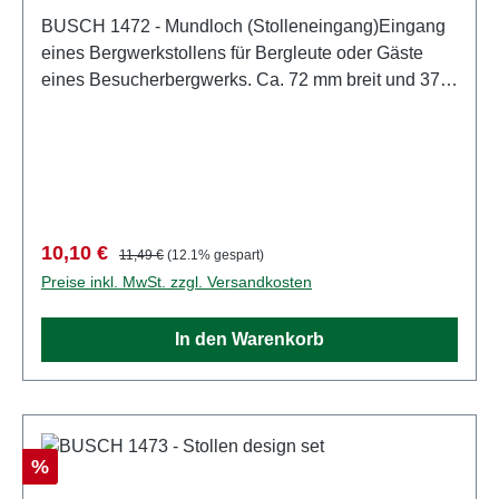
BUSCH 1472 - Mundloch (Stolleneingang)Eingang
eines Bergwerkstollens für Bergleute oder Gäste
eines Besucherbergwerks. Ca. 72 mm breit und 37
mm hoch. Ein »Mundloch«, auch Stollenmundloch
genannt, ist in der Bergmannssprache die
Bezeichnung für den Eingang eines Stollens an der
Tagesoberfläche. Stollenmundlöcher befinden sich
in der Regel im Gebirge. Eigenschaften: Hersteller:
BUSCHArtikelnummer: 1472Stückzahl: 1 StückEAN:
Verkaufspreis:
Regulärer Preis:
10,10 €
11,49 €
(12.1% gespart)
4001738014723Produktart: GrubenbahnSpur:
Preise inkl. MwSt. zzgl. Versandkosten
H0Maßstab: 1:87Altersempfehlung: ab 14
JahrenWEEE-Nr.: DE 41143719
In den Warenkorb
Rabatt
%