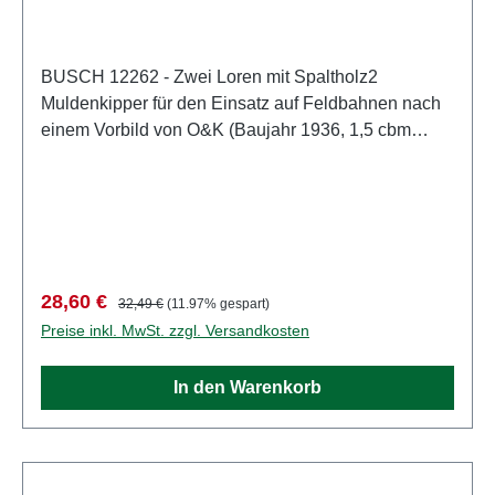
BUSCH 12262 - Zwei Loren mit Spaltholz2
Muldenkipper für den Einsatz auf Feldbahnen nach
einem Vorbild von O&K (Baujahr 1936, 1,5 cbm
Inhalt). Die Mulden sind kippbar und mit Spaltholz
befüllt. Länge der Wagen: 29 und 34
mm. Eigenschaften: Hersteller:
BUSCHArtikelnummer: 12262Stückzahl: 1
StückEAN: 4001738122626Produktart:
GrubenbahnSpur: H0Maßstab:
Verkaufspreis:
Regulärer Preis:
28,60 €
32,49 €
(11.97% gespart)
1:87Altersempfehlung: ab 14 JahrenWEEE-Nr.: DE
Preise inkl. MwSt. zzgl. Versandkosten
41143719
In den Warenkorb