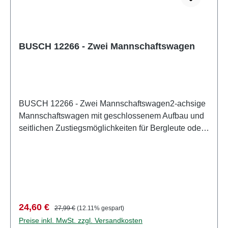
BUSCH 12266 - Zwei Mannschaftswagen
BUSCH 12266 - Zwei Mannschaftswagen2-achsige
Mannschaftswagen mit geschlossenem Aufbau und
seitlichen Zustiegsmöglichkeiten für Bergleute oder
Bergwerksbesucher. Innenausstattung mit
Sitzbänken. Mit Stangenkupplung zur Zugbildung
mit weiteren Mannschaftswagen oder Grubenbahn-
Loks. Länge je Wagen: 32 mm. Eigenschaften:
Hersteller: BUSCHArtikelnummer: 12266Stückzahl:
1 StückEAN: 4001738122664Produktart:
Verkaufspreis:
Regulärer Preis:
24,60 €
27,99 €
(12.11% gespart)
GrubenbahnAltersempfehlung: ab 14 JahrenWEEE-
Preise inkl. MwSt. zzgl. Versandkosten
Nr.: DE 41143719