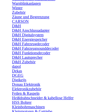
Warnblinkanlagen
Winter
Zubehör
Zäune und Begrenzung
CARSON
D&H
D&H Anschlussadapter
D&H Digitalsystem
D&H Energiespeicher
D&H Fahrzeugdecoder
D&H Fahrzeugsounddecoder
D&H Funktionsdecoder
D&H Lautsprecher
D&H Zubehör
dapol
Dekas
DGEG
Digikeijs
Donau Elektronik
Elektronikzubehör
Feilen & Raspeln
Heißdrahtschneider & kabellose Helfer
HSS Bohrer
Kleinbohrmaschinen
Kleinmotoren & Getriebe