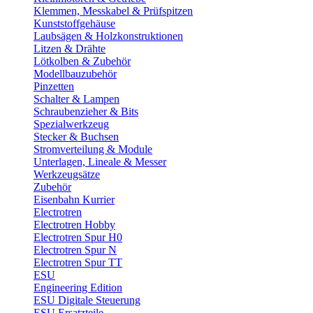
Klemmen, Messkabel & Prüfspitzen
Kunststoffgehäuse
Laubsägen & Holzkonstruktionen
Litzen & Drähte
Lötkolben & Zubehör
Modellbauzubehör
Pinzetten
Schalter & Lampen
Schraubenzieher & Bits
Spezialwerkzeug
Stecker & Buchsen
Stromverteilung & Module
Unterlagen, Lineale & Messer
Werkzeugsätze
Zubehör
Eisenbahn Kurrier
Electrotren
Electrotren Hobby
Electrotren Spur H0
Electrotren Spur N
Electrotren Spur TT
ESU
Engineering Edition
ESU Digitale Steuerung
ESU Ersatzteile