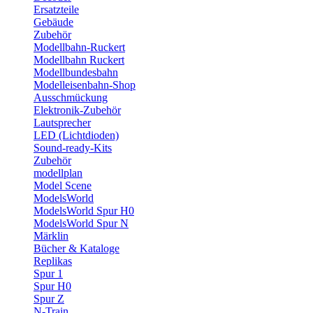
Ersatzteile
Gebäude
Zubehör
Modellbahn-Ruckert
Modellbahn Ruckert
Modellbundesbahn
Modelleisenbahn-Shop
Ausschmückung
Elektronik-Zubehör
Lautsprecher
LED (Lichtdioden)
Sound-ready-Kits
Zubehör
modellplan
Model Scene
ModelsWorld
ModelsWorld Spur H0
ModelsWorld Spur N
Märklin
Bücher & Kataloge
Replikas
Spur 1
Spur H0
Spur Z
N-Train