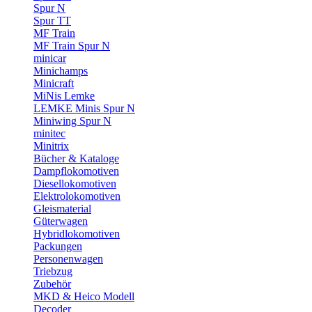
Spur N
Spur TT
MF Train
MF Train Spur N
minicar
Minichamps
Minicraft
MiNis Lemke
LEMKE Minis Spur N
Miniwing Spur N
minitec
Minitrix
Bücher & Kataloge
Dampflokomotiven
Diesellokomotiven
Elektrolokomotiven
Gleismaterial
Güterwagen
Hybridlokomotiven
Packungen
Personenwagen
Triebzug
Zubehör
MKD & Heico Modell
Decoder