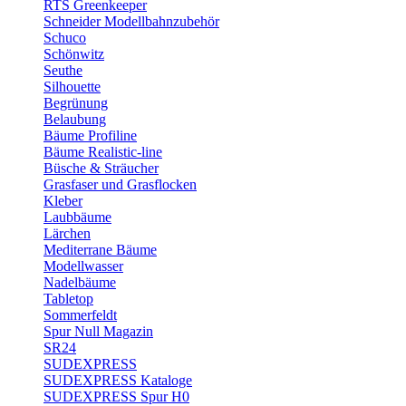
RTS Greenkeeper
Schneider Modellbahnzubehör
Schuco
Schönwitz
Seuthe
Silhouette
Begrünung
Belaubung
Bäume Profiline
Bäume Realistic-line
Büsche & Sträucher
Grasfaser und Grasflocken
Kleber
Laubbäume
Lärchen
Mediterrane Bäume
Modellwasser
Nadelbäume
Tabletop
Sommerfeldt
Spur Null Magazin
SR24
SUDEXPRESS
SUDEXPRESS Kataloge
SUDEXPRESS Spur H0