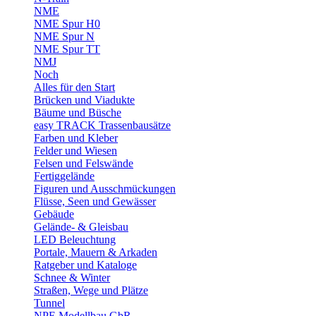
NME
NME Spur H0
NME Spur N
NME Spur TT
NMJ
Noch
Alles für den Start
Brücken und Viadukte
Bäume und Büsche
easy TRACK Trassenbausätze
Farben und Kleber
Felder und Wiesen
Felsen und Felswände
Fertiggelände
Figuren und Ausschmückungen
Flüsse, Seen und Gewässer
Gebäude
Gelände- & Gleisbau
LED Beleuchtung
Portale, Mauern & Arkaden
Ratgeber und Kataloge
Schnee & Winter
Straßen, Wege und Plätze
Tunnel
NPE Modellbau GbR