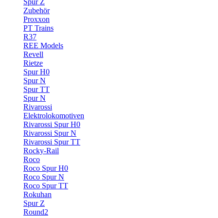
Spur Z
Zubehör
Proxxon
PT Trains
R37
REE Models
Revell
Rietze
Spur H0
Spur N
Spur TT
Spur N
Rivarossi
Elektrolokomotiven
Rivarossi Spur H0
Rivarossi Spur N
Rivarossi Spur TT
Rocky-Rail
Roco
Roco Spur H0
Roco Spur N
Roco Spur TT
Rokuhan
Spur Z
Round2