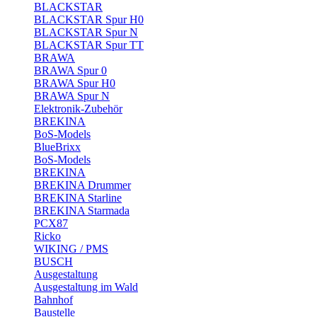
BLACKSTAR
BLACKSTAR Spur H0
BLACKSTAR Spur N
BLACKSTAR Spur TT
BRAWA
BRAWA Spur 0
BRAWA Spur H0
BRAWA Spur N
Elektronik-Zubehör
BREKINA
BoS-Models
BlueBrixx
BoS-Models
BREKINA
BREKINA Drummer
BREKINA Starline
BREKINA Starmada
PCX87
Ricko
WIKING / PMS
BUSCH
Ausgestaltung
Ausgestaltung im Wald
Bahnhof
Baustelle