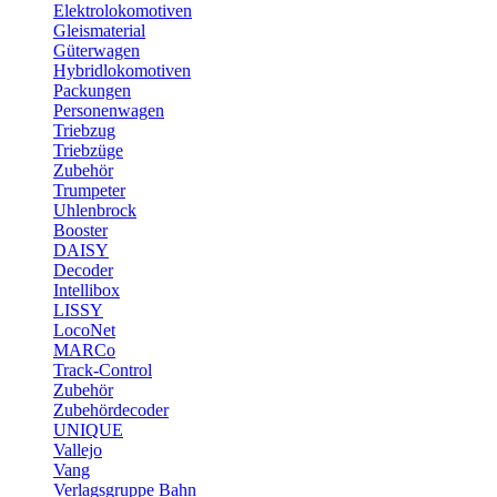
Elektrolokomotiven
Gleismaterial
Güterwagen
Hybridlokomotiven
Packungen
Personenwagen
Triebzug
Triebzüge
Zubehör
Trumpeter
Uhlenbrock
Booster
DAISY
Decoder
Intellibox
LISSY
LocoNet
MARCo
Track-Control
Zubehör
Zubehördecoder
UNIQUE
Vallejo
Vang
Verlagsgruppe Bahn