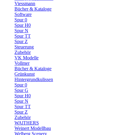
Viessmann
Bücher & Kataloge
Software
Spur 0
Spur H0
Spur N
Spur TT
Spur Z
Steuerung
Zubehör
VK Modelle
Vollmer
Bücher & Kataloge
Grünkunst
Hintergrundkulissen
Spur 0
Spur G
Spur H0
Spur N
Spur TT
Spur Z
Zubehör
WAlTHERS
Weinert Modellbau
Welberg Scenery