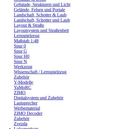
Gebäude, Strukturen und Licht
Gelände, Felsen und Portale
Landschaft, Schotter & Laub
Landschaft, Schotter und Laub
Layout & Straße
Layoutsystem und Straßenbett
Lernspielzeug
Maßstab 1:48
Spur 0
Spur G
Spur H0
Spur N
Werkzeug
Wissenschaft / Lernspielzeug
Zubehör
Y-Modelle
YaMoRC
ZIMO
Digitalsystem und Zubehör
Lautsprecher
Werbematerial
ZIMO Decoder
Zubehör
Zvezda
Lokomotiven