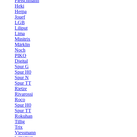
Fleischmann
Heki
Herpa
Jouef
LGB
Liliput
Lima
Minitrix
Märklin
Noch
PIKO
Digital
Spur G
Spur H0
Spur N
Spur TT
Rietze
Rivarossi
Roco
Spur H0
Spur TT
Rokuhan
Tillig
Trix
Viessmann