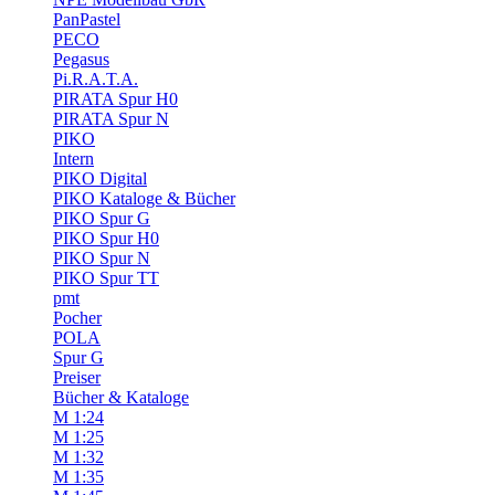
PanPastel
PECO
Pegasus
Pi.R.A.T.A.
PIRATA Spur H0
PIRATA Spur N
PIKO
Intern
PIKO Digital
PIKO Kataloge & Bücher
PIKO Spur G
PIKO Spur H0
PIKO Spur N
PIKO Spur TT
pmt
Pocher
POLA
Spur G
Preiser
Bücher & Kataloge
M 1:24
M 1:25
M 1:32
M 1:35