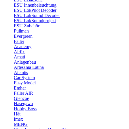
ESU Innenbeleuchtung
ESU LokPilot Decoder
ESU LokSound Decoder
ESU LokSoundprojekt
ESU Zubehör
Pullman
Evergreen
Faller
Academy
Airfix
Amati
Anlagenbau
Artesania Latina
Atlantis
Car System
Easy Model
Emhar
Faller AIR
Glencoe
Hasegawa
Hobby Boss
Hät
Imex
MENG