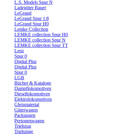
L.S. Models Spur N
Ladegüter Bauer
LeGrand
LeGrand Spur 1:8
LeGrand Spur H0
Lemke Collection
LEMKE collection Spur H0
LEMKE collection Spur N
LEMKE collection Spur TT
Lenz
Spur 0
Digital Plus
Digital Plus
Spur 0
LGB
Bücher & Kataloge
Dampflokomotiven
Diesellokomotiven
Elektrolokomotiven
Gleismaterial
Güterwagen
Packungen
Personenwagen
Triebzug
Triebzüge