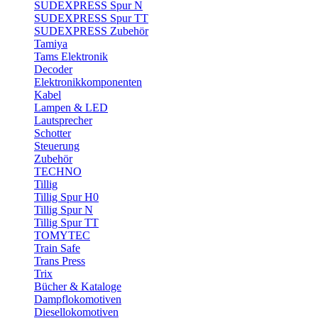
SUDEXPRESS Spur N
SUDEXPRESS Spur TT
SUDEXPRESS Zubehör
Tamiya
Tams Elektronik
Decoder
Elektronikkomponenten
Kabel
Lampen & LED
Lautsprecher
Schotter
Steuerung
Zubehör
TECHNO
Tillig
Tillig Spur H0
Tillig Spur N
Tillig Spur TT
TOMYTEC
Train Safe
Trans Press
Trix
Bücher & Kataloge
Dampflokomotiven
Diesellokomotiven