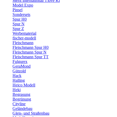
Merit International/ I love Ki
Model Expo
Pinsel
Sondersets
Spur H0
Spur N
Spur Z
Werbematerial
fischer-modell
Fleischmann
Fleischmann Spur H0
Fleischmann Spur N
Fleischmann Spur TT
Fulgurex
GeraMond
Gützold
Hack
Halling
Heico Modell
Heki
Begrasung
Begrünung
Cityline
Geländebau
Gleis- und Straßenbau