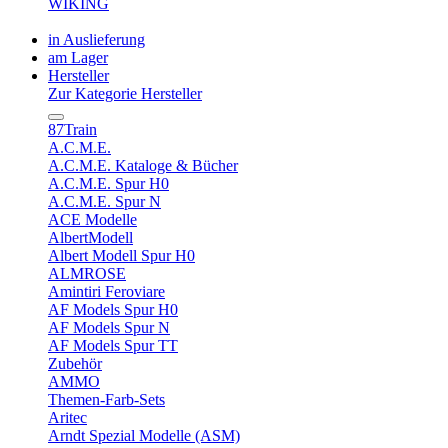
WIKING
in Auslieferung
am Lager
Hersteller
Zur Kategorie Hersteller
87Train
A.C.M.E.
A.C.M.E. Kataloge & Bücher
A.C.M.E. Spur H0
A.C.M.E. Spur N
ACE Modelle
AlbertModell
Albert Modell Spur H0
ALMROSE
Amintiri Feroviare
AF Models Spur H0
AF Models Spur N
AF Models Spur TT
Zubehör
AMMO
Themen-Farb-Sets
Aritec
Arndt Spezial Modelle (ASM)