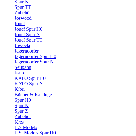
Spur N
Spur TT
Zubehör
Joswood
Jouef
Jouef Spur H0
Jouef Spur N
Jouef Spur TT
Juweela
Jägerndorfer
Jägerndorfer Spur H0
Jägerndorfer Spur N
Seilbahn
Kato
KATO Spur H0
KATO Spur N
Kibri
Bücher & Kataloge
Spur H0
Spur N
Spur Z
Zubehör
Kres
L.S.Models
L.S. Models Spur H0