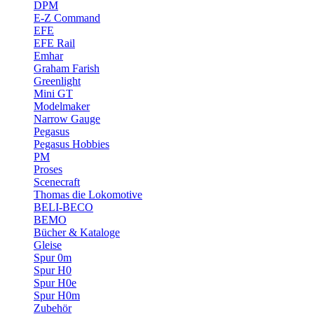
DPM
E-Z Command
EFE
EFE Rail
Emhar
Graham Farish
Greenlight
Mini GT
Modelmaker
Narrow Gauge
Pegasus
Pegasus Hobbies
PM
Proses
Scenecraft
Thomas die Lokomotive
BELI-BECO
BEMO
Bücher & Kataloge
Gleise
Spur 0m
Spur H0
Spur H0e
Spur H0m
Zubehör