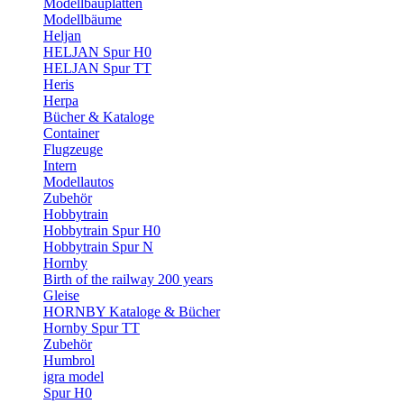
Modellbauplatten
Modellbäume
Heljan
HELJAN Spur H0
HELJAN Spur TT
Heris
Herpa
Bücher & Kataloge
Container
Flugzeuge
Intern
Modellautos
Zubehör
Hobbytrain
Hobbytrain Spur H0
Hobbytrain Spur N
Hornby
Birth of the railway 200 years
Gleise
HORNBY Kataloge & Bücher
Hornby Spur TT
Zubehör
Humbrol
igra model
Spur H0