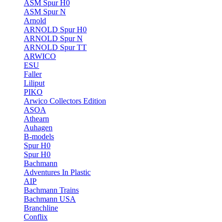
ASM Spur H0
ASM Spur N
Arnold
ARNOLD Spur H0
ARNOLD Spur N
ARNOLD Spur TT
ARWICO
ESU
Faller
Liliput
PIKO
Arwico Collectors Edition
ASOA
Athearn
Auhagen
B-models
Spur H0
Spur H0
Bachmann
Adventures In Plastic
AIP
Bachmann Trains
Bachmann USA
Branchline
Conflix