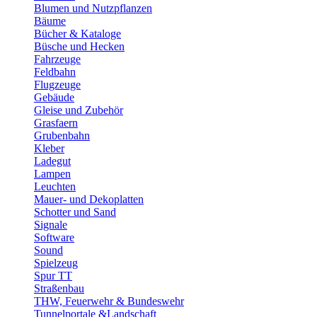
Blumen und Nutzpflanzen
Bäume
Bücher & Kataloge
Büsche und Hecken
Fahrzeuge
Feldbahn
Flugzeuge
Gebäude
Gleise und Zubehör
Grasfaern
Grubenbahn
Kleber
Ladegut
Lampen
Leuchten
Mauer- und Dekoplatten
Schotter und Sand
Signale
Software
Sound
Spielzeug
Spur TT
Straßenbau
THW, Feuerwehr & Bundeswehr
Tunnelportale &Landschaft