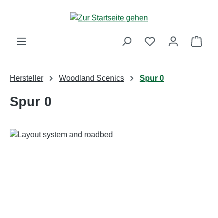
Zum Hauptinhalt springen
Ware
Hersteller
Woodland Scenics
Spur 0
Spur 0