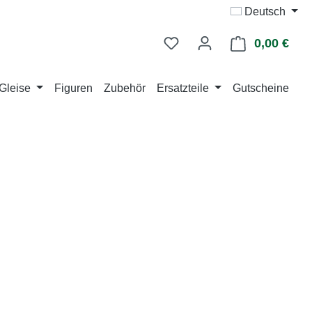
Deutsch
0,00 €
Ware
Gleise
Figuren
Zubehör
Ersatzteile
Gutscheine