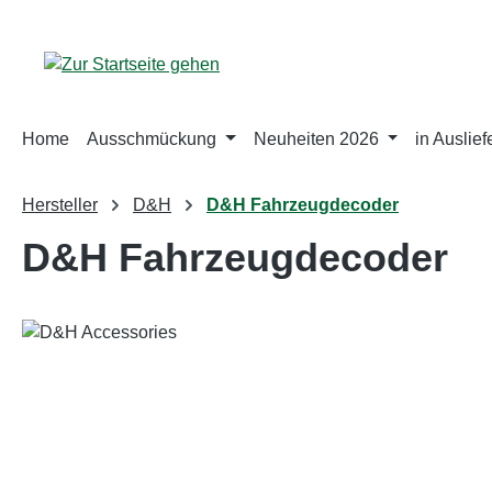
m Hauptinhalt springen
Zur Suche springen
Zur Hauptnavigation springen
Home
Ausschmückung
Neuheiten 2026
in Auslie
Hersteller
D&H
D&H Fahrzeugdecoder
D&H Fahrzeugdecoder