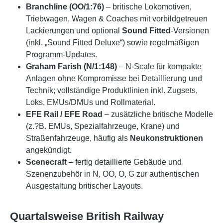
Branchline (OO/1:76)
– britische Lokomotiven,
Triebwagen, Wagen & Coaches mit vorbildgetreuen
Lackierungen und optional
Sound Fitted
-Versionen
(inkl. „Sound Fitted Deluxe“) sowie regelmäßigen
Programm-Updates.
Graham Farish (N/1:148)
– N-Scale für kompakte
Anlagen ohne Kompromisse bei Detaillierung und
Technik; vollständige Produktlinien inkl. Zugsets,
Loks, EMUs/DMUs und Rollmaterial.
EFE Rail / EFE Road
– zusätzliche britische Modelle
(z.?B. EMUs, Spezialfahrzeuge, Krane) und
Straßenfahrzeuge, häufig als
Neukonstruktionen
angekündigt.
Scenecraft
– fertig detaillierte Gebäude und
Szenenzubehör in N, OO, O, G zur authentischen
Ausgestaltung britischer Layouts.
Quartalsweise
British Railway