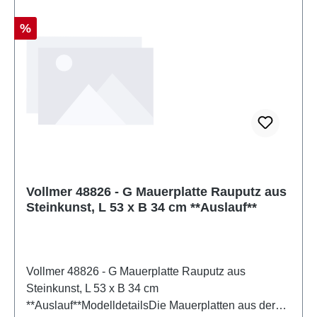
Spannungsquelle nur ein nach VDE 0570-2-7/DIN
EN 61558-2-7 gefertigter Spielzeug-Transformator
Rabatt
%
verwendet werden. Eigenschaften: Hersteller:
VollmerArtikelnummer: 48824Stückzahl: 1
StückEAN: 4026602488240Produktart:
SteinkunstSpur: GMaßstab: 1:22,5Altersempfehlung:
ab 14 JahrenWEEE-Nr.: DE 86057721
Vollmer 48826 - G Mauerplatte Rauputz aus
Steinkunst, L 53 x B 34 cm **Auslauf**
Vollmer 48826 - G Mauerplatte Rauputz aus
Steinkunst, L 53 x B 34 cm
**Auslauf**ModelldetailsDie Mauerplatten aus der