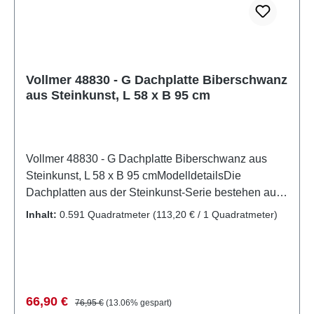
Vollmer 48830 - G Dachplatte Biberschwanz
aus Steinkunst, L 58 x B 95 cm
Vollmer 48830 - G Dachplatte Biberschwanz aus
Steinkunst, L 58 x B 95 cmModelldetailsDie
Dachplatten aus der Steinkunst-Serie bestehen aus
wetterfestem Sedimentverbundwerkstoff. Dieser
Inhalt:
0.591 Quadratmeter
(113,20 € / 1 Quadratmeter)
Werkstoff erzeugt eine unübertroffen realistische
Steinoberfläche. Die Platten sind flexibel und
einfach mit einem Cutter-Messer
zuschneidbar.Detailliertes maßstabsgetreues Modell
für erwachsene Sammler. Vorsichtig behandeln.
Verkaufspreis:
Regulärer Preis:
66,90 €
76,95 €
(13.06% gespart)
Nicht für Kinder unter 14 Jahren geeignet. Es enthält