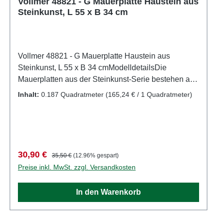
Vollmer 48821 - G Mauerplatte Haustein aus
Steinkunst, L 55 x B 34 cm
Vollmer 48821 - G Mauerplatte Haustein aus
Steinkunst, L 55 x B 34 cmModelldetailsDie
Mauerplatten aus der Steinkunst-Serie bestehen aus
wetterfestem Sedimentverbundwerkstoff. Dieser
Inhalt:
0.187 Quadratmeter
(165,24 € / 1 Quadratmeter)
Werkstoff erzeugt eine unübertroffen realistische
Steinoberfläche. Aufgrund der zweifarbigen
Gestaltung, heben sich die Fugen optisch ab. Die
Platten sind flexibel und einfach mit einem Cutter-
Messer zuschneidbar.Detailliertes
Verkaufspreis:
Regulärer Preis:
30,90 €
35,50 €
(12.96% gespart)
maßstabsgetreues Modell für erwachsene Sammler.
Preise inkl. MwSt. zzgl. Versandkosten
Vorsichtig behandeln. Nicht für Kinder unter 14
Jahren geeignet. Es enthält Kleinteile, die eine
In den Warenkorb
Erstickungsgefahr darstellen können, und einige
Komponenten weisen funktionelle scharfe Spitzen