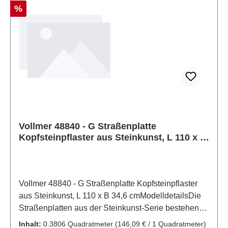
werden. Eigenschaften: Hersteller:
Rabatt
%
VollmerArtikelnummer: 48831Stückzahl: 1
StückEAN: 4026602488318Produktart:
SteinkunstSpur: GMaßstab: 1:22,5Altersempfehlung:
ab 14 JahrenWEEE-Nr.: DE 86057721
Vollmer 48840 - G Straßenplatte
Kopfsteinpflaster aus Steinkunst, L 110 x B
34,6 cm
Vollmer 48840 - G Straßenplatte Kopfsteinpflaster
aus Steinkunst, L 110 x B 34,6 cmModelldetailsDie
Straßenplatten aus der Steinkunst-Serie bestehen
aus wetterfestem Sedimentverbundwerkstoff. Dieser
Inhalt:
0.3806 Quadratmeter
(146,09 € / 1 Quadratmeter)