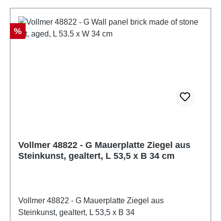
auf.Zum Betrieb des vorliegenden Produkts darf als
Spannungsquelle nur ein nach VDE 0570-2-7/DIN
EN 61558-2-7 gefertigter Spielzeug-Transformator
Rabatt
%
verwendet werden. Eigenschaften: Hersteller:
VollmerArtikelnummer: 48821Stückzahl: 1
StückEAN: 4026602488219Produktart:
SteinkunstSpur: GMaßstab: 1:22,5Altersempfehlung:
ab 14 JahrenWEEE-Nr.: DE 86057721
Vollmer 48822 - G Mauerplatte Ziegel aus
Steinkunst, gealtert, L 53,5 x B 34 cm
Vollmer 48822 - G Mauerplatte Ziegel aus
Steinkunst, gealtert, L 53,5 x B 34