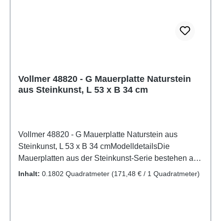
Vollmer 48820 - G Mauerplatte Naturstein
aus Steinkunst, L 53 x B 34 cm
Vollmer 48820 - G Mauerplatte Naturstein aus
Steinkunst, L 53 x B 34 cmModelldetailsDie
Mauerplatten aus der Steinkunst-Serie bestehen aus
wetterfestem Sedimentverbundwerkstoff. Dieser
Inhalt:
0.1802 Quadratmeter
(171,48 € / 1 Quadratmeter)
Werkstoff erzeugt eine unübertroffen realistische
Steinoberfläche. Aufgrund der zweifarbigen
Gestaltung, heben sich die Fugen optisch ab. Die
Platten sind flexibel und einfach mit einem Cutter-