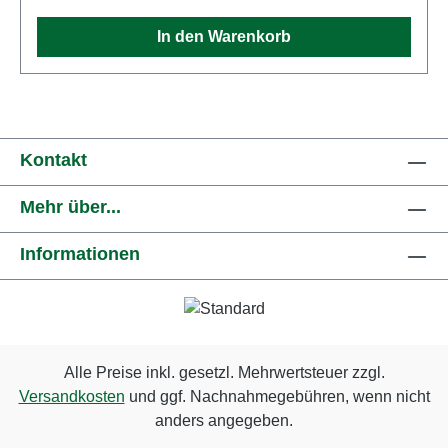
Erstickungsgefahr darstellen können, und einige
In den Warenkorb
Komponenten weisen funktionelle scharfe Spitzen
auf.Zum Betrieb des vorliegenden Produkts darf als
Spannungsquelle nur ein nach VDE 0570-2-7/DIN
EN 61558-2-7 gefertigter Spielzeug-Transformator
verwendet werden. Eigenschaften: Hersteller:
Kontakt
VollmerArtikelnummer: 48900Stückzahl: 1
StückEAN: 4026602489001Produktart:
Mehr über...
SteinkunstSpur: GMaßstab: 1:22,5Altersempfehlung:
ab 14 JahrenWEEE-Nr.: DE 86057721
Informationen
Alle Preise inkl. gesetzl. Mehrwertsteuer zzgl.
Versandkosten
und ggf. Nachnahmegebühren, wenn nicht
anders angegeben.