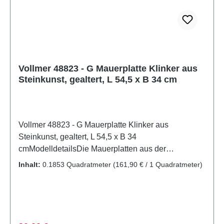
VollmerArtikelnummer: 48822Stückzahl: 1
StückEAN: 4026602488226Produktart:
SteinkunstSpur: GMaßstab: 1:22,5Altersempfehlung:
ab 14 JahrenWEEE-Nr.: DE 86057721
Vollmer 48823 - G Mauerplatte Klinker aus
Steinkunst, gealtert, L 54,5 x B 34 cm
Vollmer 48823 - G Mauerplatte Klinker aus
Steinkunst, gealtert, L 54,5 x B 34
cmModelldetailsDie Mauerplatten aus der
Steinkunst-Serie bestehen aus wetterfestem
Inhalt:
0.1853 Quadratmeter
(161,90 € / 1 Quadratmeter)
Sedimentverbundwerkstoff. Dieser Werkstoff erzeugt
eine unübertroffen realistische Steinoberfläche.
Aufgrund der zweifarbigen Gestaltung, heben sich
die Fugen optisch ab. Die Platten sind flexibel und
einfach mit einem Cutter-Messer zuschneidbar. Eine