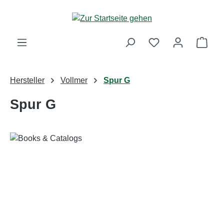
Zum Hauptinhalt springen
Ware
Hersteller
Vollmer
Spur G
Spur G