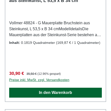
aus Steinkunst, L 53,5 x B 34 cm
Vollmer 48824 - G Mauerplatte Bruchstein aus
Steinkunst, L 53,5 x B 34 cmModelldetailsDie
Mauerplatten aus der Steinkunst-Serie bestehen aus
wetterfestem Sedimentverbundwerkstoff. Dieser
Inhalt:
0.1819 Quadratmeter
(169,87 € / 1 Quadratmeter)
Werkstoff erzeugt eine unübertroffen realistische
Steinoberfläche. Aufgrund der zweifarbigen
Gestaltung, heben sich die Fugen optisch ab. Die
Platten sind flexibel und einfach mit einem Cutter-
Messer zuschneidbar.Detailliertes
Verkaufspreis:
Regulärer Preis:
30,90 €
35,50 €
(12.96% gespart)
maßstabsgetreues Modell für erwachsene Sammler.
Preise inkl. MwSt. zzgl. Versandkosten
Vorsichtig behandeln. Nicht für Kinder unter 14
Jahren geeignet. Es enthält Kleinteile, die eine
In den Warenkorb
Erstickungsgefahr darstellen können, und einige
Komponenten weisen funktionelle scharfe Spitzen
auf.Zum Betrieb des vorliegenden Produkts darf als