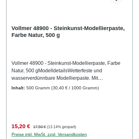
Vollmer 48900 - Steinkunst-Modellierpaste,
Farbe Natur, 500 g
Vollmer 48900 - Steinkunst-Modellierpaste, Farbe
Natur, 500 gModelldetailsWetterfeste und
wasserverdünnbare Modellierpaste. Mit
handelsüblichen, wasserverdünnbaren Färbemitteln
Inhalt:
500 Gramm
(30,40 € / 1000 Gramm)
(z. B. Acrylfarben, Pulver oder Acryl-Abtönpasten)
kann die Paste individuell farblich gestaltet werden.
Es genügen die Farben Schwarz, Braun und Rot, um
den gewünschten Farbton zu erhalten.Detailliertes
maßstabsgetreues Modell für erwachsene Sammler.
Verkaufspreis:
Regulärer Preis:
15,20 €
17,50 €
(13.14% gespart)
Vorsichtig behandeln. Nicht für Kinder unter 14
Preise inkl. MwSt. zzgl. Versandkosten
Jahren geeignet. Es enthält Kleinteile, die eine