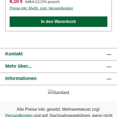
Verkaufspreis:
Regulärer Preis:
6,10 €
6,95 €
(12.23% gespart)
funktionelle scharfe Spitzen auf. Eigenschaften:
Preise inkl. MwSt. zzgl. Versandkosten
Hersteller: PreiserArtikelnummer: 68294Stückzahl:
Set aus mehreren TeilenEAN:
In den Warenkorb
4041032682945Produktart: FigurenMaßstab:
1:50Altersempfehlung: ab 14 Jahren
Kontakt
Mehr über...
Informationen
Alle Preise inkl. gesetzl. Mehrwertsteuer zzgl.
Versandkosten
und ggf. Nachnahmegebühren, wenn nicht