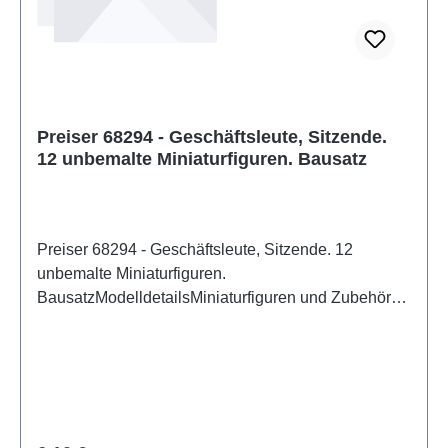
Preiser 68294 - Geschäftsleute, Sitzende.
12 unbemalte Miniaturfiguren. Bausatz
Preiser 68294 - Geschäftsleute, Sitzende. 12
unbemalte Miniaturfiguren.
BausatzModelldetailsMiniaturfiguren und Zubehör
für die Modelleisenbahn und für den Modellbau von
PreiserDetailliertes maßstabsgetreues Modell für
erwachsene Sammler. Vorsichtig behandeln. Nicht
für Kinder unter 14 Jahren geeignet. Es enthält
Kleinteile, die eine Erstickungsgefahr darstellen
können, und einige Komponenten weisen