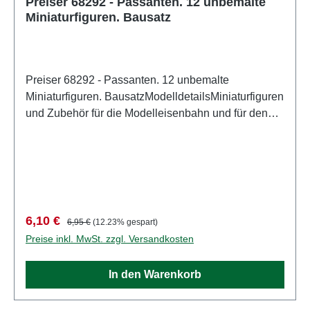
Preiser 68292 - Passanten. 12 unbemalte
Miniaturfiguren. Bausatz
Preiser 68292 - Passanten. 12 unbemalte
Miniaturfiguren. BausatzModelldetailsMiniaturfiguren
und Zubehör für die Modelleisenbahn und für den
Modellbau von PreiserDetailliertes
maßstabsgetreues Modell für erwachsene Sammler.
Vorsichtig behandeln. Nicht für Kinder unter 14
Jahren geeignet. Es enthält Kleinteile, die eine
Erstickungsgefahr darstellen können, und einige
Komponenten weisen funktionelle scharfe Spitzen
Verkaufspreis:
Regulärer Preis:
6,10 €
6,95 €
(12.23% gespart)
auf. Eigenschaften: Hersteller:
Preise inkl. MwSt. zzgl. Versandkosten
PreiserArtikelnummer: 68292Stückzahl: Set aus
mehreren TeilenEAN: 4041032682921Produktart:
In den Warenkorb
FigurenMaßstab: 1:50Altersempfehlung: ab 14
Jahren