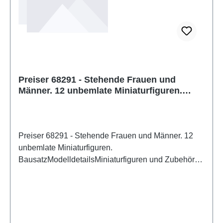
Preiser 68291 - Stehende Frauen und
Männer. 12 unbemlate Miniaturfiguren.
Bausatz
Preiser 68291 - Stehende Frauen und Männer. 12
unbemlate Miniaturfiguren.
BausatzModelldetailsMiniaturfiguren und Zubehör
für die Modelleisenbahn und für den Modellbau von
PreiserDetailliertes maßstabsgetreues Modell für
erwachsene Sammler. Vorsichtig behandeln. Nicht
für Kinder unter 14 Jahren geeignet. Es enthält
Kleinteile, die eine Erstickungsgefahr darstellen