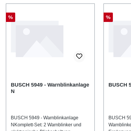
eingeschal
Herstelle
Rabatt
Rabatt
%
%
5928Stück
400173805
Warnblink
1:87Alters
JahrenWEE
BUSCH 5949 - Warnblinkanlage
BUSCH 59
N
BUSCH 5949 - Warnblinkanlage
BUSCH 595
NKomplett-Set: 2 Warnblinker und
Warnblinke