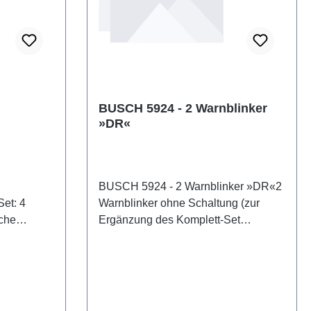
BUSCH 5924 - 2 Warnblinker
»DR«
BUSCH 5924 - 2 Warnblinker »DR«2
et: 4
Warnblinker ohne Schaltung (zur
sche
Ergänzung des Komplett-Set
ig und
5928). Eigenschaften: Hersteller:
ften:
BUSCHArtikelnummer:
nummer:
5924Stückzahl: 1 StückEAN:
N:
4001738059243Produktart:
:
WarnblinkanlagenSpur: H0Maßstab: