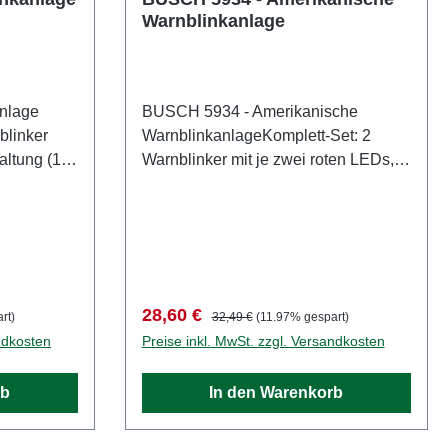
Warnblinkanlage
nlage
BUSCH 5934 - Amerikanische
blinker
WarnblinkanlageKomplett-Set: 2
altung (14-
Warnblinker mit je zwei roten LEDs,
Schaltkasten und
fertig und
Blinkschaltung. Eigenschaften:
Hersteller: BUSCHArtikelnummer:
 der DDR
5934Stückzahl: 1 StückEAN:
ch heute
4001738059342Produktart:
Eine
WarnblinkanlagenSpur: H0Maßstab:
Verkaufspreis:
Regulärer Preis:
28,60 €
rt)
32,49 €
(11.97% gespart)
ng und
1:87Altersempfehlung: ab 14
ndkosten
Preise inkl. MwSt. zzgl. Versandkosten
reien
JahrenWEEE-Nr.: DE 41143719
g mit IR-
rb
In den Warenkorb
ter (Nr.
ker durch
ch