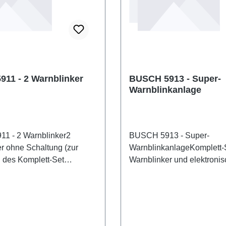
11 - 2 Warnblinker
BUSCH 5913 - Super-
Warnblinkanlage
1 - 2 Warnblinker2
BUSCH 5913 - Super-
r ohne Schaltung (zur
WarnblinkanlageKomplett-S
 des Komplett-Set
Warnblinker und elektroni
nschaften: Hersteller:
Blinkschaltung. Einbaufert
ikelnummer:
funktionsgeprüft. Eigenscha
zahl: 1 StückEAN:
Hersteller: BUSCHArtikel
9113Produktart:
5913Stückzahl: 1 StückEA
anlagenSpur: H0Maßstab:
4001738059137Produktart