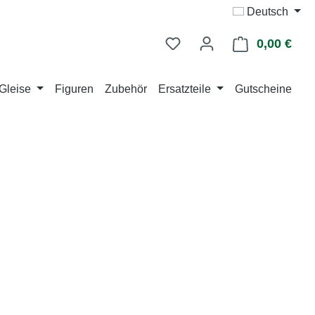
Deutsch
0,00 €
Ware
Gleise
Figuren
Zubehör
Ersatzteile
Gutscheine