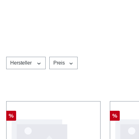
Hersteller
Preis
Rabatt
Rabatt
%
%