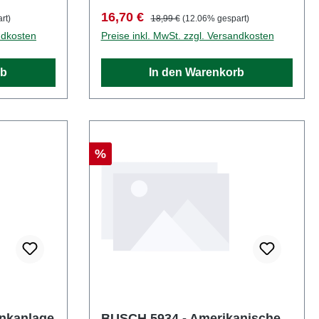
0Maßstab:
1:87Altersempfehlung: ab 14
Verkaufspreis:
Regulärer Preis:
16,70 €
rt)
18,99 €
(12.06% gespart)
14
JahrenWEEE-Nr.: DE 41143719
ndkosten
Preise inkl. MwSt. zzgl. Versandkosten
43719
rb
In den Warenkorb
Rabatt
%
nkanlage
BUSCH 5934 - Amerikanische