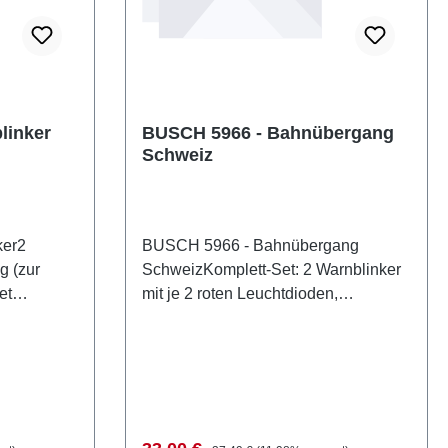
linker
BUSCH 5966 - Bahnübergang
Schweiz
ker2
BUSCH 5966 - Bahnübergang
g (zur
SchweizKomplett-Set: 2 Warnblinker
et
mit je 2 roten Leuchtdioden,
eller:
elektronische Blinkschaltung und
Andreaskreuzen für ein- und
N:
zweigleisige Bahnübergänge.
:
Einbaufertig und funktionsgeprüft. Die
TMaßstab:
elektronische Blinkschaltung und
 14
LEDs sorgen für wartungsfreien
Regulärer Preis: