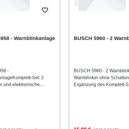
58 - Warnblinkanlage
BUSCH 5960 - 2 Warnb
58 -
BUSCH 5960 - 2 Warnblin
nlageKomplett-Set: 2
Warnblinker ohne Schaltun
r und elektronische
Ergänzung des Komplett-S
tung. Einbaufertig und
5958). Eigenschaften: Herst
ut maßstäblich
BUSCHArtikelnummer:
ße und vorbildgetreu in der
5960Stückzahl: 1 StückEA
. Eine neue elektronische
4001738059601Produktart
tung und LEDs sorgen für
WarnblinkanlagenSpur: T
eien Dauerbetrieb. In
1:120Altersempfehlung: ab
egulärer Preis:
Regulärer Preis: