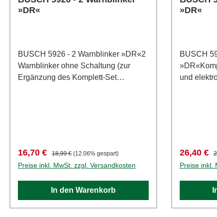
»DR«
»DR«
BUSCH 5926 - 2 Warnblinker »DR«2
BUSCH 592
Warnblinker ohne Schaltung (zur
»DR«Komple
Ergänzung des Komplett-Set
und elektr
5929). Eigenschaften: Hersteller:
16 V Gleic
BUSCHArtikelnummer:
Wechselspa
5926Stückzahl: 1 StückEAN:
funktionsgeprüft.
4001738059267Produktart:
Andreaskre
WarnblinkanlagenAltersempfehlung:
zum Einsa
ab 14 JahrenWEEE-Nr.: DE
noch Verw
Verkaufspreis:
Regulärer Preis:
Verkaufsp
R
16,70 €
26,40 €
18,99 €
(12.06% gespart)
2
41143719
elektronis
Preise inkl. MwSt. zzgl. Versandkosten
Preise inkl.
LEDs sorge
Dauerbetri
In den Warenkorb
I
Lichtschran
5961) könn
Zugannähe