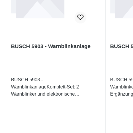
BUSCH 5903 - Warnblinkanlage
BUSCH 59
BUSCH 5903 -
BUSCH 591
WarnblinkanlageKomplett-Set: 2
Warnblinke
Warnblinker und elektronische
Ergänzung
Blinkschaltung. Einbaufertig und
5903). Eige
funktionsgeprüft. Absolut maßstäblich
BUSCHArt
in der Größe und vorbildgetreu in der
5911Stück
Farbgebung. Eine neue elektronische
400173805
Blinkschaltung und LEDs sorgen für
Warnblink