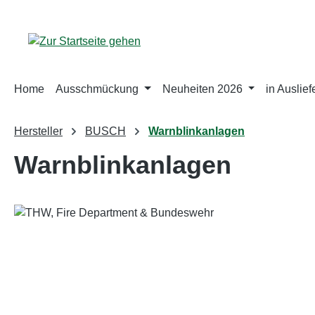
m Hauptinhalt springen
Zur Suche springen
Zur Hauptnavigation springen
Home
Ausschmückung
Neuheiten 2026
in Auslie
Hersteller
BUSCH
Warnblinkanlagen
Warnblinkanlagen