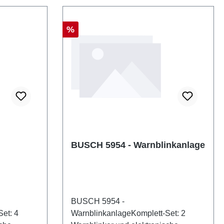
enschaften:
nummer:
Rabatt
%
N:
:
pfehlung:
E
BUSCH 5954 - Warnblinkanlage
BUSCH 5954 -
et: 4
WarnblinkanlageKomplett-Set: 2