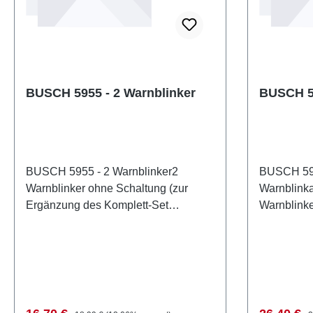
BUSCH 5955 - 2 Warnblinker
BUSCH 59
BUSCH 5955 - 2 Warnblinker2
BUSCH 59
Warnblinker ohne Schaltung (zur
Warnblinka
Ergänzung des Komplett-Set
Warnblinke
5954). Eigenschaften: Hersteller:
Blinkschal
BUSCHArtikelnummer:
funktionsgeprüft. Absol
5955Stückzahl: 1 StückEAN:
in der Grö
4001738059557Produktart:
Farbgebung
WarnblinkanlagenSpur: ZMaßstab:
Blinkschal
1:220Altersempfehlung: ab 14
wartungsfr
Regulärer Preis:
R