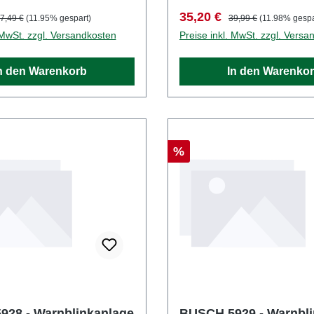
empfehlung: ab 14
WarnblinkanlagenSpur: H
reis:
egulärer Preis:
Verkaufspreis:
Regulärer Preis:
35,20 €
7,49 €
(11.95% gespart)
39,99 €
(11.98% gespa
E-Nr.: DE 41143719
1:87Altersempfehlung: ab 
 MwSt. zzgl. Versandkosten
Preise inkl. MwSt. zzgl. Versa
JahrenWEEE-Nr.: DE 411
n den Warenkorb
In den Warenko
Rabatt
%
28 - Warnblinkanlage
BUSCH 5929 - Warnbli