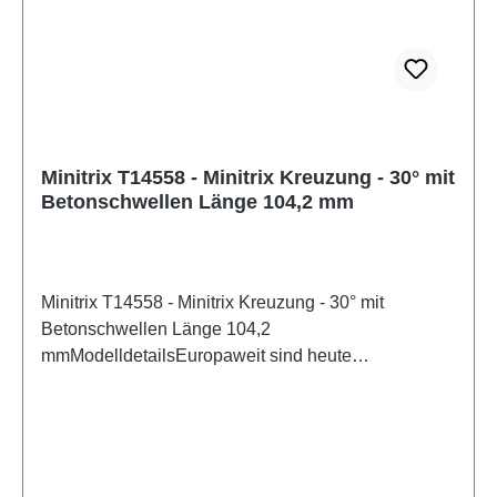
Minitrix T14558 - Minitrix Kreuzung - 30° mit
Betonschwellen Länge 104,2 mm
Minitrix T14558 - Minitrix Kreuzung - 30° mit
Betonschwellen Länge 104,2
mmModelldetailsEuropaweit sind heute
Betonschwellengleise inzwischen Standard – und
das soll auch für die Modelleisenbahn gelten. Die
Spur N bekommt jetzt ein Betonschwellengleis mit
NEM-konformen Gleisprofil Code 60. Das
Gleissystem lässt sich nach Belieben erweitern. Das