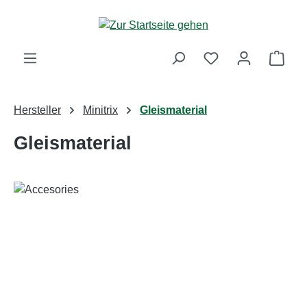
Zum Hauptinhalt springen
Ware
Hersteller
Minitrix
Gleismaterial
Gleismaterial