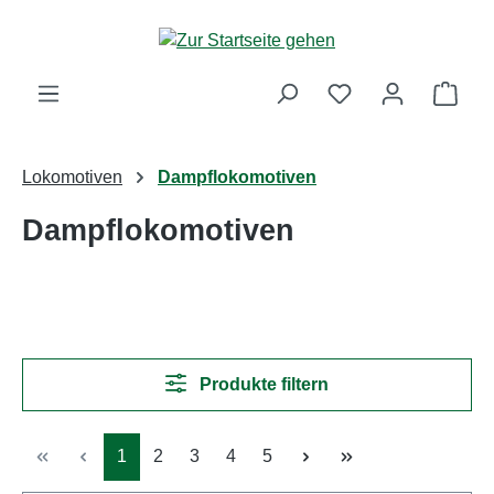
Zum Hauptinhalt springen
Ware
Lokomotiven
Dampflokomotiven
Dampflokomotiven
Produkte filtern
Seite
Seite
Seite
Seite
Seite
1
2
3
4
5