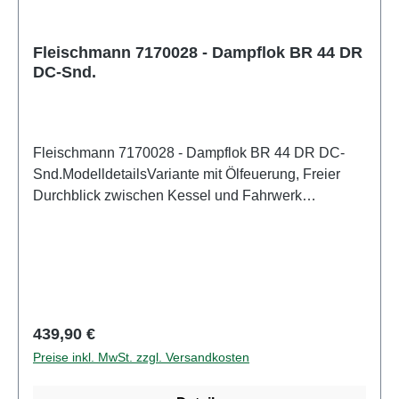
134mmMindestradius: 192mmKupplung:
NeinInneneinrichtung: mit Inneneinrichtung
ausgestattetInnenbeleuchtung: NeinSpitzenlicht:
Fleischmann 7170028 - Dampflok BR 44 DR
DC-Snd.
LED-Spitzenlicht mit LichtwechselSound:
JAAltersempfehlung: ab 14 JahrenWEEE-Nr.: DE
67942834
Fleischmann 7170028 - Dampflok BR 44 DR DC-
Snd.ModelldetailsVariante mit Ölfeuerung, Freier
Durchblick zwischen Kessel und Fahrwerk
Beheimatung Rbd Erfurt, Bw Saalfeld, Im
Digitalbetrieb mit schaltbarer Führerstandsund
TriebwerksbeleuchtungDetailliertes
maßstabsgetreues Modell für erwachsene Sammler.
Vorsichtig behandeln. Nicht für Kinder unter 14
Jahren geeignet. Es enthält Kleinteile, die eine
Regulärer Preis:
439,90 €
Erstickungsgefahr darstellen können, und einige
Preise inkl. MwSt. zzgl. Versandkosten
Komponenten weisen funktionelle scharfe Spitzen
auf.Zum Betrieb des vorliegenden Produkts darf als