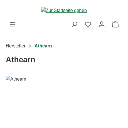
Zum Hauptinhalt springen
Ware
Hersteller
Athearn
Athearn