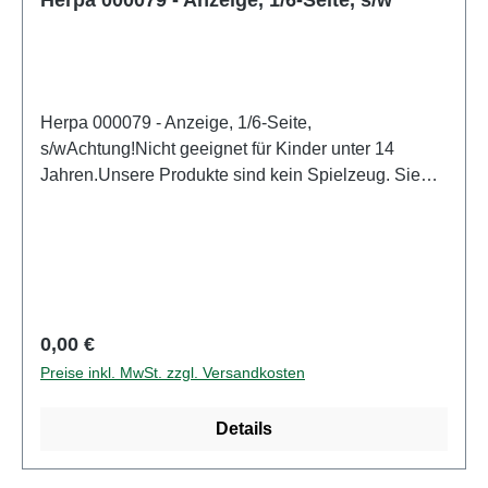
Herpa 000079 - Anzeige, 1/6-Seite,
s/wAchtung!Nicht geeignet für Kinder unter 14
Jahren.Unsere Produkte sind kein Spielzeug. Sie
sind für Modellbauer und Sammler bestimmt.
Aufgrund maßstabs- und vorbildgerechter bzw.
funktionsbedingter Gestaltung sind Spitzen, Kanten
und Kleinteile vorhanden. Eigenschaften: Hersteller:
HerpaArtikelnummer: 000079Stückzahl: 1
StückEAN: 4013150364973Altersempfehlung: ab 14
Regulärer Preis:
0,00 €
Jahren
Preise inkl. MwSt. zzgl. Versandkosten
Details