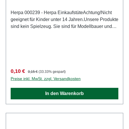
Herpa 000239 - Herpa EinkaufstüteAchtung!Nicht
geeignet für Kinder unter 14 Jahren.Unsere Produkte
sind kein Spielzeug. Sie sind für Modellbauer und
Sammler bestimmt. Aufgrund maßstabs- und
vorbildgerechter bzw. funktionsbedingter Gestaltung
sind Spitzen, Kanten und Kleinteile
vorhanden. Eigenschaften: Hersteller:
HerpaArtikelnummer: 000239Stückzahl: 1
StückEAN: 4013150000239Produktart:
Verkaufspreis:
Regulärer Preis:
0,10 €
0,15 €
(33.33% gespart)
InternAltersempfehlung: ab 14 Jahren
Preise inkl. MwSt. zzgl. Versandkosten
In den Warenkorb