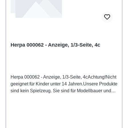
Herpa 000062 - Anzeige, 1/3-Seite, 4c
Herpa 000062 - Anzeige, 1/3-Seite, 4cAchtung!Nicht
geeignet für Kinder unter 14 Jahren.Unsere Produkte
sind kein Spielzeug. Sie sind für Modellbauer und
Sammler bestimmt. Aufgrund maßstabs- und
vorbildgerechter bzw. funktionsbedingter Gestaltung
sind Spitzen, Kanten und Kleinteile
vorhanden. Eigenschaften: Hersteller:
HerpaArtikelnummer: 000062Stückzahl: 1