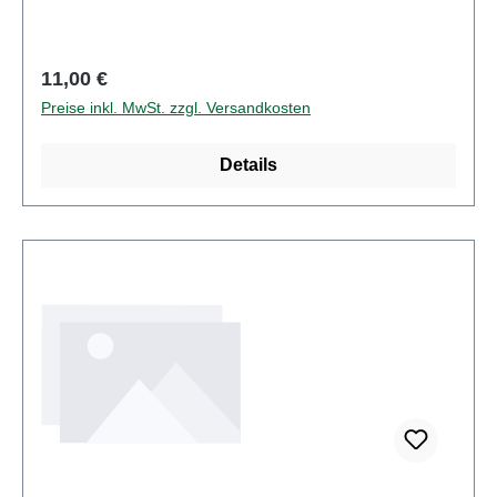
und Kleinteile vorhanden. Eigenschaften: Hersteller:
HerpaArtikelnummer: 000001Stückzahl: 1
StückAltersempfehlung: ab 14 Jahren
Regulärer Preis:
11,00 €
Preise inkl. MwSt. zzgl. Versandkosten
Details