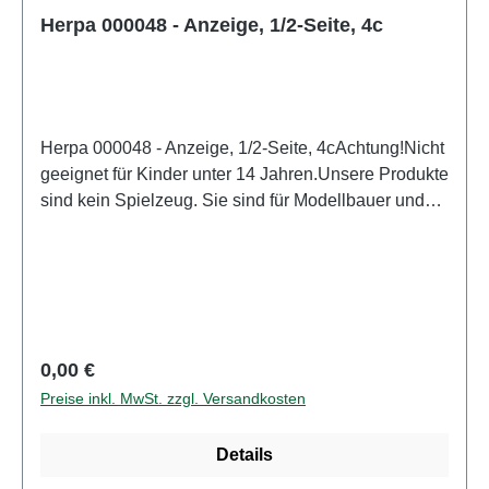
Herpa 000048 - Anzeige, 1/2-Seite, 4c
Herpa 000048 - Anzeige, 1/2-Seite, 4cAchtung!Nicht
geeignet für Kinder unter 14 Jahren.Unsere Produkte
sind kein Spielzeug. Sie sind für Modellbauer und
Sammler bestimmt. Aufgrund maßstabs- und
vorbildgerechter bzw. funktionsbedingter Gestaltung
sind Spitzen, Kanten und Kleinteile
vorhanden. Eigenschaften: Hersteller:
HerpaArtikelnummer: 000048Stückzahl: 1
StückEAN: 4013150364928Altersempfehlung: ab 14
Regulärer Preis:
0,00 €
Jahren
Preise inkl. MwSt. zzgl. Versandkosten
Details