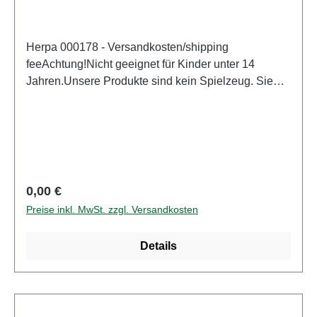
Herpa 000178 - Versandkosten/shipping
feeAchtung!Nicht geeignet für Kinder unter 14
Jahren.Unsere Produkte sind kein Spielzeug. Sie
sind für Modellbauer und Sammler bestimmt.
Aufgrund maßstabs- und vorbildgerechter bzw.
funktionsbedingter Gestaltung sind Spitzen, Kanten
und Kleinteile vorhanden. Eigenschaften: Hersteller:
HerpaArtikelnummer: 000178Stückzahl: 1
StückAltersempfehlung: ab 14 Jahren
Regulärer Preis:
0,00 €
Preise inkl. MwSt. zzgl. Versandkosten
Details