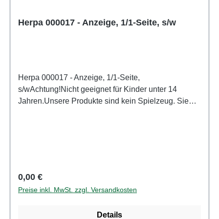
Herpa 000017 - Anzeige, 1/1-Seite, s/w
Herpa 000017 - Anzeige, 1/1-Seite,
s/wAchtung!Nicht geeignet für Kinder unter 14
Jahren.Unsere Produkte sind kein Spielzeug. Sie
sind für Modellbauer und Sammler bestimmt.
Aufgrund maßstabs- und vorbildgerechter bzw.
funktionsbedingter Gestaltung sind Spitzen, Kanten
und Kleinteile vorhanden. Eigenschaften: Hersteller:
HerpaArtikelnummer: 000017Stückzahl: 1
StückEAN: 4013150364850Altersempfehlung: ab 14
Regulärer Preis:
0,00 €
Jahren
Preise inkl. MwSt. zzgl. Versandkosten
Details