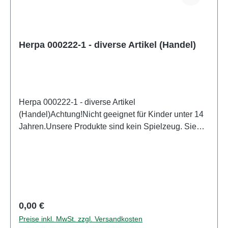
Herpa 000222-1 - diverse Artikel (Handel)
Herpa 000222-1 - diverse Artikel
(Handel)Achtung!Nicht geeignet für Kinder unter 14
Jahren.Unsere Produkte sind kein Spielzeug. Sie
sind für Modellbauer und Sammler bestimmt.
Aufgrund maßstabs- und vorbildgerechter bzw.
funktionsbedingter Gestaltung sind Spitzen, Kanten
und Kleinteile vorhanden. Eigenschaften: Hersteller:
HerpaArtikelnummer: 000222-1Stückzahl: 1
StückEAN: 4013150000222Altersempfehlung: ab 14
Regulärer Preis:
0,00 €
Jahren
Preise inkl. MwSt. zzgl. Versandkosten