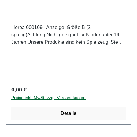
Herpa 000109 - Anzeige, Größe B (2-
spaltig)Achtung!Nicht geeignet für Kinder unter 14
Jahren.Unsere Produkte sind kein Spielzeug. Sie
sind für Modellbauer und Sammler bestimmt.
Aufgrund maßstabs- und vorbildgerechter bzw.
funktionsbedingter Gestaltung sind Spitzen, Kanten
und Kleinteile vorhanden. Eigenschaften: Hersteller:
HerpaArtikelnummer: 000109Stückzahl: 1
StückEAN: 4013150365024Altersempfehlung: ab 14
Regulärer Preis:
0,00 €
Jahren
Preise inkl. MwSt. zzgl. Versandkosten
Details