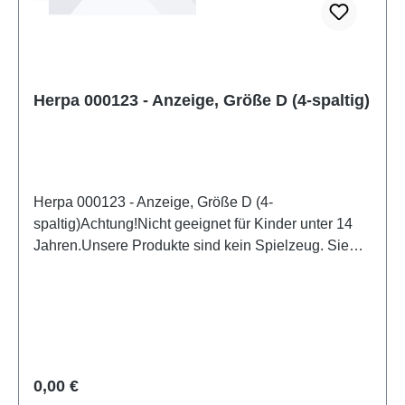
Herpa 000123 - Anzeige, Größe D (4-spaltig)
Herpa 000123 - Anzeige, Größe D (4-
spaltig)Achtung!Nicht geeignet für Kinder unter 14
Jahren.Unsere Produkte sind kein Spielzeug. Sie
sind für Modellbauer und Sammler bestimmt.
Aufgrund maßstabs- und vorbildgerechter bzw.
funktionsbedingter Gestaltung sind Spitzen, Kanten
und Kleinteile vorhanden. Eigenschaften: Hersteller:
HerpaArtikelnummer: 000123Stückzahl: 1
StückEAN: 4013150365048Altersempfehlung: ab 14
Regulärer Preis:
0,00 €
Jahren