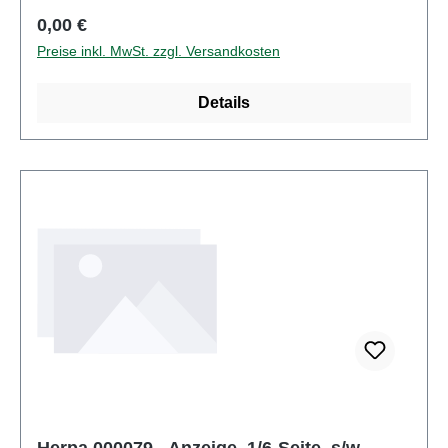
StückEAN: 4013150364966Altersempfehlung: ab 14
Regulärer Preis:
0,00 €
Jahren
Preise inkl. MwSt. zzgl. Versandkosten
Details
Herpa 000079 - Anzeige, 1/6-Seite, s/w