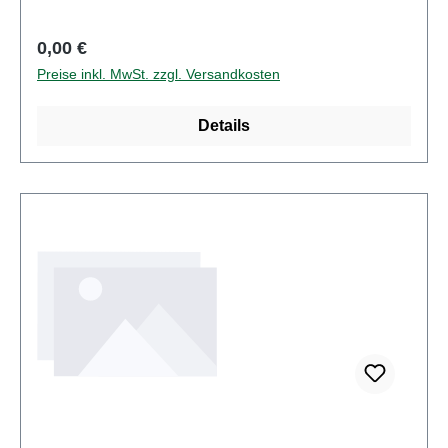
HerpaArtikelnummer: 000032Stückzahl: 1
StückEAN: 4013150364898Altersempfehlung: ab 14
Regulärer Preis:
0,00 €
Jahren
Preise inkl. MwSt. zzgl. Versandkosten
Details