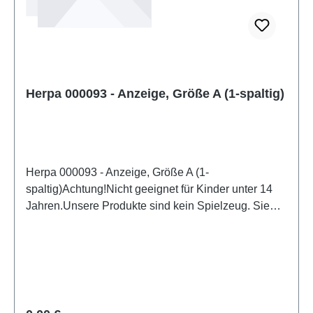
Herpa 000093 - Anzeige, Größe A (1-spaltig)
Herpa 000093 - Anzeige, Größe A (1-
spaltig)Achtung!Nicht geeignet für Kinder unter 14
Jahren.Unsere Produkte sind kein Spielzeug. Sie
sind für Modellbauer und Sammler bestimmt.
Aufgrund maßstabs- und vorbildgerechter bzw.
funktionsbedingter Gestaltung sind Spitzen, Kanten
und Kleinteile vorhanden. Eigenschaften: Hersteller:
HerpaArtikelnummer: 000093Stückzahl: 1
StückEAN: 4013150365017Altersempfehlung: ab 14