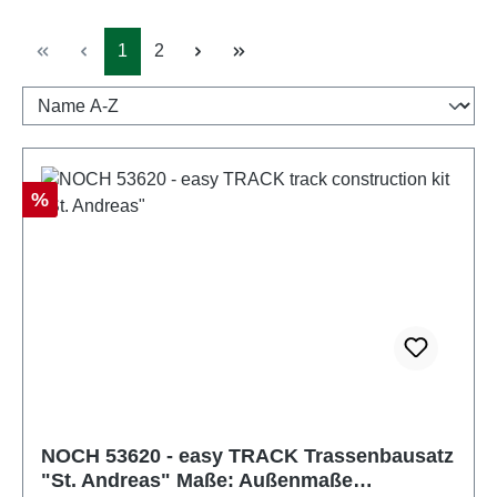
Seite
Seite
1
2
Rabatt
%
NOCH 53620 - easy TRACK Trassenbausatz
"St. Andreas" Maße: Außenmaße