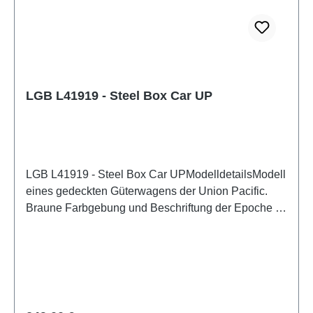
DC AnalogAltersempfehlung: ab 14 JahrenWEEE-
Nr.: DE30519521
LGB L41919 - Steel Box Car UP
LGB L41919 - Steel Box Car UPModelldetailsModell
eines gedeckten Güterwagens der Union Pacific.
Braune Farbgebung und Beschriftung der Epoche III.
Viele angesetzte Details, seitliche Schiebetüren zum
Öffnen. Metallradsätze.Länge über Kupplung 46
cm.Detailliertes maßstabsgetreues Modell für
erwachsene Sammler. Vorsichtig behandeln. Nicht
für Kinder unter 14 Jahren geeignet. Es enthält
Kleinteile, die eine Erstickungsgefahr darstellen