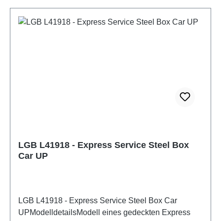
gefertigter Spielzeug-Transformator verwendet
werden. Eigenschaften: Hersteller:
LGBArtikelnummer: L41036Stückzahl: 1 StückEAN:
4011525410362Produktart: GüterwagenSpur:
GMaßstab: 1:22,5Baureihe: Offener 2 achsiger
Güterwagen DEVBahngesellschaft: DEVEpoche:
VISchleifer: NeinStromsystem: DCBetriebsmodus:
DC AnalogAltersempfehlung: ab 14 JahrenWEEE-
Nr.: DE30519521
LGB L41918 - Express Service Steel Box
Car UP
LGB L41918 - Express Service Steel Box Car
UPModelldetailsModell eines gedeckten Express