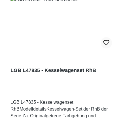
EN 61558-2-7 gefertigter Spielzeug-Transformator
verwendet werden. Eigenschaften: Hersteller:
LGBArtikelnummer: L45885Stückzahl: 1 StückEAN:
4011525458852Produktart: GüterwagenSpur:
GMaßstab: 1:22,5Bahngesellschaft: RhBLand:
CHEpoche: VISchleifer: NeinStromsystem:
DCBetriebsmodus: DC AnalogAltersempfehlung: ab
14 JahrenWEEE-Nr.: DE30519521
LGB L47835 - Kesselwagenset RhB
LGB L47835 - Kesselwagenset
RhBModelldetailsKesselwagen-Set der RhB der
Serie Za. Originalgetreue Farbgebung und
Beschriftung der Epoche VI. Betriebsnummer Za