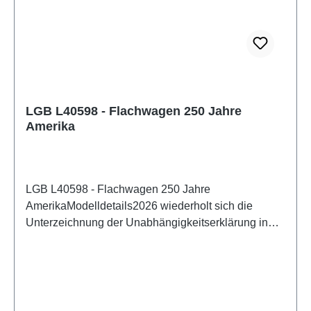
LGB L40598 - Flachwagen 250 Jahre
Amerika
LGB L40598 - Flachwagen 250 Jahre
AmerikaModelldetails2026 wiederholt sich die
Unterzeichnung der Unabhängigkeitserklärung in
Amerika. Zu diesem Jubiläum bringt LGB ein
Sonderwagen heraus. Flachwagen in den US-
Farben gestaltet. Wagenboden aufwendig mit
verschiedenen Bilder zum Thema Unabhänigkeit
bedruckt. Passende Beladung der Liberty Bell.