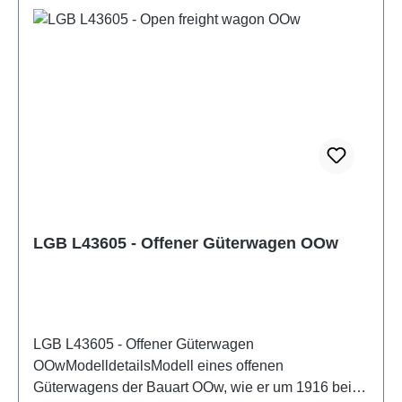
EN 61558-2-7 gefertigter Spielzeug-Transformator
verwendet werden. Eigenschaften: Hersteller:
LGBArtikelnummer: L43604Stückzahl: 1 StückEAN:
4011525436041Produktart: GüterwagenSpur:
GMaßstab: 1:22,5Baureihe: Gedeckter Güterwagen
GGwBahngesellschaft: K.Sächs.Sts.B.Land:
DEEpoche: ISchleifer: NeinStromsystem:
DCBetriebsmodus: DC AnalogAltersempfehlung: ab
14 JahrenWEEE-Nr.: DE30519521
LGB L43605 - Offener Güterwagen OOw
LGB L43605 - Offener Güterwagen
OOwModelldetailsModell eines offenen
Güterwagens der Bauart OOw, wie er um 1916 bei