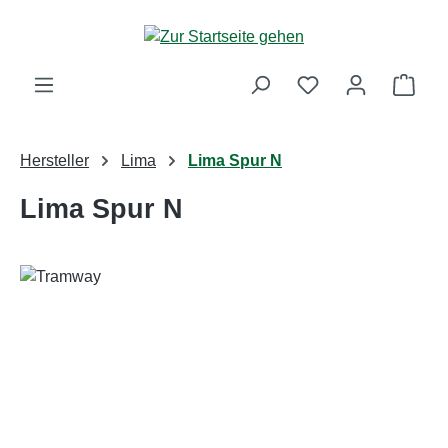
Zum Hauptinhalt springen
Ware
Hersteller
Lima
Lima Spur N
Lima Spur N